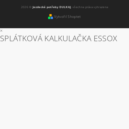
2026 ©
Jezdecké potřeby DULKAJ
, všechna práva vyhrazena
Vytvořil Shoptet
×
SPLÁTKOVÁ KALKULAČKA ESSOX