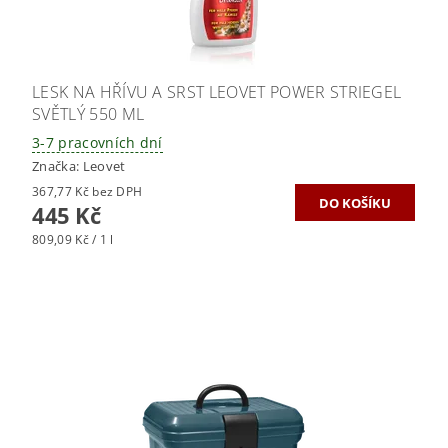
LESK NA HŘÍVU A SRST LEOVET POWER STRIEGEL
SVĚTLÝ 550 ML
3-7 pracovních dní
Značka:
Leovet
367,77 Kč bez DPH
445 Kč
809,09 Kč / 1 l