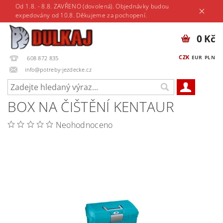
Od 1.8. - 8.8. ZAVŘENO (dovolená). Objednávky budou
expedovány od 10.8. Děkujeme za pochopení.
0 Kč
CZK
EUR
PLN
608 872 835
info@potreby-jezdecke.cz
BOX NA ČIŠTĚNÍ KENTAUR
Neohodnoceno