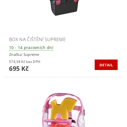
BOX NA ČIŠTĚNÍ SUPREME
10 - 14 pracovních dní
Značka:
Supreme
574,38 Kč bez DPH
DETAIL
695 Kč