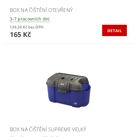
BOX NA ČIŠTĚNÍ OTEVŘENÝ
3-7 pracovních dní
136,36 Kč bez DPH
DETAIL
165 Kč
BOX NA ČIŠTĚNÍ SUPREME VELKÝ