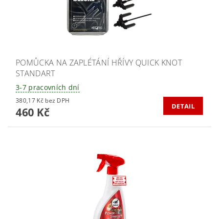
POMŮCKA NA ZAPLÉTÁNÍ HŘÍVY QUICK KNOT
STANDART
3-7 pracovních dní
380,17 Kč bez DPH
DETAIL
460 Kč