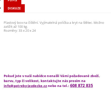
POPIS
DISKUZE
Plastový box na čištění. Vyjímatelná polička a kryt na štětec. Možno
zatížit až 100 kg.
Rozměry: 33 x 20 x 24
Pokud jste v naší nabídce nenašli Vámi požadované zboží,
barvu, typ či velikost, kontaktujte nás prosím na
608 872 835
info@potreby-jezdecke.cz
nebo na tel.: