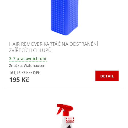
HAIR REMOVER KARTÁČ NA ODSTRANĚNÍ
ZVÍŘECÍCH CHLUPŮ
3-7 pracovních dní
Značka:
Waldhausen
161,16 Kč bez DPH
DETAIL
195 Kč