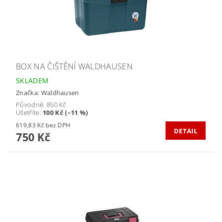
BOX NA ČIŠTĚNÍ WALDHAUSEN
SKLADEM
Značka:
Waldhausen
Původně:
850 Kč
Ušetříte
:
100 Kč (–11 %)
619,83 Kč bez DPH
DETAIL
750 Kč