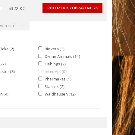
5322
Kč
POLOŽEK K ZOBRAZENÍ:
28
A VÝROBCŮ
Eicke
(2)
Bioveta
(3)
Divine Animals
(14)
(27)
Fiebings
(2)
aster
(3)
Inter Api
(0)
Pharmakas
(1)
Stassek
(2)
nn
(4)
Waldhausen
(12)