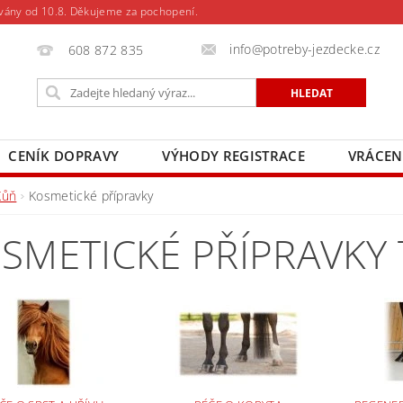
vány od 10.8. Děkujeme za pochopení.
info@potreby-jezdecke.cz
608 872 835
CENÍK DOPRAVY
VÝHODY REGISTRACE
VRÁCEN
Kůň
Kosmetické přípravky
SMETICKÉ PŘÍPRAVKY