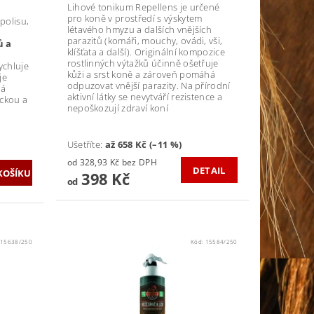
Lihové tonikum Repellens je určené
pro koně v prostředí s výskytem
polisu,
létavého hmyzu a dalších vnějších
parazitů (komáři, mouchy, ovádi, vši,
ů a
klíšťata a další). Originální kompozice
rostlinných výtažků účinně ošetřuje
ychluje
kůži a srst koně a zároveň pomáhá
je
odpuzovat vnější parazity. Na přírodní
há
aktivní látky se nevytváří rezistence a
ickou a
nepoškozují zdraví koní
Ušetříte
:
až 658 Kč (–11 %)
od 328,93 Kč bez DPH
DETAIL
398 Kč
od
:
15638/250
Kód:
15584/250