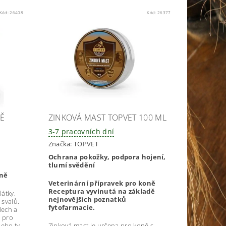
Kód:
26408
Kód:
26377
Ě
ZINKOVÁ MAST TOPVET 100 ML
3-7 pracovních dní
Značka:
TOPVET
Ochrana pokožky, podpora hojení,
tlumí svědění
oně
Veterinární přípravek pro koně
Receptura vyvinutá na základě
látky,
nejnovějších poznatků
 svalů.
fytofarmacie.
lech a
 pro
ebo ty,
Zinková mast je určena pro koně s