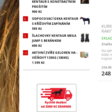
KENTAUR S KONSTRASTNÍM
PROŠITÍM
900 Kč
ODPOCOVACÍ DEKA KENTAUR
S KŘÍŽOVÝM ZAPÍNÁNÍM
KURK
595 Kč
RAKY
ŠLACHOVKY KENTAUR MEGA
SKLA
JUMP S BERÁNKEM
Značk
690 Kč
Na zje
AKTIVNÍ ZVÍŘE GELOREN HA -
kůže, 
VIŠŇOVÝ 1350G (180KS)
hojící
1 399 Kč
248