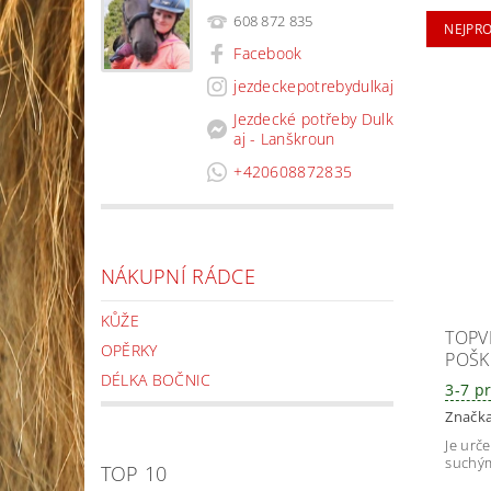
608 872 835
NEJPR
Facebook
jezdeckepotrebydulkaj
Jezdecké potřeby Dulk
aj - Lanškroun
+420608872835
NÁKUPNÍ RÁDCE
KŮŽE
TOPV
OPĚRKY
POŠK
DÉLKA BOČNIC
3-7 p
Značk
Je urč
suchým
TOP 10