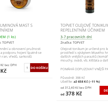
UMINOVÁ MAST S
TOPVET OLEJOVÉ TONIKU
TNÍKEM
REPELENTNÍM ÚČINKEM
DEM
(1 ks)
3-7 pracovních dní
a:
TOPVET
Značka:
TOPVET
mnění a obnovení pružnosti
Olejové tonikum je určené pro k
na podporu hojení špatně se
prostředí s výskytem létavého h
ch ran, vředů, sarkoidů
dalších vnějších parazitů (komáři
mouchy, ovádi, vši, klíšťata a dalš
204,96 Kč bez DPH
POMÁHÁ ODPUZOVAT VNĚJŠÍ PA
 Kč
Původně:
398 Kč
Ušetříte
:
až 658 Kč (–11 %)
od 312,40 Kč bez DPH
DE
378 Kč
od