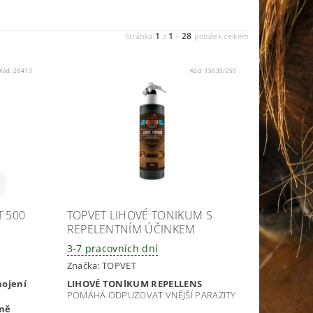
1
1
28
Stránka
z
-
položek celkem
Kód:
26413
Kód:
15635/250
T 500
TOPVET LIHOVÉ TONIKUM S
REPELENTNÍM ÚČINKEM
3-7 pracovních dní
Značka:
TOPVET
hojení
LIHOVÉ TONlKUM REPELLENS
POMÁHÁ ODPUZOVAT VNĚJŠÍ PARAZITY
oně