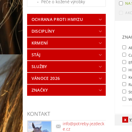
Péče o kožené výrobky
NA 
AK
OCHRANA PROTI HMYZU
DISCIPLÍNY
ZNA
KRMENÍ
A
STÁJ
Ca
Ef
SLUŽBY
H
K
VÁNOCE 2026
R
ZNAČKY
St
W
KONTAKT
V
info
@
potreby-jezdeck
e.cz