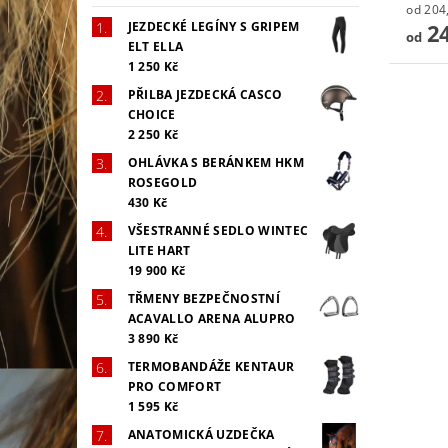
JEZDECKÉ LEGÍNY S GRIPEM
24
od
ELT ELLA
1 250 Kč
PŘILBA JEZDECKÁ CASCO
CHOICE
2 250 Kč
OHLÁVKA S BERÁNKEM HKM
ROSEGOLD
430 Kč
VŠESTRANNÉ SEDLO WINTEC
LITE HART
19 900 Kč
TŘMENY BEZPEČNOSTNÍ
ACAVALLO ARENA ALUPRO
3 890 Kč
TERMOBANDÁŽE KENTAUR
PRO COMFORT
1 595 Kč
ANATOMICKÁ UZDEČKA