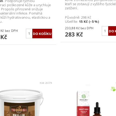
in
. Podporuje rychlou
kteří se zotavují z vyššího fyzick
raci poškozené kůže a urychluje
zatížení.
. Propolis přirozeně snižuje
 bakteriální infekce. Pomáhá
 kůži hydratovanou, elastickou a
Původně:
298 Kč
u.
Ušetříte
:
15 Kč (–5 %)
233,88 Kč bez DPH
824,79 Kč bez DPH
283 Kč
 Kč
Kód:
26374