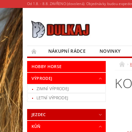
Od 1.8. - 8.8. ZAVŘENO (dovolená). Objednávky budou expedo
NÁKUPNÍ RÁDCE
NOVINKY
MOJE OBJEDNÁVKA
HOBBY HORSE
KO
VÝPRODEJ
ZIMNÍ VÝPRODEJ
LETNÍ VÝPRODEJ
JEZDEC
KŮŇ