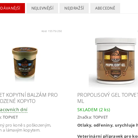
ODÁVANĚJŠÍ
NEJLEVNĚJŠÍ
NEJDRAŽŠÍ
ABECEDNĚ
Kód:
15575/250
ET KOPYTNÍ BALZÁM PRO
PROPOLISOVÝ GEL TOPVE
OZENÉ KOPYTO
ML
racovních dní
SKLADEM
(2 ks)
a:
TOPVET
Značka:
TOPVET
ený pro koně s poškozeným,
Otlaky, odřeniny, urychluje 
 a lámavým kopytem.
Veterinární přípravek pro k