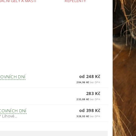
AČNÍ GELY A MASTI
REPELENTY
od 248 Kč
COVNÍCH DNÍ
204,96 Kč
bez DPH
283 Kč
233,88 Kč
bez DPH
od 398 Kč
COVNÍCH DNÍ
Lihové...
328,93 Kč
bez DPH