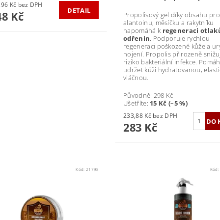
od 204,96 Kč bez DPH
DETAIL
8 Kč
Propolisový gel díky obsahu pro
alantoinu, měsíčku a rakytníku
napomáhá k
regeneraci otlak
odřenin
. Podporuje rychlou
regeneraci poškozené kůže a ur
hojení. Propolis přirozeně snižu
riziko bakteriální infekce. Pomá
udržet kůži hydratovanou, elast
vláčnou.
Původně:
298 Kč
Ušetříte
:
15 Kč (–5 %)
233,88 Kč bez DPH
283 Kč
Kód:
21798
Kód