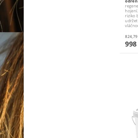
odřen
regene
hojení
riziko
udržet
vláčno
998