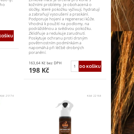
ého
kožními problémy. Je obohacená o
složky, které pokožku vyživují, hydratují
a zabraňují vysoušení a praskání.
Podporuje hojení a regeneraci kůže.
Vhodná k použití na podlomy, na
podrážděnou a svědivou pokožku.
Zklidňuje a redukuje zarudnutí.
Poskytuje ochranu proti drsným
povětrnostním podmínkám a
napomáhá při léčbě drobných
poranění.
163,64 Kč bez DPH
198 Kč
Kód:
25174
Kód:
22164