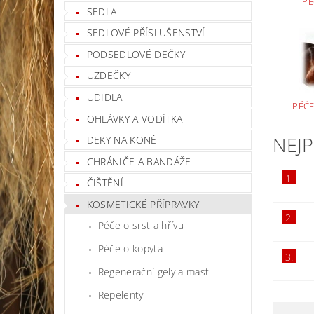
PÉ
SEDLA
SEDLOVÉ PŘÍSLUŠENSTVÍ
PODSEDLOVÉ DEČKY
UZDEČKY
UDIDLA
PÉČE
OHLÁVKY A VODÍTKA
NEJ
DEKY NA KONĚ
CHRÁNIČE A BANDÁŽE
1.
ČIŠTĚNÍ
KOSMETICKÉ PŘÍPRAVKY
2.
Péče o srst a hřívu
Péče o kopyta
3.
Regenerační gely a masti
Repelenty