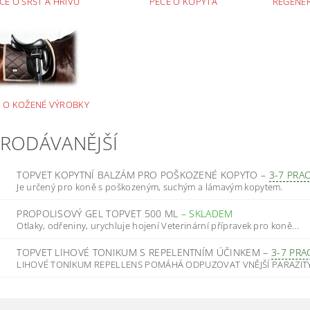
ČE O SRST A HŘÍVU
PÉČE O KOPYTA
REGENER
 O KOŽENÉ VÝROBKY
PRODÁVANĚJŠÍ
TOPVET KOPYTNÍ BALZÁM PRO POŠKOZENÉ KOPYTO
–
3-7 PRA
Je určený pro koně s poškozeným, suchým a lámavým kopytem.
PROPOLISOVÝ GEL TOPVET 500 ML
–
SKLADEM
Otlaky, odřeniny, urychluje hojení Veterinární přípravek pro koně...
TOPVET LIHOVÉ TONIKUM S REPELENTNÍM ÚČINKEM
–
3-7 PRA
LIHOVÉ TONlKUM REPELLENS POMÁHÁ ODPUZOVAT VNĚJŠÍ PARAZITY 