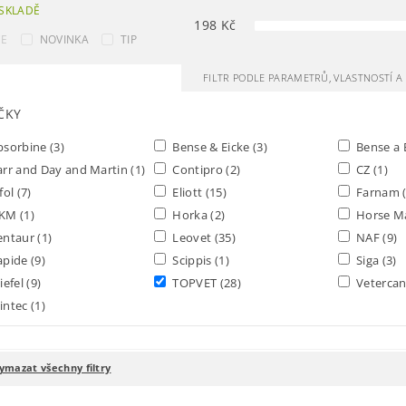
SKLADĚ
198
Kč
CE
NOVINKA
TIP
FILTR PODLE PARAMETRŮ, VLASTNOSTÍ 
ČKY
bsorbine
(3)
Bense & Eicke
(3)
Bense a 
rr and Day and Martin
(1)
Contipro
(2)
CZ
(1)
fol
(7)
Eliott
(15)
Farnam
KM
(1)
Horka
(2)
Horse M
entaur
(1)
Leovet
(35)
NAF
(9)
apide
(9)
Scippis
(1)
Siga
(3)
iefel
(9)
TOPVET
(28)
Veterca
intec
(1)
ymazat všechny filtry