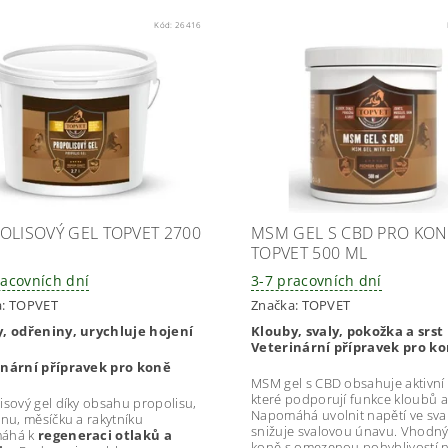
Kód:
26416
OLISOVÝ GEL TOPVET 2700
MSM GEL S CBD PRO KON
TOPVET 500 ML
racovních dní
3-7 pracovních dní
a:
TOPVET
Značka:
TOPVET
, odřeniny, urychluje hojení
Klouby, svaly, pokožka a srst
Veterinární přípravek pro k
inární přípravek pro koně
MSM gel s CBD obsahuje aktivní 
které podporují funkce kloubů a
isový gel díky obsahu propolisu,
Napomáhá uvolnit napětí ve sva
inu, měsíčku a rakytníku
snižuje svalovou únavu. Vhodný
áhá k
regeneraci otlaků a
koně s omezenou pohyblivostí n