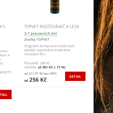
M S
TOPVET ROZČESÁVAČ A LESK
3-7 pracovních dní
Značka:
TOPVET
Originální kompozice rostlinných
výtažků napomáhá snadnému
oně v
rozčesání žíní.
myzu a
,
í).
Původně:
288 Kč
Ušetříte
:
až 361 Kč (–11 %)
RAZITY
od 211,57 Kč bez DPH
DETAIL
256 Kč
od
TAIL