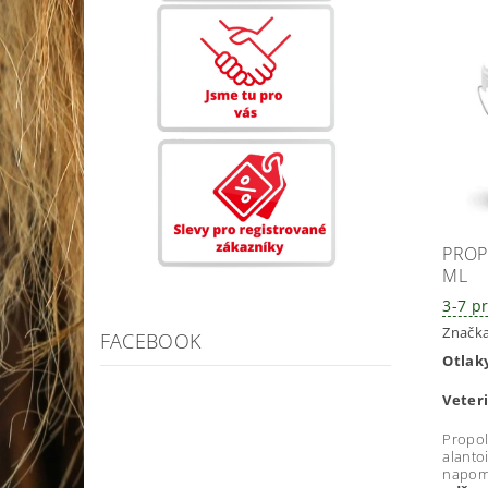
PROP
ML
3-7 p
Značk
FACEBOOK
Otlaky
Veter
Propol
alanto
napom