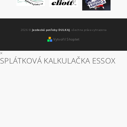
2026 ©
Jezdecké potřeby DULKAJ
, všechna práva vyhrazena
Vytvořil Shoptet
×
SPLÁTKOVÁ KALKULAČKA ESSOX