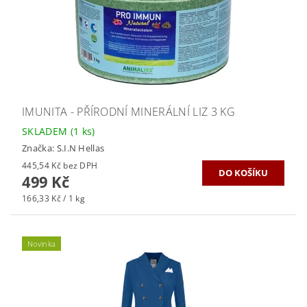
IMUNITA - PŘÍRODNÍ MINERÁLNÍ LIZ 3 KG
SKLADEM
(1 ks)
Značka:
S.I.N Hellas
445,54 Kč bez DPH
499 Kč
166,33 Kč / 1 kg
Novinka