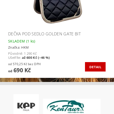
DEČKA POD SEDLO GOLDEN GATE BIT
SKLADEM
(1 ks)
Značka:
HKM
Původně:
1 290 Kč
Ušetříte
:
až 600 Kč (–46 %)
od 570,25 Kč bez DPH
DETAIL
690 Kč
od