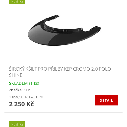
Novinka
ŠIROKÝ KŠILT PRO PŘILBY KEP CROMO 2.0 POLO
SHINE
SKLADEM
(1 ks)
Značka:
KEP
1 859,50 Kč bez DPH
DETAIL
2 250 Kč
Novinka