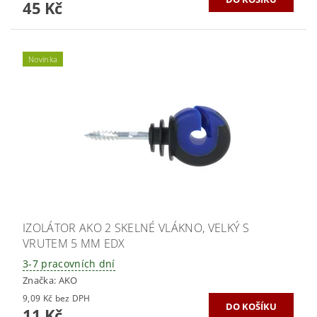
45 Kč
Novinka
IZOLÁTOR AKO 2 SKELNÉ VLÁKNO, VELKÝ S
VRUTEM 5 MM EDX
3-7 pracovních dní
Značka:
AKO
9,09 Kč bez DPH
11 Kč