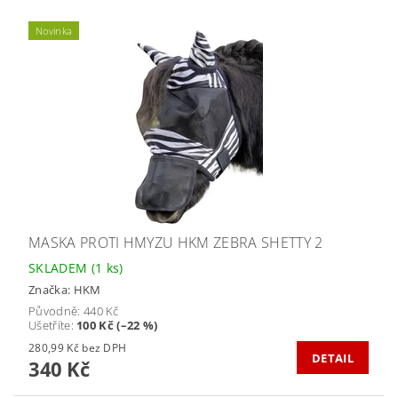
Novinka
MASKA PROTI HMYZU HKM ZEBRA SHETTY 2
SKLADEM
(1 ks)
Značka:
HKM
Původně:
440 Kč
Ušetříte
:
100 Kč (–22 %)
280,99 Kč bez DPH
DETAIL
340 Kč