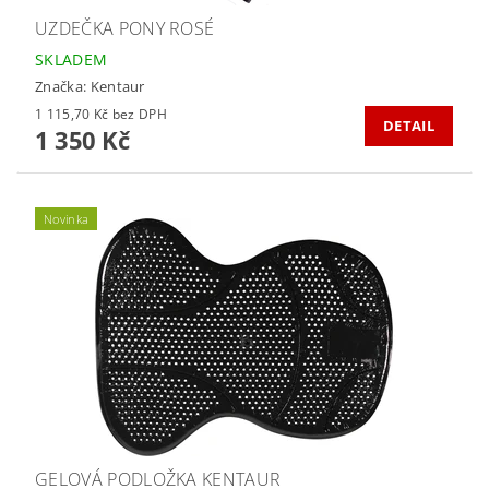
UZDEČKA PONY ROSÉ
SKLADEM
Značka:
Kentaur
1 115,70 Kč bez DPH
DETAIL
1 350 Kč
Novinka
GELOVÁ PODLOŽKA KENTAUR