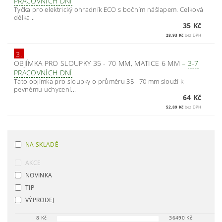
PRACOVNÍCH DNÍ
Tyčka pro elektrický ohradník ECO s bočním nášlapem. Celková
délka...
35 Kč
28,93 Kč
bez DPH
3.
OBJÍMKA PRO SLOUPKY 35 - 70 MM, MATICE 6 MM
–
3-7
PRACOVNÍCH DNÍ
Tato objímka pro sloupky o průměru 35 - 70 mm slouží k
pevnému uchycení...
64 Kč
52,89 Kč
bez DPH
NA SKLADĚ
AKCE
NOVINKA
TIP
VÝPRODEJ
8
Kč
36490
Kč