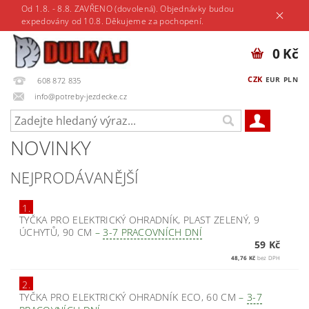
Od 1.8. - 8.8. ZAVŘENO (dovolená). Objednávky budou
expedovány od 10.8. Děkujeme za pochopení.
0 Kč
CZK
EUR
PLN
608 872 835
info@potreby-jezdecke.cz
NOVINKY
NEJPRODÁVANĚJŠÍ
1.
TYČKA PRO ELEKTRICKÝ OHRADNÍK, PLAST ZELENÝ, 9
ÚCHYTŮ, 90 CM
–
3-7 PRACOVNÍCH DNÍ
59 Kč
48,76 Kč
bez DPH
2.
TYČKA PRO ELEKTRICKÝ OHRADNÍK ECO, 60 CM
–
3-7