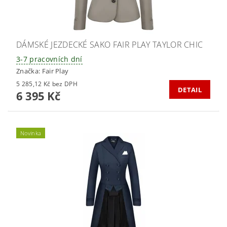
DÁMSKÉ JEZDECKÉ SAKO FAIR PLAY TAYLOR CHIC
3-7 pracovních dní
Značka:
Fair Play
5 285,12 Kč bez DPH
DETAIL
6 395 Kč
Novinka