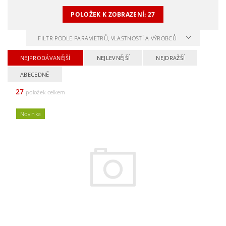
POLOŽEK K ZOBRAZENÍ:
27
FILTR PODLE PARAMETRŮ, VLASTNOSTÍ A VÝROBCŮ
NEJPRODÁVANĚJŠÍ
NEJLEVNĚJŠÍ
NEJDRAŽŠÍ
ABECEDNĚ
27
položek celkem
Novinka