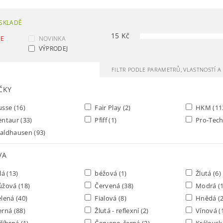
SKLADĚ
15
Kč
CE
NOVINKA
VÝPRODEJ
FILTR PODLE PARAMETRŮ, VLASTNOSTÍ 
ČKY
usse
(16)
Fair Play
(2)
HKM
(11
entaur
(33)
Pfiff
(1)
Pro-Tec
aldhausen
(93)
VA
lá
(13)
béžová
(1)
Žlutá
(6)
ůžová
(18)
Červená
(38)
Modrá
(
elená
(40)
Fialová
(8)
Hnědá
(
erná
(88)
Žlutá - reflexní
(2)
Vínová
(
říbrná
(1)
Červeno-černá
(2)
Královs