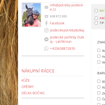
info
@
potreby-jezdeck
e.cz
NA 
608 872 835
AK
TIP
Facebook
jezdeckepotrebydulkaj
Jezdecké potřeby Dulk
aj - Lanškroun
ZNA
+420608872835
B
K
W
NÁKUPNÍ RÁDCE
BAR
KŮŽE
Bí
OPĚRKY
R
DÉLKA BOČNIC
Z
Č
St