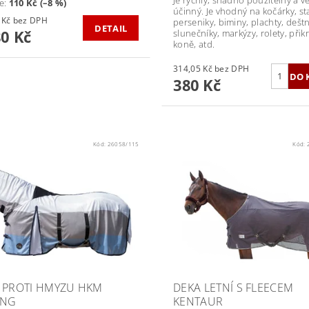
te
:
110 Kč (–8 %)
účinný. Je vhodný na kočárky, st
975,21 Kč bez DPH
perseniky, biminy, plachty, deštn
DETAIL
80 Kč
slunečníky, markýzy, rolety, přik
koně, atd.
314,05 Kč bez DPH
380 Kč
Kód:
26058/115
Kód:
 PROTI HMYZU HKM
DEKA LETNÍ S FLEECEM
ONG
KENTAUR