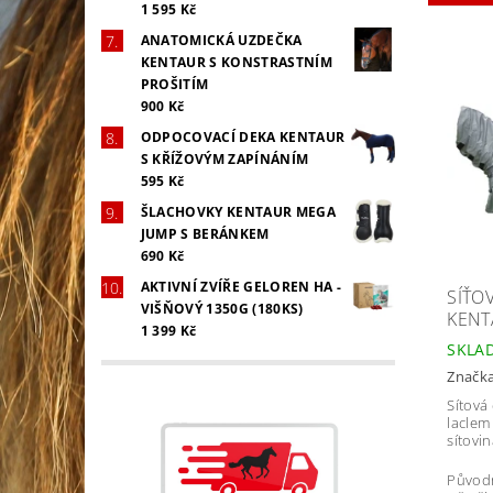
1 595 Kč
ANATOMICKÁ UZDEČKA
KENTAUR S KONSTRASTNÍM
PROŠITÍM
900 Kč
ODPOCOVACÍ DEKA KENTAUR
S KŘÍŽOVÝM ZAPÍNÁNÍM
595 Kč
ŠLACHOVKY KENTAUR MEGA
JUMP S BERÁNKEM
690 Kč
AKTIVNÍ ZVÍŘE GELOREN HA -
SÍŤO
VIŠŇOVÝ 1350G (180KS)
KENT
1 399 Kč
SKLA
Značk
Sítová
laclem
sítovin
Původ