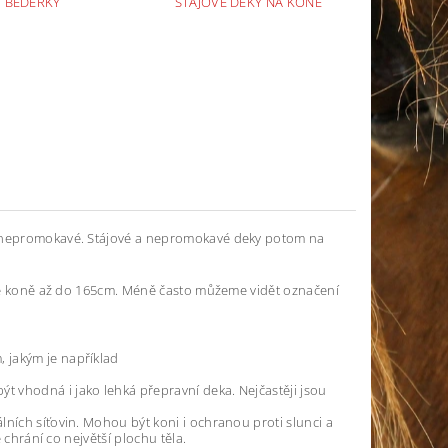
BEDERKY
STÁJOVÉ DEKY NA KONĚ
 a nepromokavé. Stájové a nepromokavé deky potom na
elké koně až do 165cm. Méně často můžeme vidět označení
 jakým je například
.
t vhodná i jako lehká přepravní deka. Nejčastěji jsou
lních síťovin. Mohou být koni i ochranou proti slunci a
 chrání co největší plochu těla.