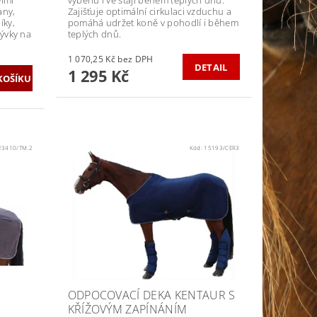
any,
Zajišťuje optimální cirkulaci vzduchu a
íky,
pomáhá udržet koně v pohodlí i během
rývky na
teplých dnů.
1 070,25 Kč bez DPH
DETAIL
1 295 Kč
23410/TM.2
Kód:
15193/CER3
ODPOCOVACÍ DEKA KENTAUR S
KŘÍŽOVÝM ZAPÍNÁNÍM