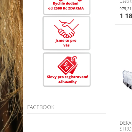
Ušetří
1 1
FACEBOOK
DEKA
STR