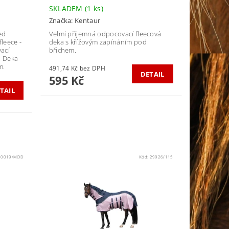
SKLADEM
(1 ks)
Značka:
Kentaur
ed
Velmi příjemná odpocovací fleecová
leece -
deka s křížovým zapínáním pod
ací
břichem.
. Deka
m.
491,74 Kč bez DPH
DETAIL
595 Kč
TAIL
30019/MOD
Kód:
29926/115