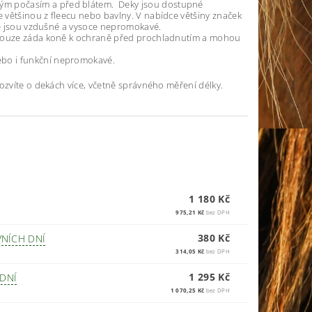
vým počasím a před blátem. Deky jsou dostupné
 většinou z fleecu nebo bavlny. V nabídce většiny značek
eré jsou vzdušné a vysoce nepromokavé.
í pouze záda koně k ochraně před prochladnutím a mohou
ebo i funkční nepromokavé.
ozvíte o dekách více, včetně správného měření délky.
1 180 Kč
975,21 Kč
bez DPH
380 Kč
VNÍCH DNÍ
314,05 Kč
bez DPH
1 295 Kč
 DNÍ
1 070,25 Kč
bez DPH