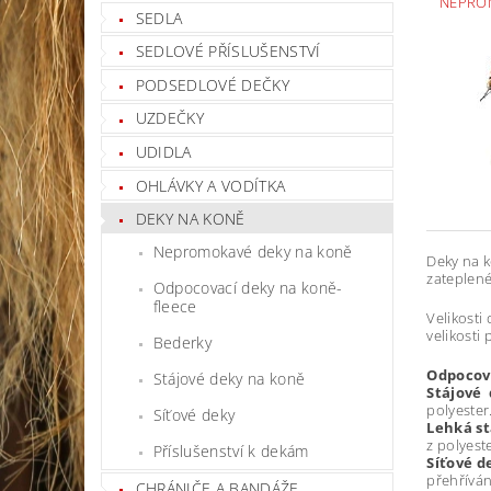
NEPRO
SEDLA
SEDLOVÉ PŘÍSLUŠENSTVÍ
PODSEDLOVÉ DEČKY
UZDEČKY
UDIDLA
OHLÁVKY A VODÍTKA
DEKY NA KONĚ
Nepromokavé deky na koně
Deky na k
zateplené
Odpocovací deky na koně-
fleece
Velikosti
velikosti
Bederky
Odpocov
Stájové deky na koně
Stájové
p
Síťové deky
Lehká st
z polyest
Příslušenství k dekám
Síťové d
přehříván
CHRÁNIČE A BANDÁŽE