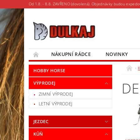
Od 1.8. - 8.8. ZAVŘENO (dovolená). Objednávky budou expedo
NÁKUPNÍ RÁDCE
NOVINKY
MOJE OBJEDNÁVKA
HOBBY HORSE
DE
VÝPRODEJ
ZIMNÍ VÝPRODEJ
LETNÍ VÝPRODEJ
JEZDEC
KŮŇ