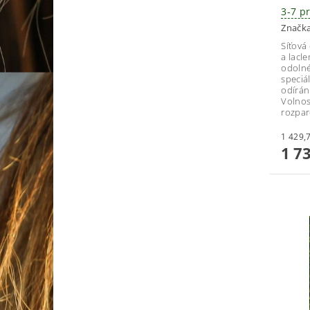
3-7 p
Značk
Síťová
a lacl
odolné
speciá
odírán
Volnos
rozpar
1 7