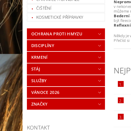
Nepromo
v nekoneč
ČIŠTĚNÍ
můžeme na
Bederní
KOSMETICKÉ PŘÍPRAVKY
být fleec
Reflexní
OCHRANA PROTI HMYZU
Někdy je 
Přečíst s
DISCIPLÍNY
KRMENÍ
NEJ
STÁJ
SLUŽBY
1.
VÁNOCE 2026
2.
ZNAČKY
3.
KONTAKT