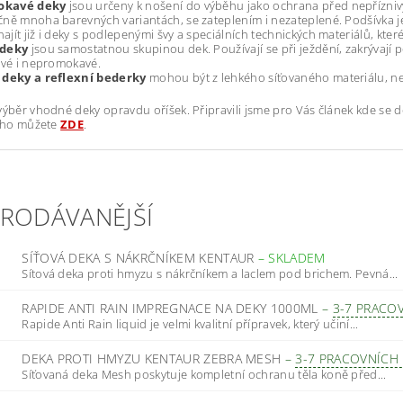
kavé deky
jsou určeny k nošení do výběhu jako ochrana před nepřízni
ně mnoha barevných variantách, se zateplením i nezateplené. Podšívka je
jít již i deky s podlepenými švy a speciálních technických materiálů, kt
 deky
jsou samostatnou skupinou dek. Používají se při ježdění, zakrývaj
ové i nepromokavé.
 deky a reflexní bederky
mohou být z lehkého síťovaného materiálu, n
výběr vhodné deky opravdu oříšek. Připravili jsme pro Vás článek kde se d
i ho můžete
ZDE
.
PRODÁVANĚJŠÍ
SÍŤOVÁ DEKA S NÁKRČNÍKEM KENTAUR
–
SKLADEM
Sítová deka proti hmyzu s nákrčníkem a laclem pod brichem. Pevná...
RAPIDE ANTI RAIN IMPREGNACE NA DEKY 1000ML
–
3-7 PRACO
Rapide Anti Rain liquid je velmi kvalitní přípravek, který učiní...
DEKA PROTI HMYZU KENTAUR ZEBRA MESH
–
3-7 PRACOVNÍCH
Síťovaná deka Mesh poskytuje kompletní ochranu těla koně před...