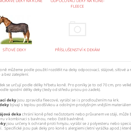
MOKAVÉ DEKY NA KONĚ
ODPOCOVACÍ DEKY NA KONĚ-
FLEECE
SÍŤOVÉ DEKY
PŘÍSLUŠENSTVÍ K DEKÁM
oně můžeme podle použití rozdělit na deky odpocovací, stájové, síťové
 a bez zateplení.
 dek se určují podle délky hřbetu koně. Pro poníky je to od 70 cm, pro v
 podle spodní délky deky (tedy od středu prsou po zadek).
ací deky
jsou zpravidla fleecové, vyrábí se i s prodloužením na krk.
 deky
bývají s teplou podšívkou a odolným prodyšným vnějším materiálem,
olyester
ájová deka
chrání koně před nečistotami nebo průvanem ve stáji, může bý
eru v kombinaci s bavlnou, nebo čistě bavlněné.
eky
jsou určeny k ochraně proti hmyzu, vyrábí se z polyesteru nebo speciá
í. Specifické jsou pak deky pro koně s alergiemi (letní vyrážka apod.) které