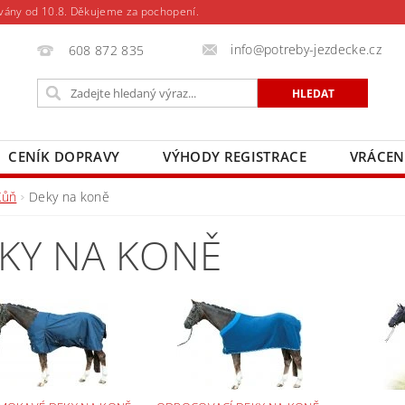
vány od 10.8. Děkujeme za pochopení.
info@potreby-jezdecke.cz
608 872 835
CENÍK DOPRAVY
VÝHODY REGISTRACE
VRÁCEN
Kůň
Deky na koně
KY NA KONĚ