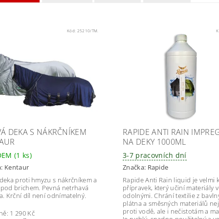
Kód:
25210/TM.
K
VÁ DEKA S NÁKRČNÍKEM
RAPIDE ANTI RAIN IMPR
AUR
NA DEKY 1000ML
DEM
(1 ks)
3-7 pracovních dní
a:
Kentaur
Značka:
Rapide
 deka proti hmyzu s nákrčníkem a
Rapide Anti Rain liquid je velmi k
 pod brichem. Pevná netrhavá
přípravek, který učiní materiály 
a. Krční díl není odnímatelný.
odolnými. Chrání textilie z bavln
plátna a směsných materiálů ne
proti vodě, ale i nečistotám a m
ně:
1 290 Kč
Je rychlý, snadno použitelný a v