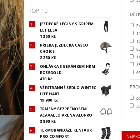
TOP 10
DÉL
JEZDECKÉ LEGÍNY S GRIPEM
P
ELT ELLA
1
1 250 Kč
1
PŘILBA JEZDECKÁ CASCO
8
CHOICE
1
2 250 Kč
1
OHLÁVKA S BERÁNKEM HKM
6
ROSEGOLD
430 Kč
PRO
VŠESTRANNÉ SEDLO WINTEC
LITE HART
po
19 900 Kč
30
TŘMENY BEZPEČNOSTNÍ
ACAVALLO ARENA ALUPRO
3 890 Kč
TERMOBANDÁŽE KENTAUR
NEJPR
PRO COMFORT