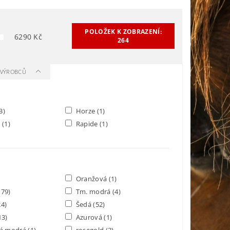
POLOŽEK K ZOBRAZENÍ:
6290
Kč
264
A VÝROBCŮ
3)
Horze
(1)
h
(1)
Rapide
(1)
Oranžová
(1)
179)
Tm. modrá
(4)
24)
Šedá
(52)
13)
Azurová
(1)
ká modrá
(1)
rosegold
(2)