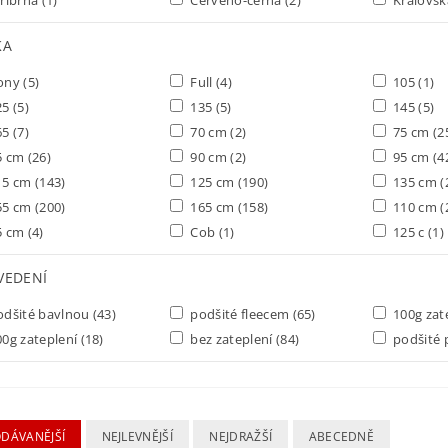
KA
ony
(5)
Full
(4)
105
(1)
25
(5)
135
(5)
145
(5)
65
(7)
70 cm
(2)
75 cm
(2
5 cm
(26)
90 cm
(2)
95 cm
(4
15 cm
(143)
125 cm
(190)
135 cm
(
55 cm
(200)
165 cm
(158)
110 cm
(
5 cm
(4)
Cob
(1)
125 c
(1)
VEDENÍ
dšité bavlnou
(43)
podšité fleecem
(65)
100g zat
0g zateplení
(18)
bez zateplení
(84)
podšité 
ODÁVANĚJŠÍ
NEJLEVNĚJŠÍ
NEJDRAŽŠÍ
ABECEDNĚ