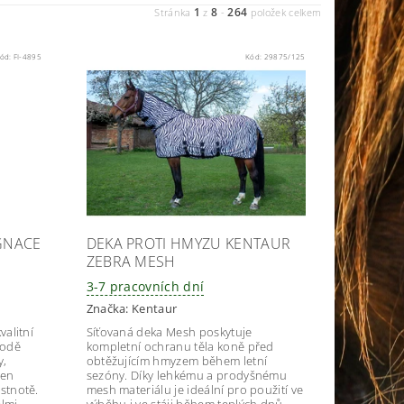
1
8
264
Stránka
z
-
položek celkem
ód:
FI-4895
Kód:
29875/125
EGNACE
DEKA PROTI HMYZU KENTAUR
ZEBRA MESH
3-7 pracovních dní
Značka:
Kentaur
valitní
Síťovaná deka Mesh poskytuje
vodě
kompletní ochranu těla koně před
y,
obtěžujícím hmyzem během letní
jen
sezóny. Díky lehkému a prodyšnému
astnotě.
mesh materiálu je ideální pro použití ve
elmi
výběhu i ve stáji během teplých dnů.