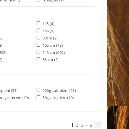
115
(4)
155
(5)
5)
80cm
(2)
2)
105 cm
(43)
202)
145 cm
(202)
2)
55 cm
(3)
eplení
(31)
200g zateplení
(21)
polyesterem
(19)
50g zateplení
(10)
1
...
2
3
8