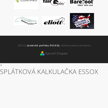
2026 ©
Jezdecké potřeby DULKAJ
, všechna práva vyhrazena
Vytvořil Shoptet
×
SPLÁTKOVÁ KALKULAČKA ESSOX