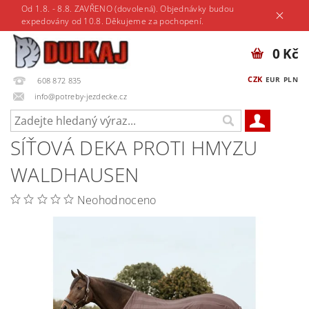
Od 1.8. - 8.8. ZAVŘENO (dovolená). Objednávky budou
expedovány od 10.8. Děkujeme za pochopení.
0 Kč
CZK
EUR
PLN
608 872 835
info@potreby-jezdecke.cz
SÍŤOVÁ DEKA PROTI HMYZU
WALDHAUSEN
Neohodnoceno