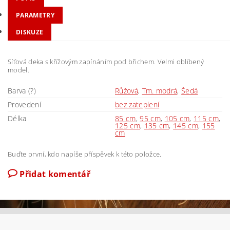
PARAMETRY
DISKUZE
Síťová deka s křížovým zapínáním pod břichem. Velmi oblíbený
model.
Barva (?)
Růžová
,
Tm. modrá
,
Šedá
Provedení
bez zateplení
Délka
85 cm
,
95 cm
,
105 cm
,
115 cm
,
125 cm
,
135 cm
,
145 cm
,
155
cm
Buďte první, kdo napíše příspěvek k této položce.
Přidat komentář