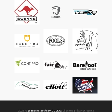
2026 ©
Jezdecké potřeby DULKAJ
, všechna práva vyhrazena