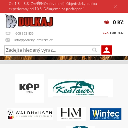
Od 1.8. - 8.8. ZAVŘENO (dovolená). Objednávky budou
expedovány od 10.8. Děkujeme za pochopení.
0 Kč
CZK
EUR
PLN
608 872 835
info@potreby-jezdecke.cz