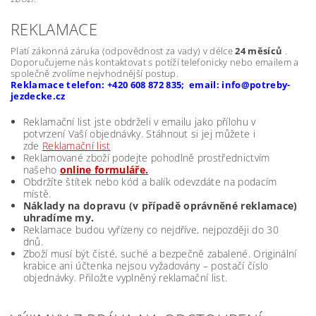
REKLAMACE
Platí zákonná záruka (odpovědnost za vady) v délce
24 měsíců
.
Doporučujeme nás kontaktovat s potíží telefonicky nebo emailem a
společně zvolíme nejvhodnější postup.
Reklamace telefon: +420 608 872 835; email: info@potreby-
jezdecke.cz
Reklamační list jste obdrželi v emailu jako přílohu v
potvrzení Vaší objednávky. Stáhnout si jej můžete i
zde
Reklamační list
Reklamované zboží podejte pohodlně prostřednictvím
našeho
online formuláře.
Obdržíte štítek nebo kód a balík odevzdáte na podacím
místě.
Náklady na dopravu (v případě oprávněné reklamace)
uhradíme my.
Reklamace budou vyřízeny co nejdříve, nejpozději do 30
dnů.
Zboží musí být čisté, suché a bezpečně zabalené. Originální
krabice ani účtenka nejsou vyžadovány – postačí číslo
objednávky. Přiložte vyplněný reklamační list.