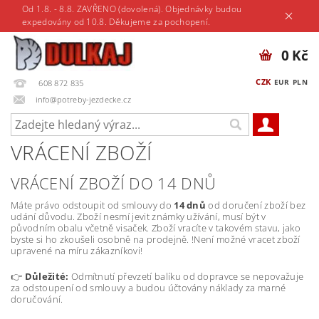
Od 1.8. - 8.8. ZAVŘENO (dovolená). Objednávky budou
expedovány od 10.8. Děkujeme za pochopení.
0 Kč
CZK
EUR
PLN
608 872 835
info@potreby-jezdecke.cz
VRÁCENÍ ZBOŽÍ
VRÁCENÍ ZBOŽÍ DO 14 DNŮ
Máte právo odstoupit od smlouvy do
14 dnů
od doručení zboží bez
udání důvodu. Zboží nesmí jevit známky užívání, musí být v
původním obalu včetně visaček. Zboží vracíte v takovém stavu, jako
byste si ho zkoušeli osobně na prodejně. !Není možné vracet zboží
upravené na míru zákazníkovi!
👉
Důležité:
Odmítnutí převzetí balíku od dopravce se nepovažuje
za odstoupení od smlouvy a budou účtovány náklady za marné
doručování.