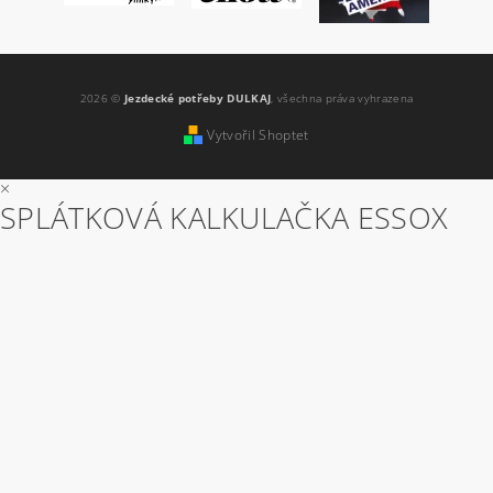
2026 ©
Jezdecké potřeby DULKAJ
, všechna práva vyhrazena
Vytvořil Shoptet
×
SPLÁTKOVÁ KALKULAČKA ESSOX