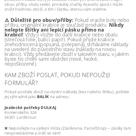
obuv, přilby, obaly sedel, produkty značky Acavallo apod.) může
snížit hodnotu zboží, a tím i částku, kterou vám vrátíme.
⚠️ Důležité pro obuv/přilby:
Pokud vracíte boty nebo
přilbu, originální krabice je součástí produktu.
Nikdy
nelepte štítky ani lepicí pásku přímo na
krabici!
Vždy ji vložte do další krabice nebo obalu
(strečová folie, balící papír). Pokud přijde krabice
znehodnocená (popsaná, polepená), strháváme náklady
na uvedení do původního stavu (náklady na novou
krabici). Vždy předávejte zboží v takovém stavu, v jakém
byste ho chtěli sami obdržet (nové, hezké,
nepoškozené).
KAM ZBOŽÍ POSLAT, POKUD NEPOUŽIJI
FORMULÁŘ?
Pokud posíláte zboží na vlastní náklady (bez našeho štítku), pošlete
jej výhradně jako
BALÍK
na adresu:
Jezdecké potřeby DULKAJ
Komenského 324
56301 Lanškroun
❌ Neposílejte na výdejní místa (Zásilkovna, ParcelShop) – zásilky tam
nevyzvedáváme a vrátí se vám!