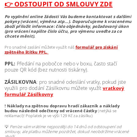
👉 ODSTOUPIT OD SMLOUVY ZDE
Po vyplnění online žádosti Vás budeme kontaktovat s dalšími
pokyny (vrácení, výměna atp...). Doporučujeme k vracenému
zboží přiložit informace: číslo objednávky, požadovaný úkon
(pro vrácení napište číslo účtu, pro výmenu uveďte za co
chcete měnit).
Pro snadné zaslání můžete využít náš
formulář pro získání
zpětného štítku PPL.
PPL:
Předání na pobočce nebo v boxu, často stačí
pouze QR kód (bez nutnosti tiskárny).
ZÁSILKOVNA
: pro snadné odeslání vratky, pokud jste
využili pro dodání Zásilkovnu můžete využít
vratkový
formulář Zásilkovny
! Náklady na zpětnou dopravu hradí zákazník a náklady
budou následně odečteny od vrácené částky
(netýká se
reklamací)! Poplatek je ve výši 129 Kč za zásilku)
💡
Peníze vám vrátíme nejpozději do 14 dnů od odstoupení od
smlouvy, ale platbu můžeme pozdržet, dokud neobdržíme vrácené
zboží.