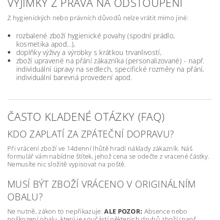
VÝJIMKY Z PRÁVA NA ODSTOUPENÍ
Z hygienických nebo právních důvodů nelze vrátit mimo jiné:
rozbalené zboží hygienické povahy (spodní prádlo,
kosmetika apod...),
doplňky výživy a výrobky s krátkou trvanlivostí,
zboží upravené na přání zákazníka (personalizované) - např.
individuální úpravy na sedlech, specifické rozměry na přání,
individuální barevná provedení apod.
ČASTO KLADENÉ OTÁZKY (FAQ)
KDO ZAPLATÍ ZA ZPÁTEČNÍ DOPRAVU?
Při vrácení zboží ve 14denní lhůtě hradí náklady zákazník. Náš
formulář vám nabídne štítek, jehož cena se odečte z vracené částky.
Nemusíte nic složitě vypisovat na poště.
MUSÍ BÝT ZBOŽÍ VRÁCENO V ORIGINÁLNÍM
OBALU?
Ne nutně, zákon to nepřikazuje.
ALE POZOR:
Absence nebo
poškození obalu, který je součástí některých druhů zboží (např,