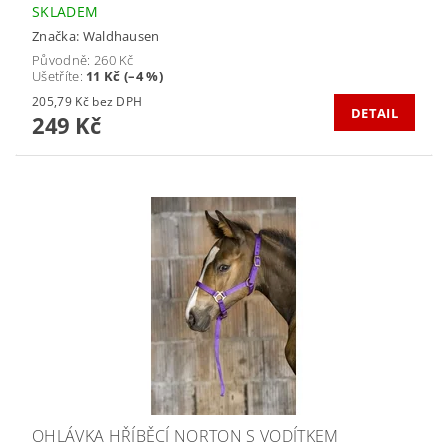
SKLADEM
Značka:
Waldhausen
Původně:
260 Kč
Ušetříte
:
11 Kč (–4 %)
205,79 Kč bez DPH
DETAIL
249 Kč
OHLÁVKA HŘÍBĚCÍ NORTON S VODÍTKEM