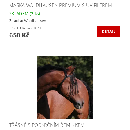
MASKA WALDHAUSEN PREMIUM S UV FILTREM
SKLADEM
(2 ks)
Značka:
Waldhausen
537,19 Kč bez DPH
DETAIL
650 Kč
TŘÁSNĚ S PODKRČNÍM ŘEMÍNKEM