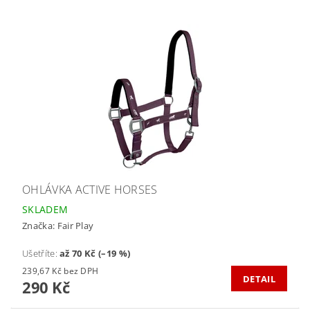
OHLÁVKA ACTIVE HORSES
SKLADEM
Značka:
Fair Play
Ušetříte
:
až 70 Kč (–19 %)
239,67 Kč bez DPH
DETAIL
290 Kč