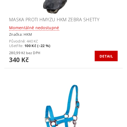
MASKA PROTI HMYZU HKM ZEBRA SHETTY
Momentálně nedostupné
Značka:
HKM
Původně:
440 Kč
Ušetříte
:
100 Kč (–22 %)
280,99 Kč bez DPH
DETAIL
340 Kč