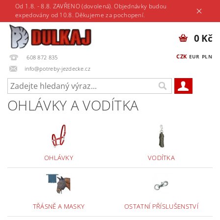
Od 1.8. - 8.8. ZAVŘENO (dovolená). Objednávky budou
expedovány od 10.8. Děkujeme za pochopení.
0 Kč
CZK
EUR
PLN
608 872 835
info@potreby-jezdecke.cz
OHLÁVKY A VODÍTKA
OHLÁVKY
VODÍTKA
TŘÁSNĚ A MASKY
OSTATNÍ PŘÍSLUŠENSTVÍ