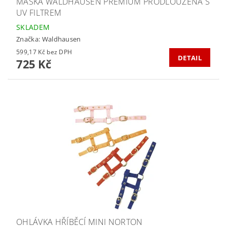
MASKA WALDHAUSEN PREMIUM PRODLOUŽENÁ S
UV FILTREM
SKLADEM
Značka:
Waldhausen
599,17 Kč bez DPH
DETAIL
725 Kč
OHLÁVKA HŘÍBĚCÍ MINI NORTON