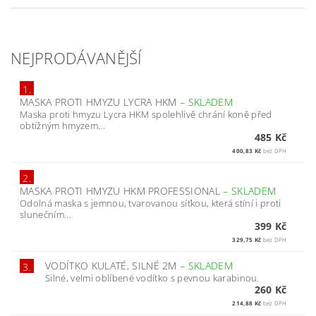
NEJPRODÁVANĚJŠÍ
1.
MASKA PROTI HMYZU LYCRA HKM
–
SKLADEM
Maska proti hmyzu Lycra HKM spolehlivě chrání koně před
obtížným hmyzem...
485 Kč
400,83 Kč
bez DPH
2.
MASKA PROTI HMYZU HKM PROFESSIONAL
–
SKLADEM
Odolná maska s jemnou, tvarovanou síťkou, která stíní i proti
slunečním...
399 Kč
329,75 Kč
bez DPH
VODÍTKO KULATÉ, SILNÉ 2M
–
SKLADEM
3.
Silné, velmi oblíbené vodítko s pevnou karabinou.
260 Kč
214,88 Kč
bez DPH