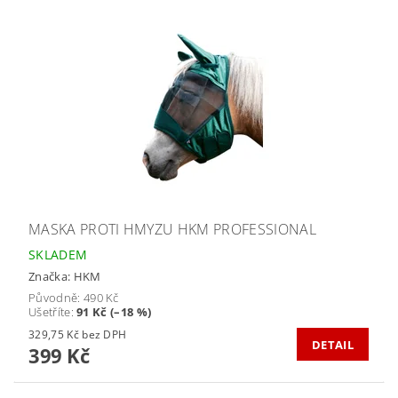
MASKA PROTI HMYZU HKM PROFESSIONAL
SKLADEM
Značka:
HKM
Původně:
490 Kč
Ušetříte
:
91 Kč (–18 %)
329,75 Kč bez DPH
DETAIL
399 Kč