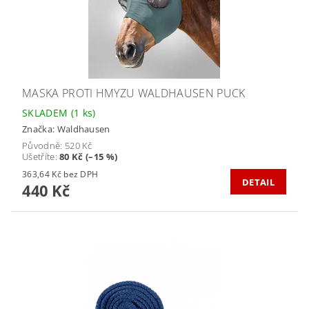
MASKA PROTI HMYZU WALDHAUSEN PUCK
SKLADEM
(1 ks)
Značka:
Waldhausen
Původně:
520 Kč
Ušetříte
:
80 Kč (–15 %)
363,64 Kč bez DPH
DETAIL
440 Kč