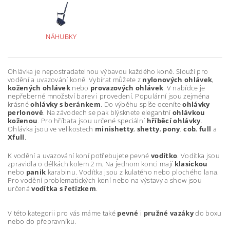
NÁHUBKY
Ohlávka je nepostradatelnou výbavou každého koně. Slouží pro
vodění a uvazování koně. Vybírat můžete z
nylonových ohlávek
,
kožených ohlávek
nebo
provazových
ohlávek
. V nabídce je
nepřeberné množství barev i provedení. Populární jsou zejména
krásné
ohlávky
s beránkem
. Do výběhu spíše oceníte
ohlávky
perlonové
. Na závodech se pak blýsknete elegantní
ohlávkou
koženou
. Pro hříbata jsou určené speciální
hříběcí ohlávky
.
Ohlávka jsou ve velikostech
minishetty
,
shetty
,
pony
,
cob
,
full
a
Xfull
.
K vodění a uvazování koní potřebujete pevné
vodítko
. Vodítka jsou
zpravidla o délkách kolem 2 m. Na jednom konci mají
klasickou
nebo
panik
karabinu. Vodítka jsou z kulatého nebo plochého lana.
Pro vodění problematických koní nebo na výstavy a show jsou
určená
vodítka s řetízkem
.
V této kategorii pro vás máme také
pevné
i
pružné
vazáky
do boxu
nebo do přepravníku.