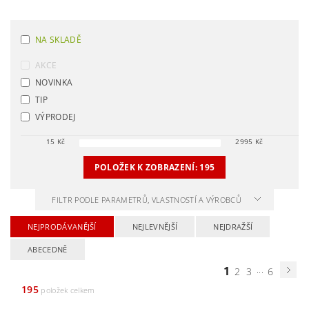
NA SKLADĚ
AKCE
NOVINKA
TIP
VÝPRODEJ
15
Kč
2995
Kč
POLOŽEK K ZOBRAZENÍ:
195
FILTR PODLE PARAMETRŮ, VLASTNOSTÍ A VÝROBCŮ
NEJPRODÁVANĚJŠÍ
NEJLEVNĚJŠÍ
NEJDRAŽŠÍ
ABECEDNĚ
1
...
2
3
6
195
položek celkem