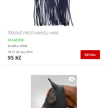
TŘÁSNĚ PROTI HMYZU HKM
SKLADEM
Značka:
HKM
78,51 Kč bez DPH
DETAIL
95 Kč