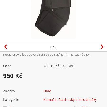
1
z 5
Neoprenové kloubové chrániče se zapínáním na suché zipy.
Cena
785,12 Kč bez DPH
950 Kč
Značka
HKM
Kategorie
Kamaše, šlachovky a strouhačky