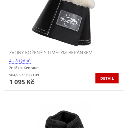
ZVONY KOŽENÉ S UMĚLÝM BERÁNKEM
4 - 8 týdnů
Značka:
Kentaur
904,96 Kč bez DPH
DETAIL
1 095 Kč