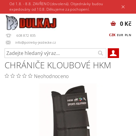
Od 1.8. - 8.8. ZAVŘENO (dovolená). Objednávky budou
expedovány od 10.8. Děkujeme za pochopení.
0 Kč
CZK
EUR
PLN
608 872 835
info@potreby-jezdecke.cz
CHRÁNIČE KLOUBOVÉ HKM
Neohodnoceno