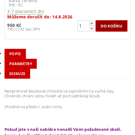
Barva: červená
Vel.: XL
3-7 pracovních dní
Můžeme doručit do:
14.8.2026
950 Kč
785,12 Kč bez DPH
POPIS
PARAMETRY
DISKUZE
Neoprenové kloubové chrániče se zapínáním na suché zipy.
Chrániče chrání celou holeň až pod spěnkový kloub.
Vhodné na přední i zadní nohy.
Pokud jste v naší nabídce nenašli Vámi požadované zboží,