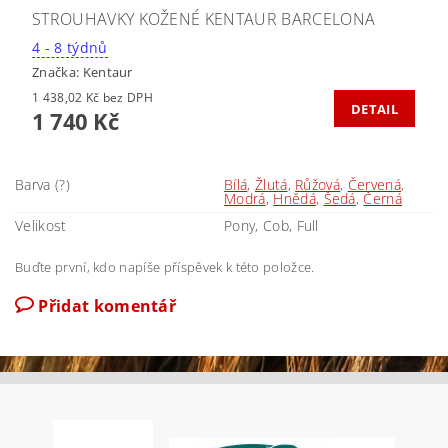
STROUHAVKY KOŽENÉ KENTAUR BARCELONA
4 - 8 týdnů
Značka:
Kentaur
1 438,02 Kč bez DPH
DETAIL
1 740 Kč
Barva (?)
Bílá
,
Žlutá
,
Růžová
,
Červená
,
Modrá
,
Hnědá
,
Šedá
,
Černá
Velikost
Pony, Cob, Full
Buďte první, kdo napíše příspěvek k této položce.
Přidat komentář