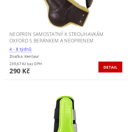
NEOPREN SAMOSTATNÝ K STROUHAVKÁM
OXFORD S BERÁNKEM A NEOPRENEM
4 - 8 týdnů
Značka:
Kentaur
239,67 Kč bez DPH
DETAIL
290 Kč