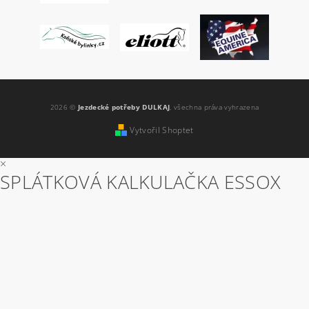
2026 ©
Jezdecké potřeby DULKAJ
, všechna práva vyhrazena
Vytvořil Shoptet
×
SPLÁTKOVÁ KALKULAČKA ESSOX