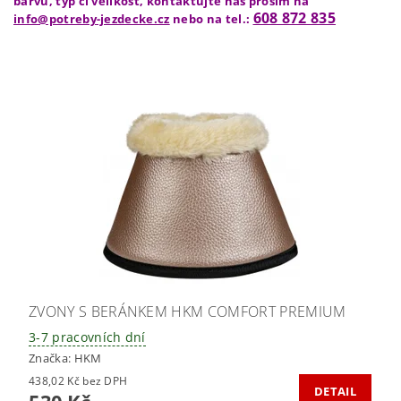
barvu, typ či velikost, kontaktujte nás prosím na
608 872 835
info@potreby-jezdecke.cz
nebo na tel.:
ZVONY S BERÁNKEM HKM COMFORT PREMIUM
3-7 pracovních dní
Značka:
HKM
438,02 Kč bez DPH
DETAIL