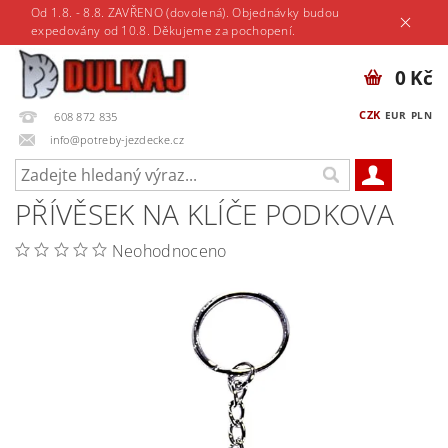
Od 1.8. - 8.8. ZAVŘENO (dovolená). Objednávky budou
expedovány od 10.8. Děkujeme za pochopení.
0 Kč
CZK
EUR
PLN
608 872 835
info@potreby-jezdecke.cz
PŘÍVĚSEK NA KLÍČE PODKOVA
Neohodnoceno