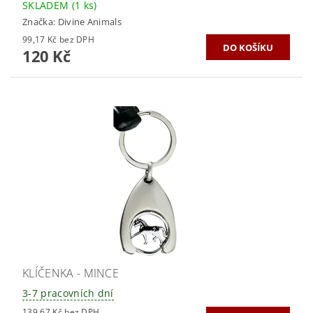
SKLADEM
(1 ks)
Značka:
Divine Animals
99,17 Kč bez DPH
120 Kč
KLÍČENKA - MINCE
3-7 pracovních dní
139,67 Kč bez DPH