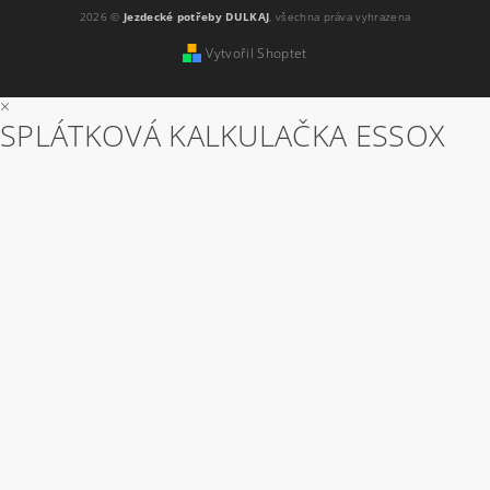
2026 ©
Jezdecké potřeby DULKAJ
, všechna práva vyhrazena
Vytvořil Shoptet
×
SPLÁTKOVÁ KALKULAČKA ESSOX