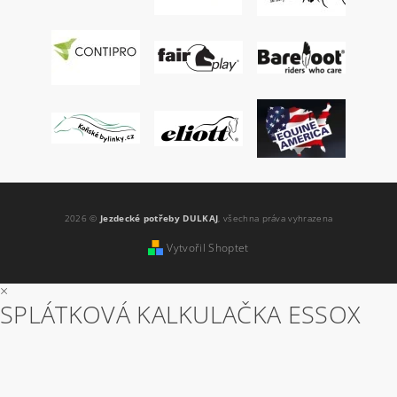
2026 ©
Jezdecké potřeby DULKAJ
, všechna práva vyhrazena
Vytvořil Shoptet
×
SPLÁTKOVÁ KALKULAČKA ESSOX