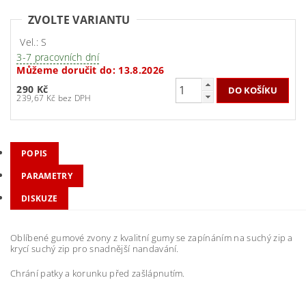
ZVOLTE VARIANTU
Vel.: S
3-7 pracovních dní
Můžeme doručit do:
13.8.2026
290 Kč
239,67 Kč bez DPH
POPIS
PARAMETRY
DISKUZE
Oblíbené gumové zvony z kvalitní gumy se zapínáním na suchý zip a
krycí suchý zip pro snadnější nandavání.
Chrání patky a korunku před zašlápnutím.