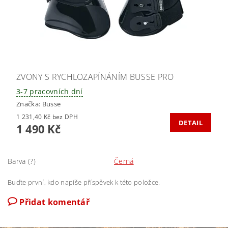
ZVONY S RYCHLOZAPÍNÁNÍM BUSSE PRO
3-7 pracovních dní
Značka:
Busse
1 231,40 Kč bez DPH
DETAIL
1 490 Kč
Barva (?)
Černá
Buďte první, kdo napíše příspěvek k této položce.
Přidat komentář