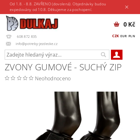
Od 1.8. - 8.8. ZAVŘENO (dovolená). Objednávky budou
expedovány od 10.8. Děkujeme za pochopení.
0 Kč
CZK
EUR
PLN
608 872 835
info@potreby-jezdecke.cz
ZVONY GUMOVÉ - SUCHÝ ZIP
Neohodnoceno