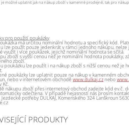
je možné uplatnit jak na nákup zboží v kamenné prodejně, tak pro nákup
y pro použití poukázky
oukázka má určitou nominální hodnotu a specifický kód. Pla
u lze použít pouze jedenkrát v rámci jednoho nákupu, nelze 
 využít i více poukázek, jejichž nominální hodnota se sčítá.
upu zboží s vyšší cenou než je nominální hodnota poukázky, 
ného zboží.
u poukázku lze použít i na nákup zboží s nižší cenou než je
t.
né poukázky lze uplatnit pouze na nákup v kamenném obch
un, nebo v internetovém obchodě
www.dulkaj.cz
nebo
www.p
v Kč.
dě nákupu zboží přes internetový obchod zadejte kód ev.č. d
tomaticky odečtena. V případě nejasností nás prosím kontak
: Jezdecké potřeby DULKAJ, Komenského 324 Lanškroun 56301
e.cz
VISEJÍCÍ PRODUKTY