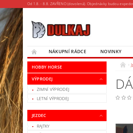
Od 1.8. - 8.8. ZAVŘENO (dovolená). Objednávky budou expedo
NÁKUPNÍ RÁDCE
NOVINKY
MOJE OBJEDNÁVKA
HOBBY HORSE
DÁ
VÝPRODEJ
ZIMNÍ VÝPRODEJ
LETNÍ VÝPRODEJ
JEZDEC
RAJTKY