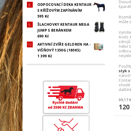
Dvoudí
ODPOCOVACÍ DEKA KENTAUR
španěl
S KŘÍŽOVÝM ZAPÍNÁNÍM
595 Kč
Rozměr
může s
ŠLACHOVKY KENTAUR MEGA
JUMP S BERÁNKEM
Vyrobe
690 Kč
Acid),
zdrojů 
AKTIVNÍ ZVÍŘE GELOREN HA -
nebo b
VIŠŇOVÝ 1350G (180KS)
odbour
recykl
1 399 Kč
Použit
styk 
nároč
Contac
shodě 
dalším
120