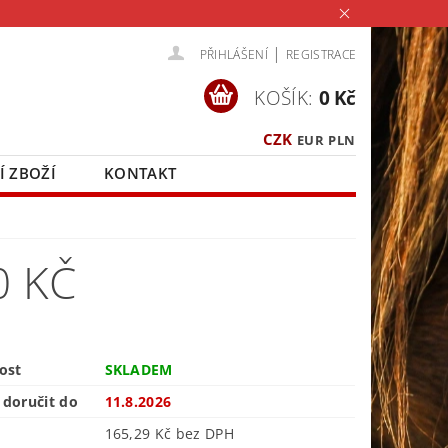
|
PŘIHLÁŠENÍ
REGISTRACE
KOŠÍK:
0 Kč
CZK
EUR
PLN
Í ZBOŽÍ
KONTAKT
0 KČ
ost
SKLADEM
doručit do
11.8.2026
165,29 Kč bez DPH