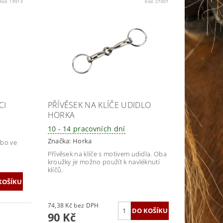
Kód:
19913
Kód:
27007
CI
PŘÍVĚSEK NA KLÍČE UDIDLO
HORKA
10 - 14 pracovních dní
Značka:
Horka
bo ve
Přívěsek na klíče s motivem udidla. Oba
kroužky je možno použít k navléknutí
klíčů.
74,38 Kč bez DPH
90 Kč