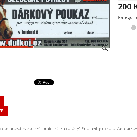
200 
Kategori
ZE
m obdarovat své blízké, přátele či kamarády? Připravili jsme pro Vás dárk