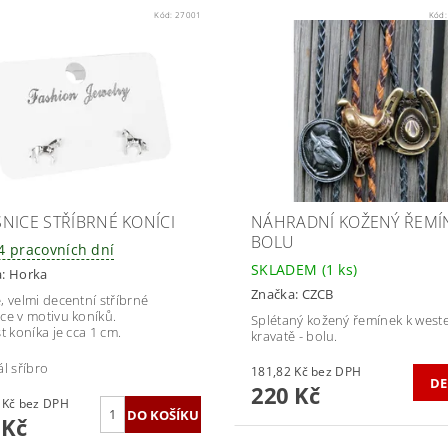
Kód:
27001
Kód
NICE STŘÍBRNÉ KONÍCI
NÁHRADNÍ KOŽENÝ ŘEMÍ
BOLU
14 pracovních dní
SKLADEM
(1 ks)
a:
Horka
Značka:
CZCB
, velmi decentní stříbrné
ce v motivu koníků.
Splétaný kožený řemínek k west
t koníka je cca 1 cm.
kravatě - bolu.
ál sříbro
181,82 Kč bez DPH
DE
220 Kč
243,80 Kč bez DPH
 Kč