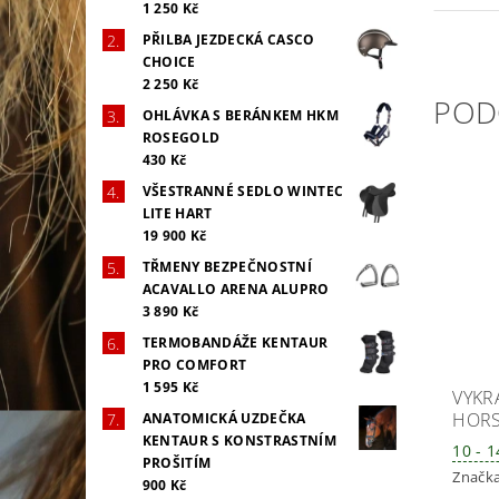
1 250 Kč
PŘILBA JEZDECKÁ CASCO
CHOICE
2 250 Kč
POD
OHLÁVKA S BERÁNKEM HKM
ROSEGOLD
430 Kč
VŠESTRANNÉ SEDLO WINTEC
LITE HART
19 900 Kč
TŘMENY BEZPEČNOSTNÍ
ACAVALLO ARENA ALUPRO
3 890 Kč
TERMOBANDÁŽE KENTAUR
PRO COMFORT
1 595 Kč
VYKR
HOR
ANATOMICKÁ UZDEČKA
KENTAUR S KONSTRASTNÍM
10 - 
PROŠITÍM
Značk
900 Kč