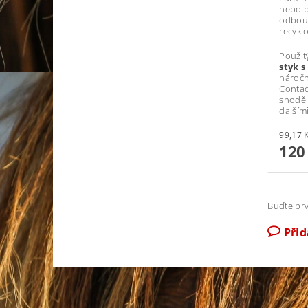
nebo b
odbour
recykl
Použit
styk 
nároč
Contac
shodě 
dalším
120
Buďte prv
Při