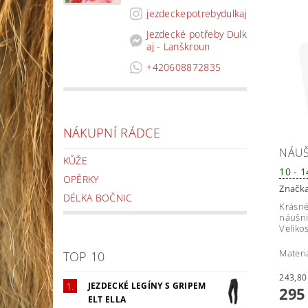
jezdeckepotrebydulkaj
Jezdecké potřeby Dulk
aj - Lanškroun
+420608872835
NÁKUPNÍ RÁDCE
NÁUŠ
KŮŽE
10 - 
OPĚRKY
Značk
DÉLKA BOČNIC
Krásné
náušni
Velikos
Materi
TOP 10
JEZDECKÉ LEGÍNY S GRIPEM
295
ELT ELLA