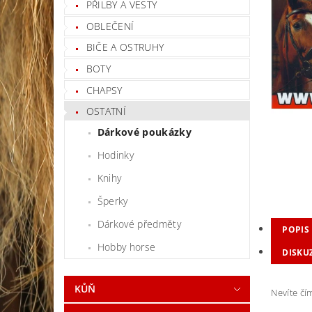
PŘILBY A VESTY
OBLEČENÍ
BIČE A OSTRUHY
BOTY
CHAPSY
OSTATNÍ
Dárkové poukázky
Hodinky
Knihy
Šperky
Dárkové předměty
POPIS
Hobby horse
DISKU
KŮŇ
Nevíte čí