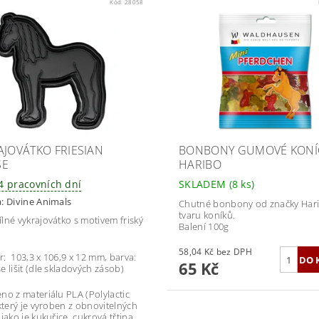
Kód:
28058
AJOVÁTKO FRIESIAN
BONBONY GUMOVÉ KONÍ
SE
HARIBO
14 pracovních dní
SKLADEM
(8 ks)
a:
Divine Animals
Chutné bonbony od značky Hari
tvaru koníků.
lné vykrajovátko s motivem friský
Balení 100g
58,04 Kč bez DPH
: 103,3 x 106,9 x 12 mm, barva:
65 Kč
e lišit (dle skladových zásob)
no z materiálu PLA (Polylactic
 který je vyroben z obnovitelných
jako je kukuřice, cukrová třtina