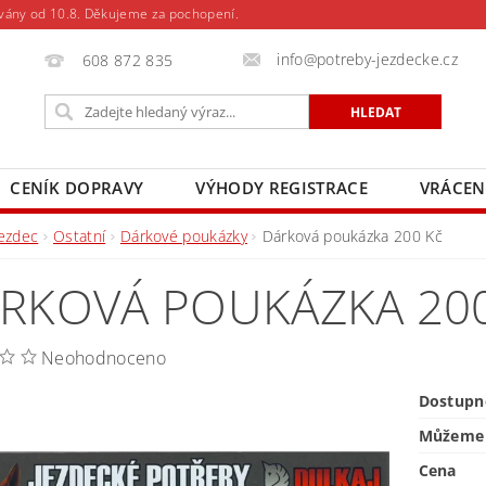
vány od 10.8. Děkujeme za pochopení.
info@potreby-jezdecke.cz
608 872 835
CENÍK DOPRAVY
VÝHODY REGISTRACE
VRÁCEN
Jezdec
Ostatní
Dárkové poukázky
Dárková poukázka 200 Kč
RKOVÁ POUKÁZKA 20
Neohodnoceno
Dostupn
Můžeme 
Cena