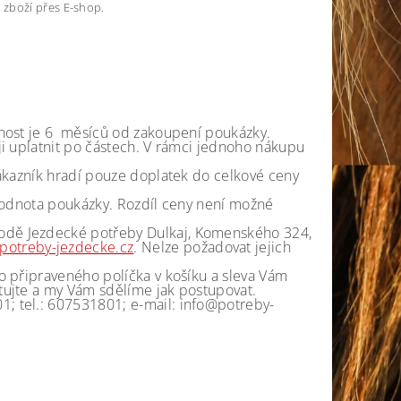
 zboží přes E-shop.
tnost je 6 měsíců od zakoupení poukázky.
ji uplatnit po částech. V rámci jednoho nákupu
zákazník hradí pouze doplatek do celkové ceny
 hodnota poukázky. Rozdíl ceny není možné
odě Jezdecké potřeby Dulkaj, Komenského 324,
otreby-jezdecke.cz
. Nelze požadovat jejich
o připraveného políčka v košíku a sleva Vám
tujte a my Vám sdělíme jak postupovat.
; tel.: 607531801; e-mail: info@potreby-