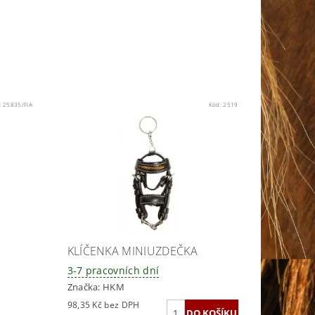
:
25835/FIA
Kód:
2519
KLÍČENKA MINIUZDEČKA
3-7 pracovních dní
Značka:
HKM
98,35 Kč bez DPH