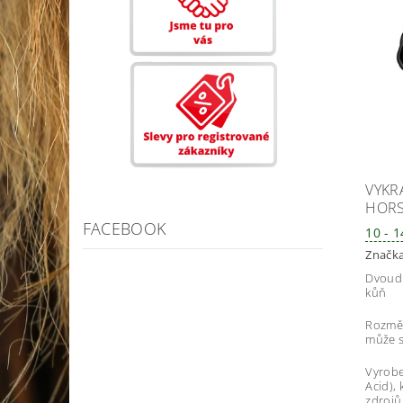
VYKR
HOR
FACEBOOK
10 - 
Značk
Dvoudí
kůň
Rozměr
může s
Vyrobe
Acid),
zdrojů 