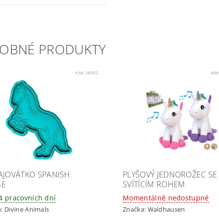
OBNÉ PRODUKTY
Kód:
28052
Kód
AJOVÁTKO SPANISH
PLYŠOVÝ JEDNOROŽEC SE
SE
SVÍTÍCÍM ROHEM
14 pracovních dní
Momentálně nedostupné
a:
Divine Animals
Značka:
Waldhausen