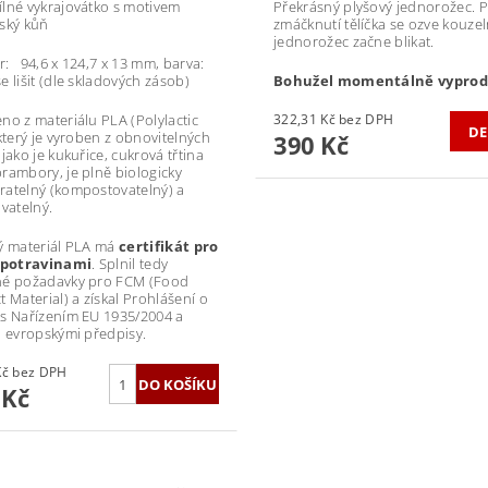
lné vykrajovátko s motivem
Překrásný plyšový jednorožec. 
ský kůň
zmáčknutí tělíčka se ozve kouze
jednorožec začne blikat.
: 94,6 x 124,7 x 13 mm, barva:
e lišit (dle skladových zásob)
Bohužel momentálně vyprod
no z materiálu PLA (Polylactic
322,31 Kč bez DPH
DE
 který je vyroben z obnovitelných
390 Kč
jako je kukuřice, cukrová třtina
rambory, je plně biologicky
atelný (kompostovatelný) a
ovatelný.
ý materiál PLA má
certifikát pro
s potravinami
. Splnil tedy
né požadavky pro FCM (Food
t Material) a získal Prohlášení o
s Nařízením EU 1935/2004 a
i evropskými předpisy.
99,17 Kč bez DPH
 Kč