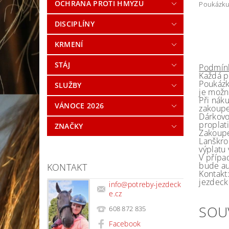
OCHRANA PROTI HMYZU
Poukázku 
DISCIPLÍNY
KRMENÍ
STÁJ
Podmínk
Každá p
Poukázk
SLUŽBY
je možné
Při nák
VÁNOCE 2026
zakoupe
Dárkovo
proplati
ZNAČKY
Zakoupe
Lanškro
výplatu 
V přípa
bude au
KONTAKT
Kontakt
jezdeck
info
@
potreby-jezdeck
e.cz
SOU
608 872 835
Facebook