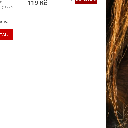
119 Kč
Po
lný zvuk
áno.
TAIL