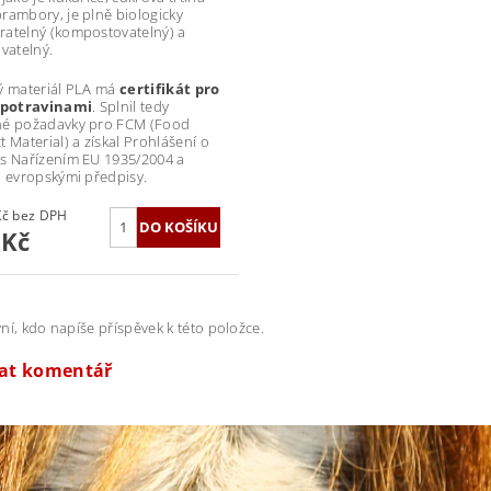
rambory, je plně biologicky
atelný (kompostovatelný) a
ovatelný.
ý materiál PLA má
certifikát pro
s potravinami
. Splnil tedy
né požadavky pro FCM (Food
t Material) a získal Prohlášení o
s Nařízením EU 1935/2004 a
i evropskými předpisy.
99,17 Kč bez DPH
 Kč
ní, kdo napíše příspěvek k této položce.
dat komentář