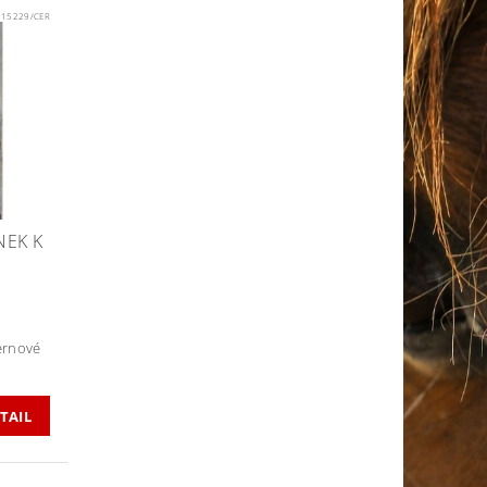
:
15229/CER
NEK K
ernové
TAIL