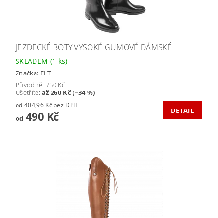
JEZDECKÉ BOTY VYSOKÉ GUMOVÉ DÁMSKÉ
SKLADEM
(1 ks)
Značka:
ELT
Původně:
750 Kč
Ušetříte
:
až 260 Kč (–34 %)
od 404,96 Kč bez DPH
DETAIL
490 Kč
od