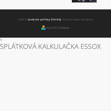
2026 ©
Jezdecké potřeby DULKAJ
, všechna práva vyhrazena
Vytvořil Shoptet
×
SPLÁTKOVÁ KALKULAČKA ESSOX