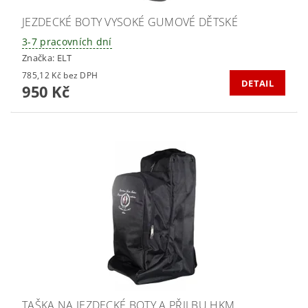
JEZDECKÉ BOTY VYSOKÉ GUMOVÉ DĚTSKÉ
3-7 pracovních dní
Značka:
ELT
785,12 Kč bez DPH
DETAIL
950 Kč
TAŠKA NA JEZDECKÉ BOTY A PŘILBU HKM