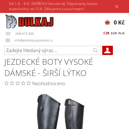
Od 1.8. - 8.8. ZAVŘENO (dovolená). Objednávky budou
expedovány od 10.8. Děkujeme za pochopení.
0 Kč
CZK
EUR
PLN
608 872 835
info@potreby-jezdecke.cz
JEZDECKÉ BOTY VYSOKÉ
DÁMSKÉ - ŠIRŠÍ LÝTKO
Neohodnoceno