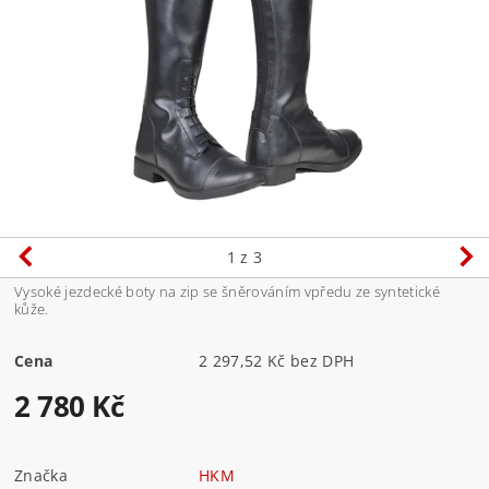
1
z 3
Vysoké jezdecké boty na zip se šněrováním vpředu ze syntetické
kůže.
Cena
2 297,52 Kč bez DPH
2 780 Kč
Značka
HKM