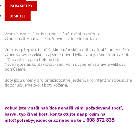
PARAMETRY
DISKUZE
Vysoké jezdecké boty na zip se šněrováním vpředu.
výborná alternativa ke koženým jezdeckým botám.
Velikosti přizpůsobené širšímu dámskému lýtku a kratší holeni. Pro
výběr správné velikosti zjistěte obvod lýtka v nejširším místě (viz obr.
- 1) a vnitřní výšku holeně (2).
Neváhejte nás kontaktovat - rádi Vám s výběrem správné velikosti
pomůžeme.
Boty jsou určeny pro příležiotostné ježdění. Pro intenzivní používání
doporučujeme zvolit boty kožené.
Pokud jste v naší nabídce nenašli Vámi požadované zboží,
barvu, typ či velikost, kontaktujte nás prosím na
608 872 835
info@potreby-jezdecke.cz
nebo na tel.: