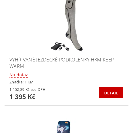
VYHŘÍVANÉ JEZDECKÉ PODKOLENKY HKM KEEP
WARM
Na dotaz
Značka:
HKM
1 152,89 Kč bez DPH
DETAIL
1 395 Kč