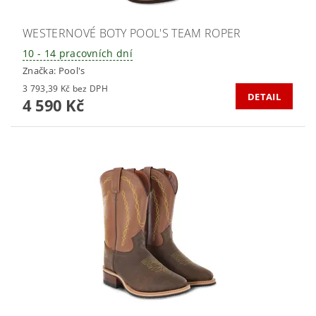
WESTERNOVÉ BOTY POOL'S TEAM ROPER
10 - 14 pracovních dní
Značka:
Pool's
3 793,39 Kč bez DPH
DETAIL
4 590 Kč