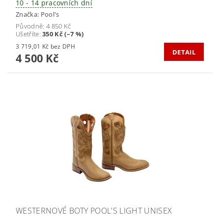
10 - 14 pracovních dní
Značka:
Pool's
Původně:
4 850 Kč
Ušetříte
:
350 Kč (–7 %)
3 719,01 Kč bez DPH
DETAIL
4 500 Kč
WESTERNOVÉ BOTY POOL'S LIGHT UNISEX