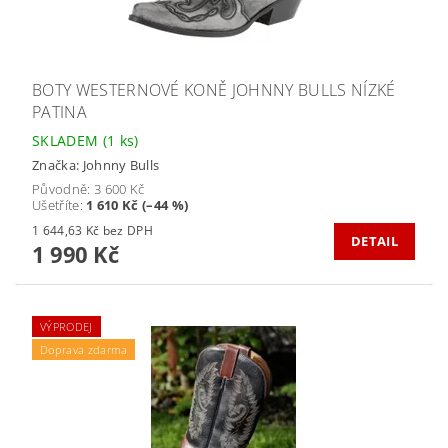
BOTY WESTERNOVÉ KONĚ JOHNNY BULLS NÍZKÉ
PATINA
SKLADEM
(1 ks)
Značka:
Johnny Bulls
Původně:
3 600 Kč
Ušetříte
:
1 610 Kč (–44 %)
1 644,63 Kč bez DPH
DETAIL
1 990 Kč
VÝPRODEJ
Doprava zdarma