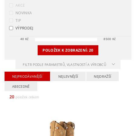
AKCE
NOVINKA
TIP
VÝPRODEJ
40
Kč
8500
Kč
POLOŽEK K ZOBRAZENÍ:
20
FILTR PODLE PARAMETRŮ, VLASTNOSTÍ A VÝROBCŮ
NEJPRODÁVANĚJŠÍ
NEJLEVNĚJŠÍ
NEJDRAŽŠÍ
ABECEDNĚ
20
položek celkem