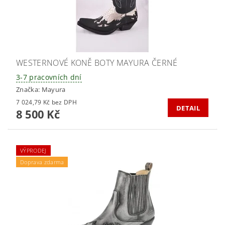
WESTERNOVÉ KONĚ BOTY MAYURA ČERNÉ
3-7 pracovních dní
Značka:
Mayura
7 024,79 Kč bez DPH
DETAIL
8 500 Kč
VÝPRODEJ
Doprava zdarma