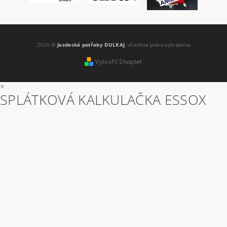
2026 ©
Jezdecké potřeby DULKAJ
, všechna práva vyhrazena
Vytvořil Shoptet
×
SPLÁTKOVÁ KALKULAČKA ESSOX