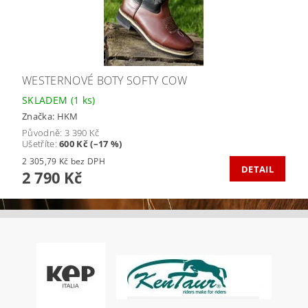
WESTERNOVÉ BOTY SOFTY COW
SKLADEM
(1 ks)
Značka:
HKM
Původně:
3 390 Kč
Ušetříte
:
600 Kč (–17 %)
2 305,79 Kč bez DPH
DETAIL
2 790 Kč