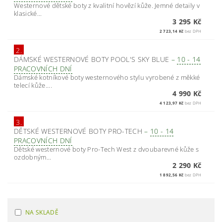
Westernové dětské boty z kvalitní hovězí kůže. Jemné detaily v
klasické...
3 295 Kč
2 723,14 Kč
bez DPH
2.
DÁMSKÉ WESTERNOVÉ BOTY POOL'S SKY BLUE
–
10 - 14
PRACOVNÍCH DNÍ
Dámské kotníkové boty westernového stylu vyrobené z měkké
telecí kůže....
4 990 Kč
4 123,97 Kč
bez DPH
3.
DĚTSKÉ WESTERNOVÉ BOTY PRO-TECH
–
10 - 14
PRACOVNÍCH DNÍ
Dětské westernové boty Pro-Tech West z dvoubarevné kůže s
ozdobným...
2 290 Kč
1 892,56 Kč
bez DPH
NA SKLADĚ