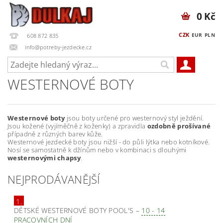
0 Kč
CZK
EUR
PLN
608 872 835
info@potreby-jezdecke.cz
WESTERNOVÉ BOTY
Westernové boty
jsou boty určené pro westernový styl ježdění.
Jsou kožené (vyjíměčně z koženky) a zpravidla
ozdobně prošívané
případně z různých barev kůže.
Westernové jezdecké boty jsou nižší - do půli lýtka nebo kotníkové.
Nosí se samostatně k džínům nebo v kombinaci s dlouhými
westernovými chapsy
.
NEJPRODÁVANĚJŠÍ
1.
DĚTSKÉ WESTERNOVÉ BOTY POOL'S
–
10 - 14
PRACOVNÍCH DNÍ