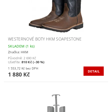
WESTERNOVÉ BOTY HKM SOAPESTONE
SKLADEM
(1 ks)
Značka:
HKM
Původně:
2 690 Kč
Ušetříte
:
810 Kč (–30 %)
1 553,72 Kč bez DPH
DETAIL
1 880 Kč