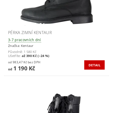
PÉRKA ZIMNÍ KENTAUR
3-7 pracovních dní
Značka:
Kentaur
Původně:
1 580 Kč
Ušetříte
:
až 390 Kč (–24 %)
od 983,47 Kč bez DPH
DETAIL
1 190 Kč
od