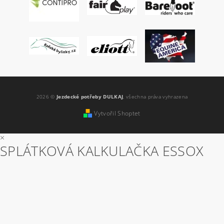
2026 ©
Jezdecké potřeby DULKAJ
, všechna práva vyhrazena
Vytvořil Shoptet
×
SPLÁTKOVÁ KALKULAČKA ESSOX