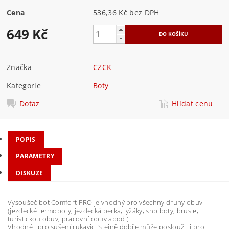
Cena
536,36 Kč bez DPH
649 Kč
Značka
CZCK
Kategorie
Boty
Dotaz
Hlídat cenu
POPIS
PARAMETRY
DISKUZE
Vysoušeč bot Comfort PRO je vhodný pro všechny druhy obuvi
(jezdecké termoboty, jezdecká perka, lyžáky, snb boty, brusle,
turistickou obuv, pracovní obuv apod.)
Vhodné i pro sušení rukavic. Stejně dobře může posloužit i pro