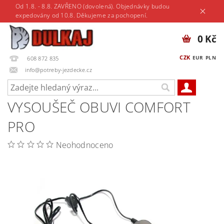
Od 1.8. - 8.8. ZAVŘENO (dovolená). Objednávky budou
expedovány od 10.8. Děkujeme za pochopení.
0 Kč
CZK
EUR
PLN
608 872 835
info@potreby-jezdecke.cz
VYSOUŠEČ OBUVI COMFORT
PRO
Neohodnoceno