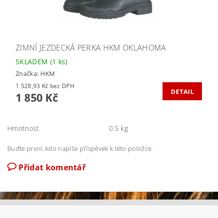
ZIMNÍ JEZDECKÁ PERKA HKM OKLAHOMA
SKLADEM
(1 ks)
Značka:
HKM
1 528,93 Kč bez DPH
DETAIL
1 850 Kč
Hmotnost
0.5 kg
Buďte první, kdo napíše příspěvek k této položce.
Přidat komentář