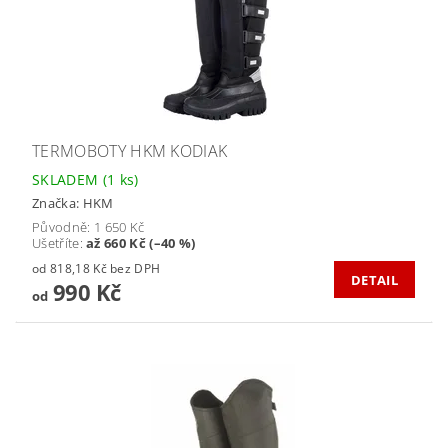
TERMOBOTY HKM KODIAK
SKLADEM
(1 ks)
Značka:
HKM
Původně:
1 650 Kč
Ušetříte
:
až 660 Kč (–40 %)
od 818,18 Kč bez DPH
DETAIL
990 Kč
od