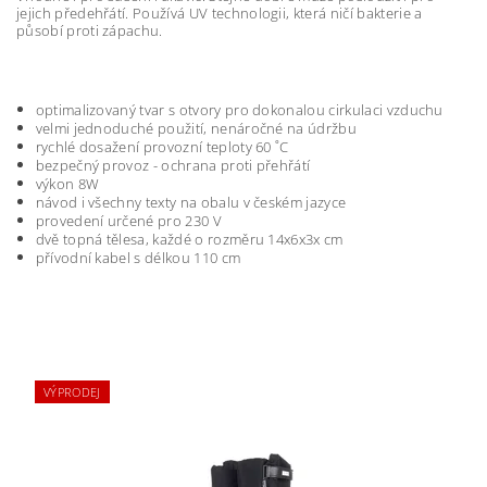
jejich předehřátí. Používá UV technologii, která ničí bakterie a
působí proti zápachu.
optimalizovaný tvar s otvory pro dokonalou cirkulaci vzduchu
velmi jednoduché použití, nenáročné na údržbu
rychlé dosažení provozní teploty 60 ˚C
bezpečný provoz - ochrana proti přehřátí
výkon 8W
návod i všechny texty na obalu v českém jazyce
provedení určené pro 230 V
dvě topná tělesa, každé o rozměru 14x6x3x cm
přívodní kabel s délkou 110 cm
VÝPRODEJ