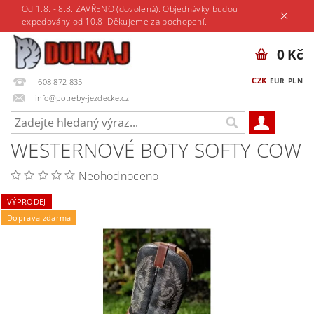
Od 1.8. - 8.8. ZAVŘENO (dovolená). Objednávky budou
expedovány od 10.8. Děkujeme za pochopení.
0 Kč
CZK
EUR
PLN
608 872 835
info@potreby-jezdecke.cz
WESTERNOVÉ BOTY SOFTY COW
Neohodnoceno
VÝPRODEJ
Doprava zdarma