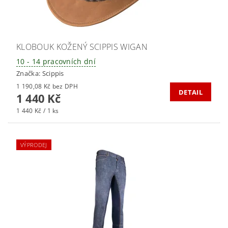
KLOBOUK KOŽENÝ SCIPPIS WIGAN
10 - 14 pracovních dní
Značka:
Scippis
1 190,08 Kč bez DPH
DETAIL
1 440 Kč
1 440 Kč / 1 ks
VÝPRODEJ