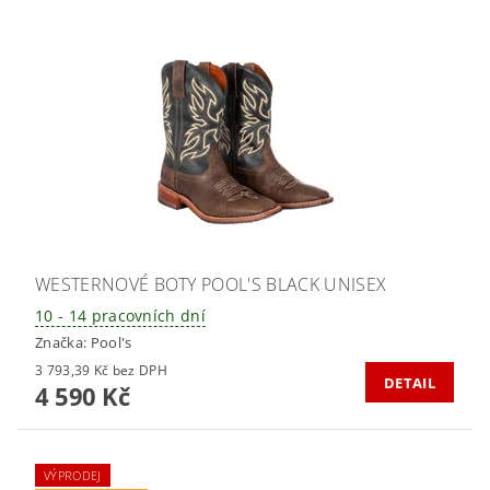
WESTERNOVÉ BOTY POOL'S BLACK UNISEX
10 - 14 pracovních dní
Značka:
Pool's
3 793,39 Kč bez DPH
DETAIL
4 590 Kč
VÝPRODEJ