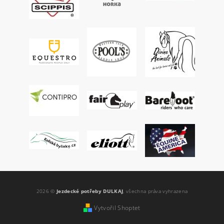
2026 ©
Jezdecké potřeby DULKAJ
, všechna práva vyhrazena
Vytvořil Shoptet