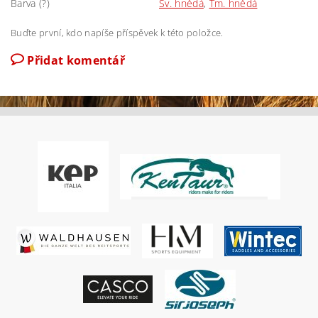
Barva (?)
Sv. hnědá
,
Tm. hnědá
Buďte první, kdo napíše příspěvek k této položce.
Přidat komentář