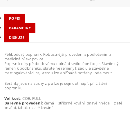
POPIS
PARAMETRY
DISKUZE
Pětibodový poprsník. Robustnější provedení s podložením z
medicinální skopovice.
Poprsník díky pětibodovému upínání sedlo lépe fixuje. Stavitelný
řemen k podbřišníku, stavitelné řemeny k sedlu a stavitelná
martingalová vidlice, kterou lze v případě potřeby i odejmout.
Beránky jsou na suchý zip a lze je sejmout např. při čištění
poprsníku.
Velikost:
COB, FULL
Barevné provedení:
černá + stříbrné kování, tmavě hnědá + zlaté
kování, tabák + zlaté kování