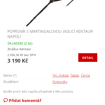
POPRSNÍK S MARTINGALOVOU VIDLICÍ KENTAUR
NAPOLI
SKLADEM
(2 ks)
Značka:
Kentaur
2 636,36 Kč bez DPH
DETAIL
3 190 Kč
Barva (?)
Tm. hnědá
,
Tabák
,
Černá
Rozdělení
Poprsníky
Buďte první, kdo napíše příspěvek k této položce.
Přidat komentář