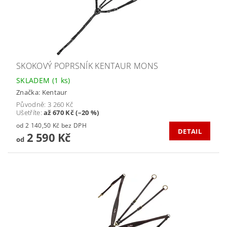
SKOKOVÝ POPRSNÍK KENTAUR MONS
SKLADEM
(1 ks)
Značka:
Kentaur
Původně:
3 260 Kč
Ušetříte
:
až 670 Kč (–20 %)
od 2 140,50 Kč bez DPH
DETAIL
2 590 Kč
od