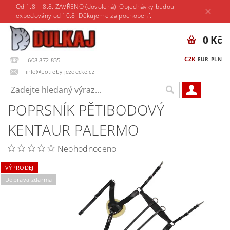
Od 1.8. - 8.8. ZAVŘENO (dovolená). Objednávky budou
expedovány od 10.8. Děkujeme za pochopení.
0 Kč
CZK
EUR
PLN
608 872 835
info@potreby-jezdecke.cz
POPRSNÍK PĚTIBODOVÝ
KENTAUR PALERMO
Neohodnoceno
VÝPRODEJ
Doprava zdarma