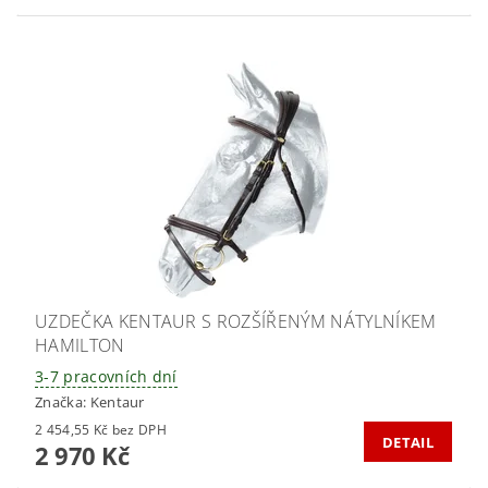
UZDEČKA KENTAUR S ROZŠÍŘENÝM NÁTYLNÍKEM
HAMILTON
3-7 pracovních dní
Značka:
Kentaur
2 454,55 Kč bez DPH
DETAIL
2 970 Kč