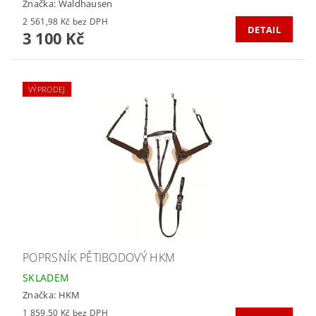
Značka:
Waldhausen
2 561,98 Kč bez DPH
DETAIL
3 100 Kč
VÝPRODEJ
POPRSNÍK PĚTIBODOVÝ HKM
SKLADEM
Značka:
HKM
1 859,50 Kč bez DPH