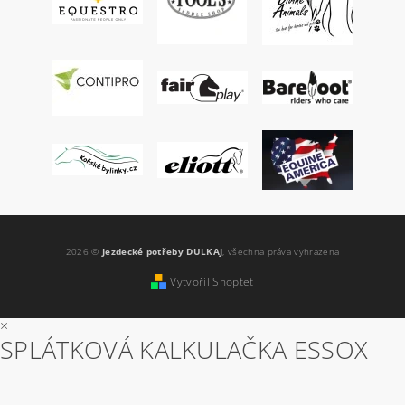
2026 ©
Jezdecké potřeby DULKAJ
, všechna práva vyhrazena
Vytvořil Shoptet
×
SPLÁTKOVÁ KALKULAČKA ESSOX