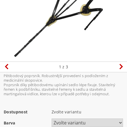
1
z 3
Pětibodový poprsník. Robustnější provedení s podložením z
medicinální skopovice.
Poprsník díky pětibodovému upínání sedlo lépe fixuje. Stavitelný
řemen k podbřišníku, stavitelné řemeny k sedlu a stavitelná
martingalová vidlice, kterou lze v případě potřeby i odejmout.
Dostupnost
Zvolte variantu
Barva