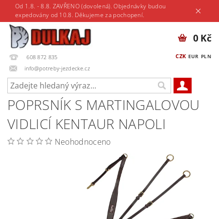
Od 1.8. - 8.8. ZAVŘENO (dovolená). Objednávky budou
expedovány od 10.8. Děkujeme za pochopení.
0 Kč
CZK
EUR
PLN
608 872 835
info@potreby-jezdecke.cz
POPRSNÍK S MARTINGALOVOU
VIDLICÍ KENTAUR NAPOLI
Neohodnoceno