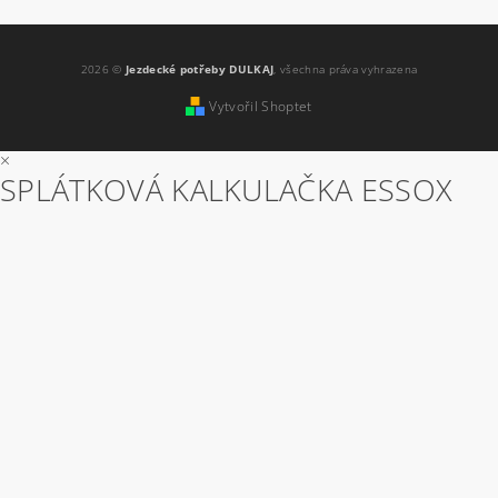
2026 ©
Jezdecké potřeby DULKAJ
, všechna práva vyhrazena
Vytvořil Shoptet
×
SPLÁTKOVÁ KALKULAČKA ESSOX