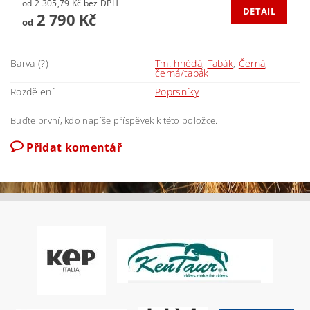
od 2 305,79 Kč bez DPH
DETAIL
2 790 Kč
od
Barva (?)
Tm. hnědá
,
Tabák
,
Černá
,
černá/tabák
Rozdělení
Poprsníky
Buďte první, kdo napíše příspěvek k této položce.
Přidat komentář