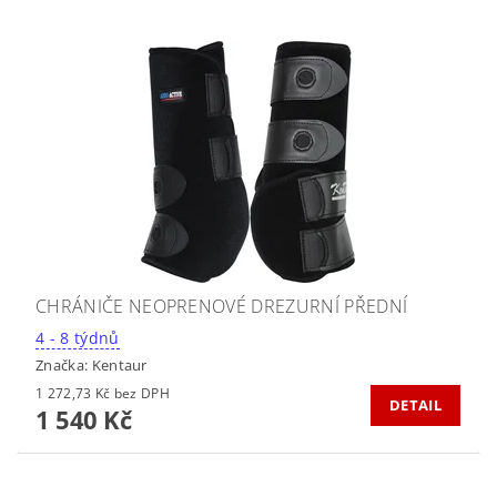
CHRÁNIČE NEOPRENOVÉ DREZURNÍ PŘEDNÍ
4 - 8 týdnů
Značka:
Kentaur
1 272,73 Kč bez DPH
DETAIL
1 540 Kč