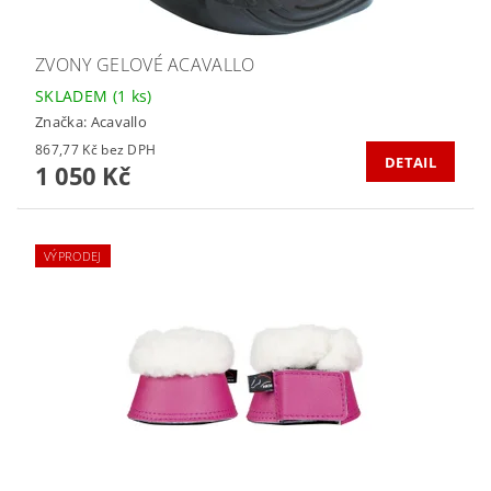
ZVONY GELOVÉ ACAVALLO
SKLADEM
(1 ks)
Značka:
Acavallo
867,77 Kč bez DPH
DETAIL
1 050 Kč
VÝPRODEJ