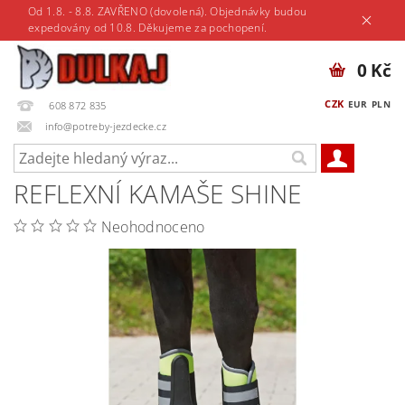
Od 1.8. - 8.8. ZAVŘENO (dovolená). Objednávky budou
expedovány od 10.8. Děkujeme za pochopení.
0 Kč
CZK
EUR
PLN
608 872 835
info@potreby-jezdecke.cz
REFLEXNÍ KAMAŠE SHINE
Neohodnoceno