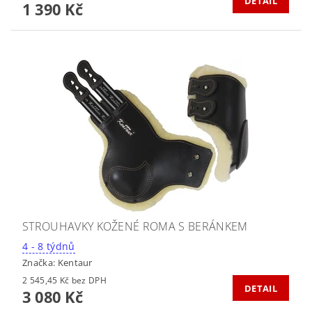
DETAIL
1 390 Kč
STROUHAVKY KOŽENÉ ROMA S BERÁNKEM
4 - 8 týdnů
Značka:
Kentaur
2 545,45 Kč bez DPH
DETAIL
3 080 Kč