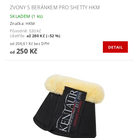
ZVONY S BERÁNKEM PRO SHETTY HKM
SKLADEM
(1 ks)
Značka:
HKM
Původně:
530 Kč
Ušetříte
:
až 280 Kč (–52 %)
od 206,61 Kč bez DPH
DETAIL
250 Kč
od