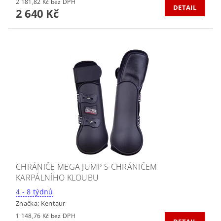
2 181,82 Kč bez DPH
DETAIL
2 640 Kč
CHRÁNIČE MEGA JUMP S CHRÁNIČEM
KARPÁLNÍHO KLOUBU
4 - 8 týdnů
Značka:
Kentaur
1 148,76 Kč bez DPH