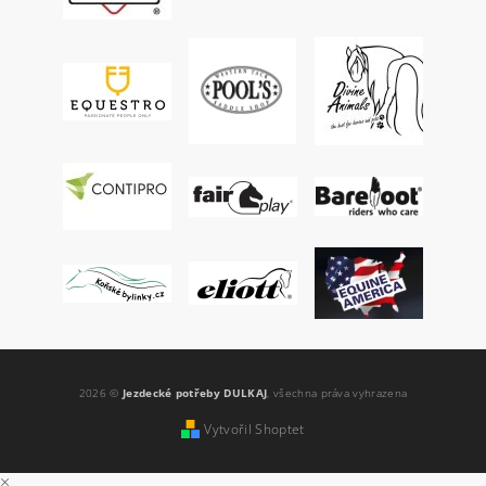
2026 ©
Jezdecké potřeby DULKAJ
, všechna práva vyhrazena
Vytvořil Shoptet
×