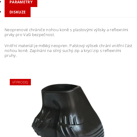
PARAMETRY
DISKUZE
Neoprenové chrániče nohou koně s plastovými výlisky a reflexními
prvky pro Vaši bezpečnost.
Vnitřní materiál je měkký neopren. Palstový výlisek chrání vnitřní část
nohou koně. Zapínání na silný suchý zip a krycí zip s reflexními
pruhy.
VÝPRODEJ