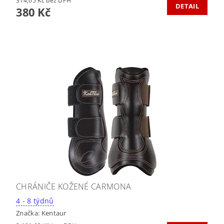
314,05 Kč bez DPH
DETAIL
380 Kč
CHRÁNIČE KOŽENÉ CARMONA
4 - 8 týdnů
Značka:
Kentaur