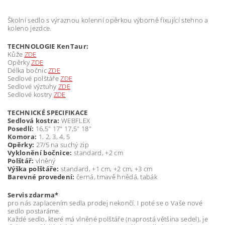
Školní sedlo s výraznou kolenní opěrkou výborně fixující stehno a
koleno jezdce.
TECHNOLOGIE
KenTaur:
Kůže
ZDE
Opěrky
ZDE
Délka bočnic
ZDE
Sedlové polštáře
ZDE
Sedlové výztuhy
ZDE
Sedlové kostry
ZDE
TECHNICKÉ SPECIFIKACE
Sedlová kostra:
WEBFLEX
Posedlí:
16,5" 17" 17,5" 18"
Komora:
1, 2, 3, 4, 5
Opěrky:
27/5 na suchý zip
Vyklonění bočnice:
standard, +2 cm
Polštář:
vlněný
Výška polštáře:
standard, +1 cm, +2 cm, +3 cm
Barevné provedení:
černá, tmavě hnědá, tabák
Servis zdarma*
pro nás zaplacením sedla prodej nekončí. I poté se o Vaše nové
sedlo postaráme.
Každé sedlo, které má vlněné polštáře (naprostá většina sedel), je