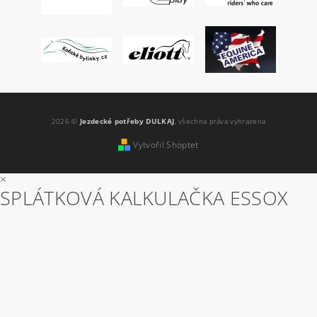
2026 ©
Jezdecké potřeby DULKAJ
, všechna práva vyhrazena
Vytvořil Shoptet
×
SPLÁTKOVÁ KALKULAČKA ESSOX