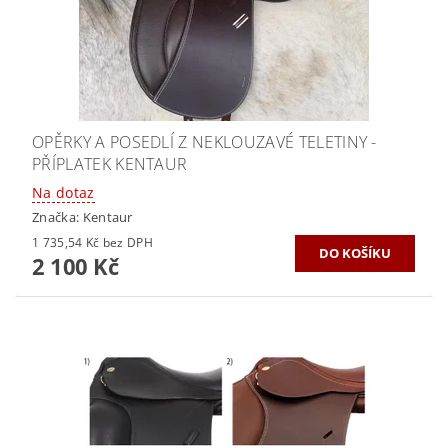
OPĚRKY A POSEDLÍ Z NEKLOUZAVÉ TELETINY -
PŘÍPLATEK KENTAUR
Na dotaz
Značka:
Kentaur
1 735,54 Kč bez DPH
2 100 Kč