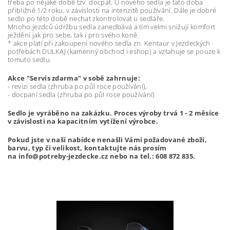
třeba po nějaké době tzv. docpat. U nového sedla je tato doba
přibližně 1/2 roku, v závislosti na intenzitě používání. Dále je dobré
sedlo po této době nechat zkontrolovat u sedláře.
Mnoho jezdců údržbu sedla zanedbává a tím velmi snižují komfort
ježdění jak pro sebe, tak i pro svého koně.
* akce platí při zakoupení nového sedla zn. Kentaur v Jezdeckých
potřebách DULKAJ (kamenný obchod i eshop) a vztahuje se pouze k
tomuto sedlu.
Akce "Servis zdarma" v sobě zahrnuje:
- revizi sedla (zhruba po půl roce používání),
- docpaní sedla (zhruba po půl roce používání)
Sedlo je vyráběno na zakázku. Proces výroby trvá 1 - 2 měsíce
v závislosti na kapacitním vytížení výrobce.
Pokud jste v naší nabídce nenašli Vámi požadované zboží,
barvu, typ či velikost, kontaktujte nás prosím
na info@potreby-jezdecke.cz nebo na tel.: 608 872 835.