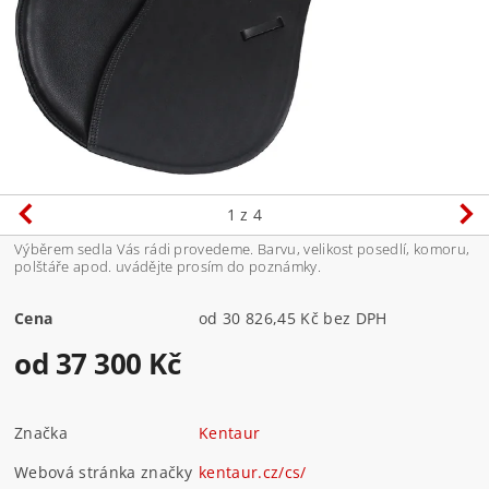
1
z 4
Výběrem sedla Vás rádi provedeme. Barvu, velikost posedlí, komoru,
polštáře apod. uvádějte prosím do poznámky.
Cena
od 30 826,45 Kč bez DPH
od 37 300 Kč
Značka
Kentaur
Webová stránka značky
kentaur.cz/cs/