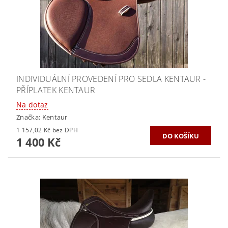
INDIVIDUÁLNÍ PROVEDENÍ PRO SEDLA KENTAUR -
PŘÍPLATEK KENTAUR
Na dotaz
Značka:
Kentaur
1 157,02 Kč bez DPH
1 400 Kč