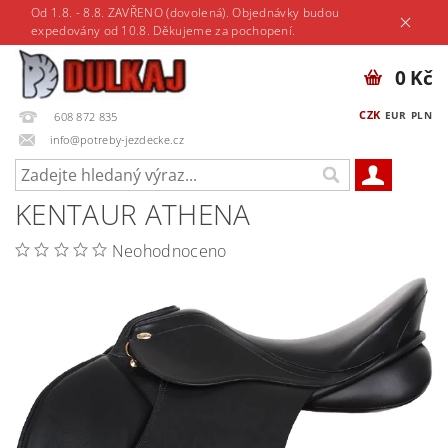
Od 1.8. - 8.8. ZAVŘENO (dovolená). Objednávky budou
expedovány od 10.8. Děkujeme za pochopení.
0 Kč
CZK
EUR
PLN
608 872 835
info@potreby-jezdecke.cz
KENTAUR ATHENA
Neohodnoceno