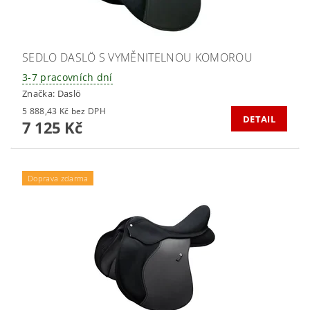
SEDLO DASLÖ S VYMĚNITELNOU KOMOROU
3-7 pracovních dní
Značka:
Daslö
5 888,43 Kč bez DPH
DETAIL
7 125 Kč
Doprava zdarma