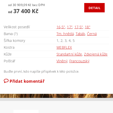
od 30 909,09 Kč bez DPH
DETAIL
37 400 Kč
od
Velikost posedlí
16,5"
,
17"
,
17,5"
,
18"
Barva (?)
Tm. hnědá
,
Tabák
,
Černá
Šířka komory
1, 2, 3, 4, 5
Kostra
WEBFLEX
Kůže
Standartní kůže
,
Zdvojená kůže
Polštář
Vlněný
,
Francouzský
Buďte první, kdo napíše příspěvek k této položce.
Přidat komentář