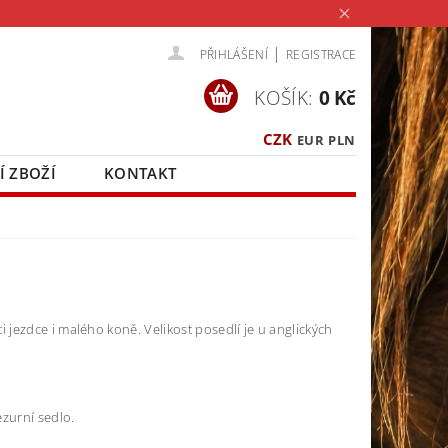
|
PŘIHLÁŠENÍ
REGISTRACE
KOŠÍK:
0 Kč
CZK
EUR
PLN
Í ZBOŽÍ
KONTAKT
jezdce i malého koně. Velikost posedlí je u anglických
ezurní sedlo.