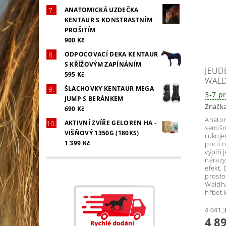
ANATOMICKÁ UZDEČKA
KENTAUR S KONSTRASTNÍM
PROŠITÍM
900 Kč
ODPOCOVACÍ DEKA KENTAUR
S KŘÍŽOVÝM ZAPÍNÁNÍM
JEUD
595 Kč
WAL
ŠLACHOVKY KENTAUR MEGA
3-7 p
JUMP S BERÁNKEM
Značk
690 Kč
Anatom
AKTIVNÍ ZVÍŘE GELOREN HA -
semiš
VIŠŇOVÝ 1350G (180KS)
rukoje
1 399 Kč
pocit 
výplň j
nárazy
efekt.
prosto
Waldha
hřbet 
4 8