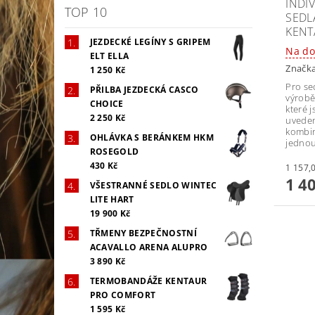
INDI
TOP 10
SEDL
KENT
JEZDECKÉ LEGÍNY S GRIPEM
Na do
ELT ELLA
Značk
1 250 Kč
Pro se
PŘILBA JEZDECKÁ CASCO
výrobě
CHOICE
které j
2 250 Kč
uveden
kombin
OHLÁVKA S BERÁNKEM HKM
jednou
ROSEGOLD
430 Kč
1 4
VŠESTRANNÉ SEDLO WINTEC
LITE HART
19 900 Kč
TŘMENY BEZPEČNOSTNÍ
ACAVALLO ARENA ALUPRO
3 890 Kč
TERMOBANDÁŽE KENTAUR
PRO COMFORT
1 595 Kč