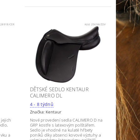
:
28918/CER
Kód:
25694/ZDV
DĚTSKÉ SEDLO KENTAUR
CALIMERO DL
4 - 8 týdnů
Značka:
Kentaur
jejich
Nové provedení sedla CALIMERO D na
dlo,
GRP kostře s latexovým polštářem.
,
Sedlo je vhodné na kulaté hřbety
ávku a
poníků díky absenci kovové výztuhy a
velmi tenkému latexovému polštáři.