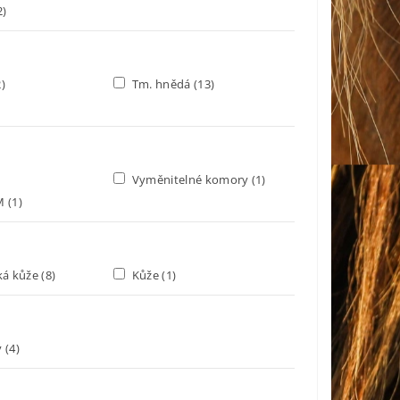
2)
2)
Tm. hnědá
(13)
Vyměnitelné komory
(1)
IM
(1)
ká kůže
(8)
Kůže
(1)
ý
(4)