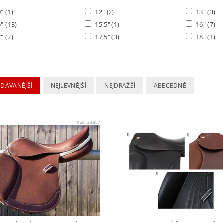
0"
(1)
12"
(2)
13"
(3)
5"
(13)
15,5"
(1)
16"
(7)
7"
(2)
17,5"
(3)
18"
(1)
ODÁVANĚJŠÍ
NEJLEVNĚJŠÍ
NEJDRAŽŠÍ
ABECEDNĚ
Kód:
23857