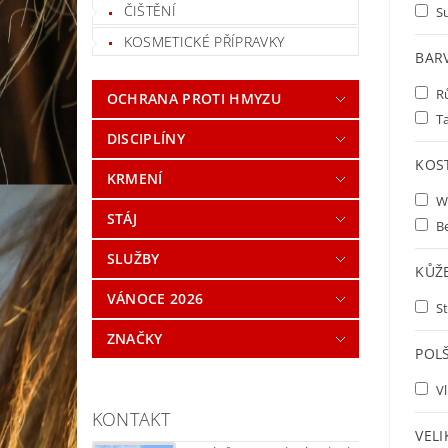
ČIŠTĚNÍ
S
KOSMETICKÉ PŘÍPRAVKY
BAR
R
OCHRANA PROTI HMYZU
T
DISCIPLÍNY
KOS
KRMENÍ
W
STÁJ
Be
SLUŽBY
KŮŽ
VÁNOCE 2026
St
ZNAČKY
POL
V
KONTAKT
VELI