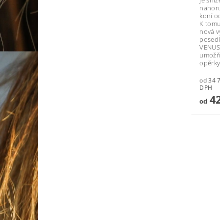
nahoru
koní o
K tomu
nová v
posedl
VENUS.
umožňu
opěrky
od 34 79
DPH
42
od