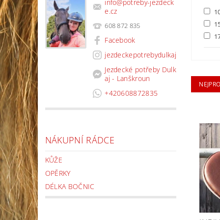
info
@
potreby-jezdeck
e.cz
1
1
608 872 835
1
Facebook
jezdeckepotrebydulkaj
Jezdecké potřeby Dulk
aj - Lanškroun
NEJPR
+420608872835
NÁKUPNÍ RÁDCE
KŮŽE
OPĚRKY
DÉLKA BOČNIC