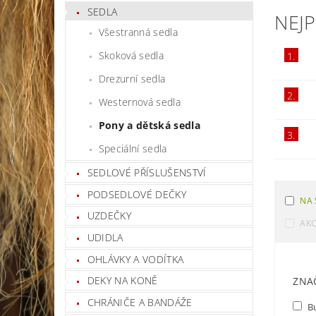
SEDLA
NEJ
Všestranná sedla
Skoková sedla
1.
Drezurní sedla
2.
Westernová sedla
Pony a dětská sedla
3.
Speciální sedla
SEDLOVÉ PŘÍSLUŠENSTVÍ
PODSEDLOVÉ DEČKY
NA 
UZDEČKY
AK
UDIDLA
OHLÁVKY A VODÍTKA
DEKY NA KONĚ
ZNA
CHRÁNIČE A BANDÁŽE
B