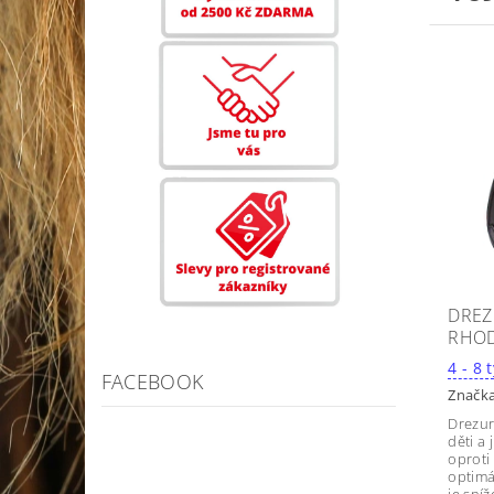
DREZ
RHOD
4
FACEBOOK
Značk
Drezur
děti a
oproti
optimá
je sní