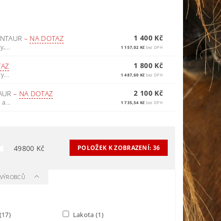
1 400 Kč
KENTAUR
–
NA DOTAZ
,...
1 157,02 Kč
bez DPH
1 800 Kč
TAZ
...
1 487,60 Kč
bez DPH
2 100 Kč
TAUR
–
NA DOTAZ
a...
1 735,54 Kč
bez DPH
49800
Kč
POLOŽEK K ZOBRAZENÍ:
36
A VÝROBCŮ
(17)
Lakota
(1)