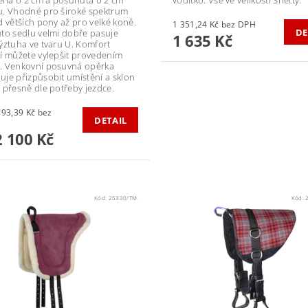
. Vhodné pro široké spektrum
d větších pony až pro velké koně.
1 351,24 Kč bez DPH
DE
to sedlu velmi dobře pasuje
1 635 Kč
ýztuha ve tvaru U. Komfort
í můžete vylepšit provedením
 Venkovní posuvná opěrka
je přizpůsobit umístění a sklon
 přesně dle potřeby jezdce.
3,39 Kč bez
DETAIL
 100 Kč
Kód:
25330/TM.
Kód: