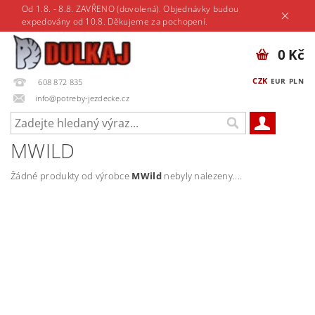
Od 1.8. - 8.8. ZAVŘENO (dovolená). Objednávky budou
expedovány od 10.8. Děkujeme za pochopení.
0 Kč
CZK
EUR
PLN
608 872 835
info@potreby-jezdecke.cz
MWILD
Žádné produkty od výrobce
MWild
nebyly nalezeny....