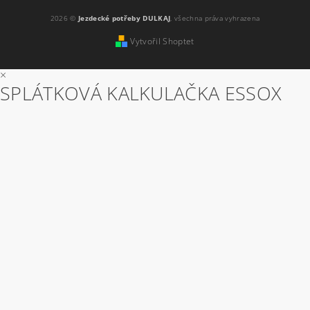
2026 ©
Jezdecké potřeby DULKAJ
, všechna práva vyhrazena
Vytvořil Shoptet
×
SPLÁTKOVÁ KALKULAČKA ESSOX