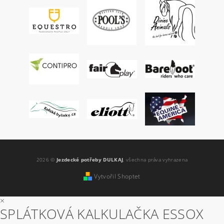
2026 ©
Jezdecké potřeby DULKAJ
, všechna práva vyhrazena
Vytvořil Shoptet
×
SPLÁTKOVÁ KALKULAČKA ESSOX