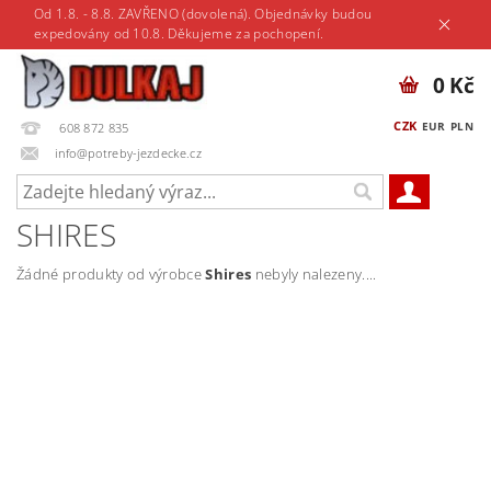
Od 1.8. - 8.8. ZAVŘENO (dovolená). Objednávky budou
expedovány od 10.8. Děkujeme za pochopení.
0 Kč
CZK
EUR
PLN
608 872 835
info@potreby-jezdecke.cz
SHIRES
Žádné produkty od výrobce
Shires
nebyly nalezeny....