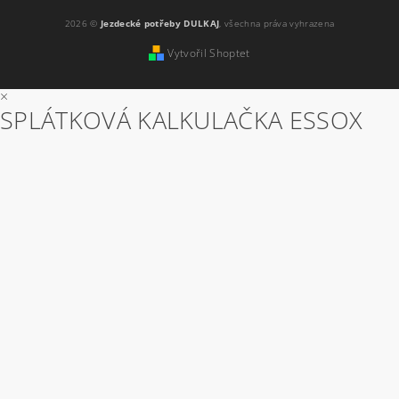
2026 ©
Jezdecké potřeby DULKAJ
, všechna práva vyhrazena
Vytvořil Shoptet
×
SPLÁTKOVÁ KALKULAČKA ESSOX