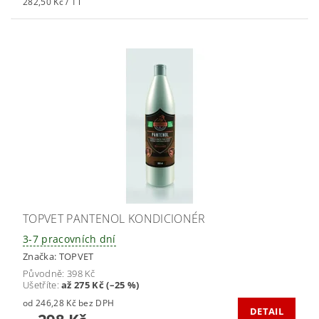
282,50 Kč / 1 l
TOPVET PANTENOL KONDICIONÉR
3-7 pracovních dní
Značka:
TOPVET
Původně:
398 Kč
Ušetříte
:
až 275 Kč (–25 %)
od 246,28 Kč bez DPH
DETAIL