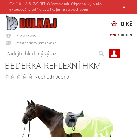
Od 1.8. - 8.8. ZAVŘENO (dovolená). Objednávky budou
expedovány od 10.8. Děkujeme za pochopení.
0 Kč
CZK
EUR
PLN
608 872 835
info@potreby-jezdecke.cz
BEDERKA REFLEXNÍ HKM
Neohodnoceno