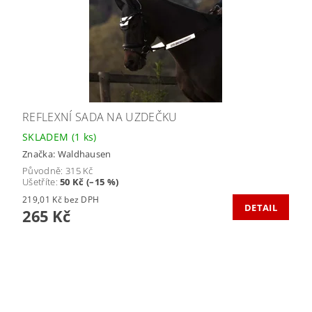
REFLEXNÍ SADA NA UZDEČKU
SKLADEM
(1 ks)
Značka:
Waldhausen
Původně:
315 Kč
Ušetříte
:
50 Kč (–15 %)
219,01 Kč bez DPH
DETAIL
265 Kč