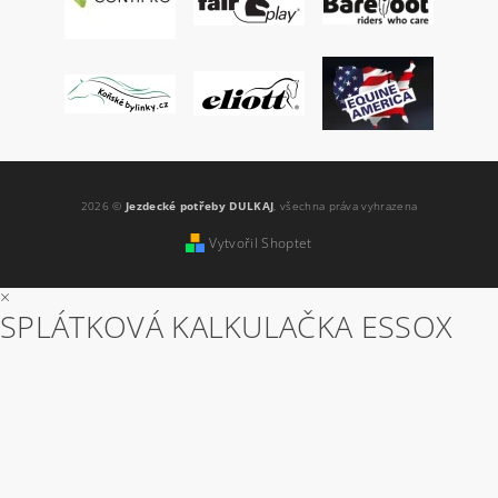
2026 ©
Jezdecké potřeby DULKAJ
, všechna práva vyhrazena
Vytvořil Shoptet
×
SPLÁTKOVÁ KALKULAČKA ESSOX