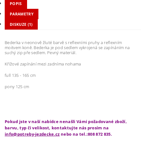
POPIS
PARAMETRY
DISKUZE (1)
Bederka v neonově žluté barvě s reflexními pruhy a reflexním
moitvem koně. Bederka je pod sedlem vykrojená se zapínáním na
suchý zip pře sedlem. Pevný materiál.
Křížové zapínání mezi zadníma nohama
full 135 - 165 cm
pony 125 cm
Pokud jste v naší nabídce nenašli Vámi požadované zboží,
barvu, typ či velikost, kontaktujte nás prosím na
info@potreby-jezdecke.cz
nebo na tel.:808 872 835.