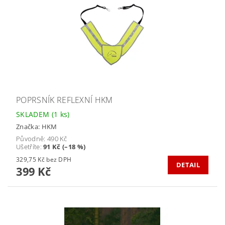
POPRSNÍK REFLEXNÍ HKM
SKLADEM
(1 ks)
Značka:
HKM
Původně:
490 Kč
Ušetříte
:
91 Kč (–18 %)
329,75 Kč bez DPH
DETAIL
399 Kč