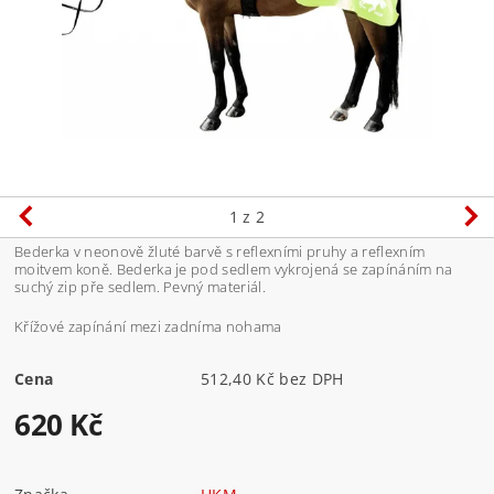
1
z 2
Bederka v neonově žluté barvě s reflexními pruhy a reflexním
moitvem koně. Bederka je pod sedlem vykrojená se zapínáním na
suchý zip pře sedlem. Pevný materiál.
Křížové zapínání mezi zadníma nohama
Cena
512,40 Kč bez DPH
620 Kč