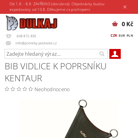
Od 1.8. - 8.8. ZAVŘENO (dovolená). Objednávky budou
expedovány od 10.8. Děkujeme za pochopení.
0 Kč
CZK
EUR
PLN
608 872 835
info@potreby-jezdecke.cz
BIB VIDLICE K POPRSNÍKU
KENTAUR
Neohodnoceno