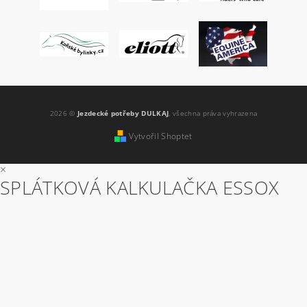
2026 ©
Jezdecké potřeby DULKAJ
, všechna práva vyhrazena
Vytvořil Shoptet
×
SPLÁTKOVÁ KALKULAČKA ESSOX