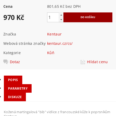
Cena
801,65 Kč
bez DPH
970 Kč
Značka
Kentaur
Webová stránka značky
kentaur.cz/cs/
Kategorie
Kůň
Dotaz
Hlídat cenu
POPIS
PARAMETRY
DISKUZE
Kožená martingalová "bib" vidlice z francouzské kůže k poprsníkům
Kentaur.