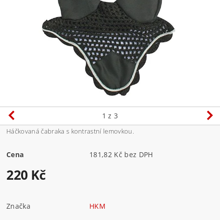
1
z 3
Háčkovaná čabraka s kontrastní lemovkou.
Cena
181,82 Kč bez DPH
220 Kč
Značka
HKM