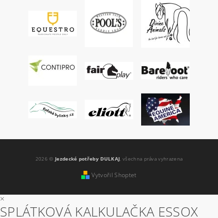
2026 ©
Jezdecké potřeby DULKAJ
, všechna práva vyhrazena
Vytvořil Shoptet
×
SPLÁTKOVÁ KALKULAČKA ESSOX