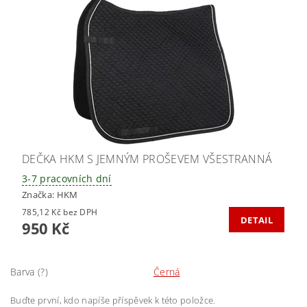
DEČKA HKM S JEMNÝM PROŠEVEM VŠESTRANNÁ
3-7 pracovních dní
Značka:
HKM
785,12 Kč bez DPH
DETAIL
950 Kč
Barva (?)
Černá
Buďte první, kdo napíše příspěvek k této položce.