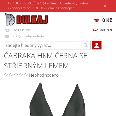
Od 1.8. - 8.8. ZAVŘENO (dovolená). Objednávky budou
expedovány od 10.8. Děkujeme za pochopení.
0 Kč
CZK
EUR
PLN
608 872 835
info@potreby-jezdecke.cz
ČABRAKA HKM ČERNÁ SE
STŘÍBRNÝM LEMEM
Neohodnoceno