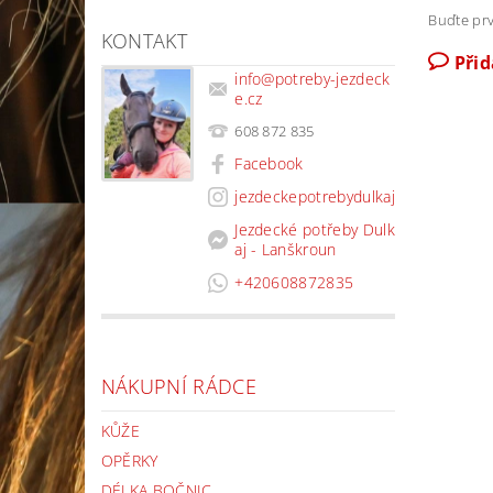
Buďte prv
KONTAKT
Při
info
@
potreby-jezdeck
e.cz
608 872 835
Facebook
jezdeckepotrebydulkaj
Jezdecké potřeby Dulk
aj - Lanškroun
+420608872835
NÁKUPNÍ RÁDCE
KŮŽE
OPĚRKY
DÉLKA BOČNIC