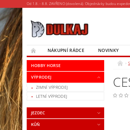
Od 1.8. - 8.8. ZAVŘENO (dovolená). Objednávky budou expedo
NÁKUPNÍ RÁDCE
NOVINKY
MOJE OBJEDNÁVKA
HOBBY HORSE
CE
VÝPRODEJ
ZIMNÍ VÝPRODEJ
LETNÍ VÝPRODEJ
JEZDEC
KŮŇ