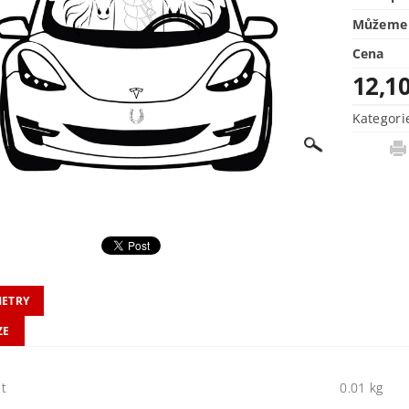
Můžeme 
Cena
12,1
Kategori
ETRY
ZE
t
0.01 kg