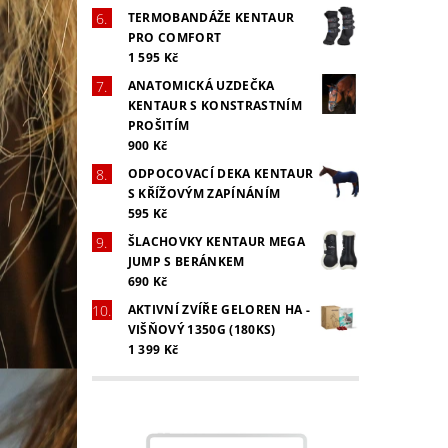
TERMOBANDÁŽE KENTAUR
PRO COMFORT
1 595 Kč
ANATOMICKÁ UZDEČKA
KENTAUR S KONSTRASTNÍM
PROŠITÍM
900 Kč
ODPOCOVACÍ DEKA KENTAUR
S KŘÍŽOVÝM ZAPÍNÁNÍM
595 Kč
ŠLACHOVKY KENTAUR MEGA
JUMP S BERÁNKEM
690 Kč
AKTIVNÍ ZVÍŘE GELOREN HA -
VIŠŇOVÝ 1350G (180KS)
1 399 Kč