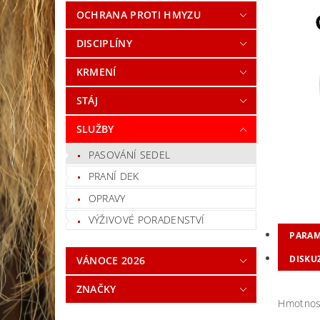
OCHRANA PROTI HMYZU
DISCIPLÍNY
KRMENÍ
STÁJ
SLUŽBY
PASOVÁNÍ SEDEL
PRANÍ DEK
OPRAVY
VÝŽIVOVÉ PORADENSTVÍ
PARAM
DISKU
VÁNOCE 2026
ZNAČKY
Hmotnos