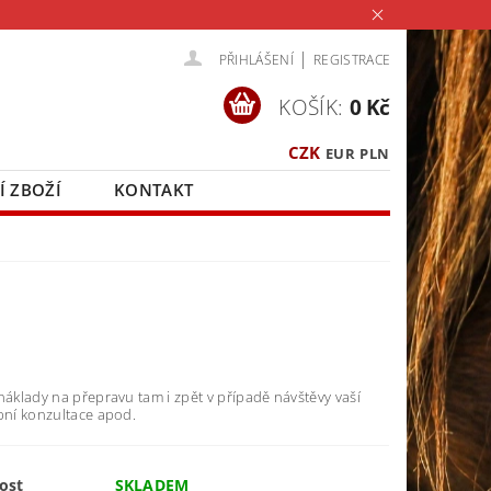
|
PŘIHLÁŠENÍ
REGISTRACE
KOŠÍK:
0 Kč
CZK
EUR
PLN
Í ZBOŽÍ
KONTAKT
náklady na přepravu tam i zpět v případě návštěvy vaší
bní konzultace apod.
ost
SKLADEM