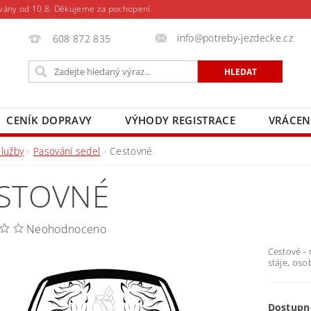
vány od 10.8. Děkujeme za pochopení.
info@potreby-jezdecke.cz
608 872 835
CENÍK DOPRAVY
VÝHODY REGISTRACE
VRÁCEN
Služby
Pasování sedel
Cestovné
STOVNÉ
Neohodnoceno
Cestové - 
stáje, oso
Dostupn