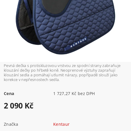
Pevná dečka s protiskluzovou vrstvou ze spodní strany zabraňuje
klouzání dečky po hřbetě koně. Neoprenové výztuhy zapraňují
klouzání sedla a pomáhají utlumit nárazy, popřípadě slouží jako
korekce v nepřesnostech sedla.
Cena
1 727,27 Kč bez DPH
2 090 Kč
Značka
Kentaur