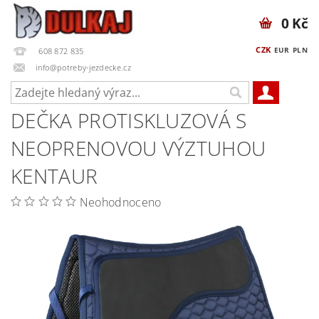
0 Kč
CZK
EUR
PLN
608 872 835
info@potreby-jezdecke.cz
DEČKA PROTISKLUZOVÁ S
NEOPRENOVOU VÝZTUHOU
KENTAUR
Neohodnoceno