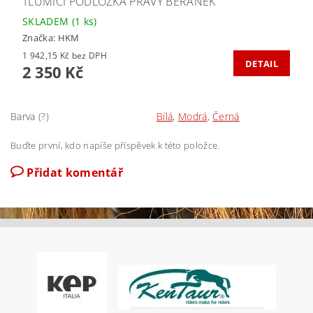
TLUMÍCÍ PODLOŽKA PRAVÝ BERÁNEK
SKLADEM
(1 ks)
Značka:
HKM
1 942,15 Kč bez DPH
DETAIL
2 350 Kč
Barva (?)
Bílá
,
Modrá
,
Černá
Buďte první, kdo napíše příspěvek k této položce.
Přidat komentář