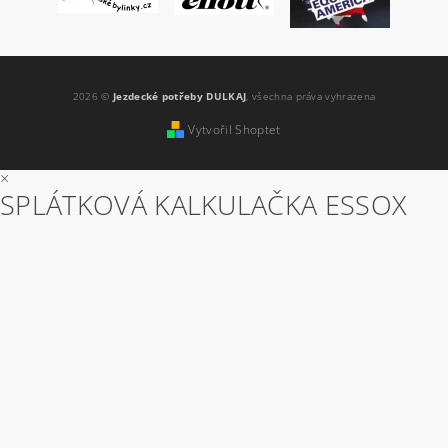
2026 ©
Jezdecké potřeby DULKAJ
, všechna práva vyhrazena
Vytvořil Shoptet
×
SPLÁTKOVÁ KALKULAČKA ESSOX