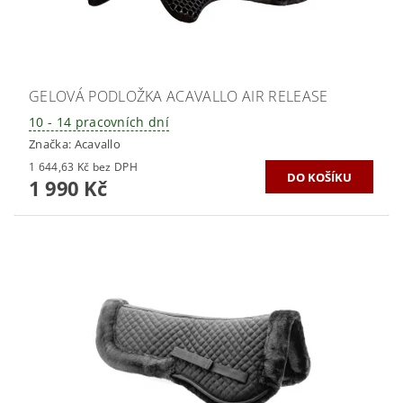
GELOVÁ PODLOŽKA ACAVALLO AIR RELEASE
10 - 14 pracovních dní
Značka:
Acavallo
1 644,63 Kč bez DPH
1 990 Kč