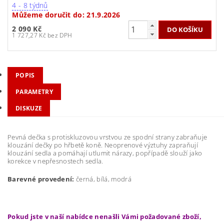
4 - 8 týdnů
Můžeme doručit do:
21.9.2026
2 090 Kč
1 727,27 Kč bez DPH
POPIS
PARAMETRY
DISKUZE
Pevná dečka s protiskluzovou vrstvou ze spodní strany zabraňuje
klouzání dečky po hřbetě koně. Neoprenové výztuhy zapraňují
klouzání sedla a pomáhají utlumit nárazy, popřípadě slouží jako
korekce v nepřesnostech sedla.
Barevné provedení:
černá, bílá, modrá
Pokud jste v naší nabídce nenašli Vámi požadované zboží,