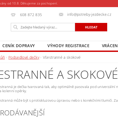
vány od 10.8. Děkujeme za pochopení.
info@potreby-jezdecke.cz
608 872 835
CENÍK DOPRAVY
VÝHODY REGISTRACE
VRÁCEN
Kůň
Podsedlové dečky
Všestranné a skokové
ESTRANNÉ A SKOKOV
stranná je dečka tvarovaná tak, aby optimálně pasovala pod univerzální ne
a kolenní opěrky.
stranná může být s protiskluzovou úpravou nebo s korekčními tlumiči. Z
PRODÁVANĚJŠÍ