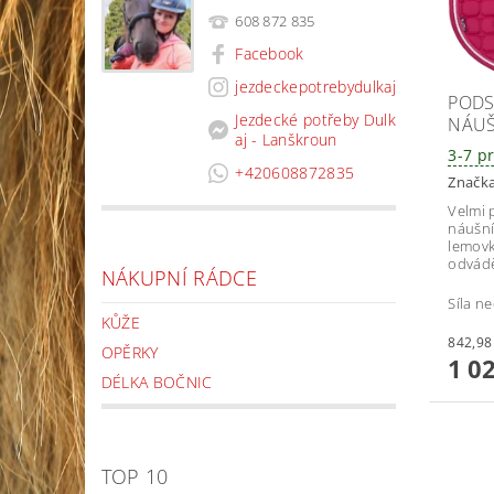
608 872 835
Facebook
jezdeckepotrebydulkaj
PODS
Jezdecké potřeby Dulk
NÁUŠ
aj - Lanškroun
3-7 p
+420608872835
Značk
Velmi 
náušní
lemovk
odvádě
NÁKUPNÍ RÁDCE
Síla ne
KŮŽE
OPĚRKY
1 0
DÉLKA BOČNIC
TOP 10