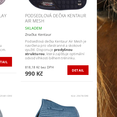
LAY
PODSEDLOVÁ DEČKA KENTAUR
AIR MESH
SKLADEM
Značka:
Kentaur
Podsedlová dečka Kentaur Air Mesh je
ou
navržena pro všestranné a skokové
 cm.
využití. Disponuje
prodyšnou
strukturou
, která zajišťuje optimální
odvod vlhkosti během tréninku.
TAIL
818,18 Kč bez DPH
DETAIL
990 Kč
:
29481/DRE
Kód:
29478/DRE