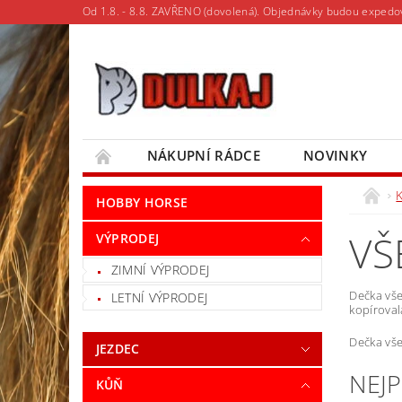
Od 1.8. - 8.8. ZAVŘENO (dovolená). Objednávky budou expedo
NÁKUPNÍ RÁDCE
NOVINKY
MOJE OBJEDNÁVKA
HOBBY HORSE
VŠ
VÝPRODEJ
ZIMNÍ VÝPRODEJ
Dečka vše
LETNÍ VÝPRODEJ
kopíroval
Dečka vše
JEZDEC
NEJ
KŮŇ