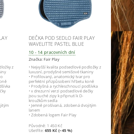
LAY
DEČKA POD SEDLO FAIR PLAY
WAVELITTE PASTEL BLUE
10 - 14 pracovních dní
Značka:
Fair Play
dložky z
• Nejvyšší kvalita podsedlové podložky z
niny
luxusní, prodyšné semišové tkaniny
ro
• Profilovaný, anatomický tvar pro
koně
perfektní přizpůsobení hřbetu koně
dšívka
• Prodyšná a rychleschnoucí podšívka
ečky
• v drezurní verzi podsedlové dečky
jsou suché zipy k připnutí k D-
kroužkům sedla
jitým
• Jemně prošívaná, zdobená dvojitým
lanem
• Zdobená logem Fair Play
Původně:
1 450 Kč
Ušetříte
:
655 Kč (–45 %)