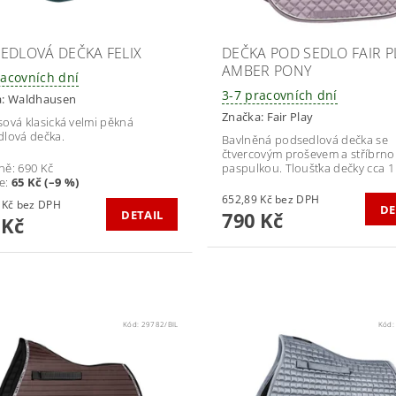
EDLOVÁ DEČKA FELIX
DEČKA POD SEDLO FAIR P
AMBER PONY
racovních dní
3-7 pracovních dní
a:
Waldhausen
Značka:
Fair Play
ová klasická velmi pěkná
lová dečka.
Bavlněná podsedlová dečka se
čtvercovým proševem a stříbrn
ně:
690 Kč
paspulkou. Tloušťka dečky cca 1
te
:
65 Kč (–9 %)
652,89 Kč bez DPH
516,53 Kč bez DPH
DE
DETAIL
790 Kč
 Kč
Kód:
29782/BIL
Kód