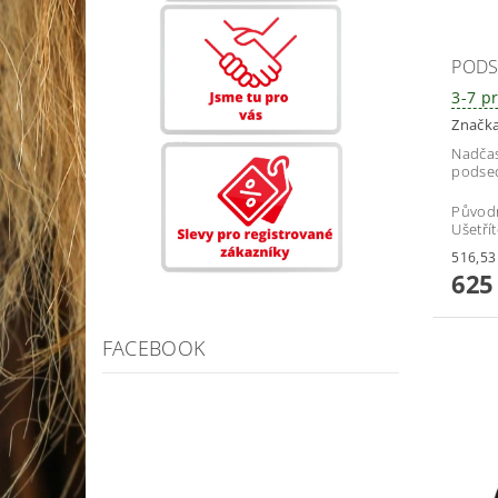
PODS
3-7 p
Značk
Nadčas
podsed
Původ
Ušetří
625
FACEBOOK