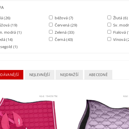
VA
lá
(26)
béžová
(7)
Žlutá
(6)
ůžová
(19)
Červená
(29)
Sv. mod
m. modrá
(1)
Zelená
(33)
Fialová
(
edá
(14)
Černá
(43)
Vínová
(
segold
(1)
ODÁVANĚJŠÍ
NEJLEVNĚJŠÍ
NEJDRAŽŠÍ
ABECEDNĚ
Kód:
19409/TM.
Kód