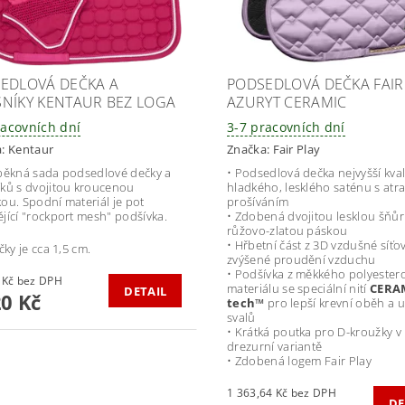
EDLOVÁ DEČKA A
PODSEDLOVÁ DEČKA FAIR
NÍKY KENTAUR BEZ LOGA
AZURYT CERAMIC
racovních dní
3-7 pracovních dní
a:
Kentaur
Značka:
Fair Play
pěkná sada podsedlové dečky a
• Podsedlová dečka nejvyšší kval
ků s dvojitou kroucenou
hladkého, lesklého saténu s atr
ou. Spodní materiál je pot
prošíváním
jící "rockport mesh" podšívka.
• Zdobená dvojitou lesklou šňů
růžovo-zlatou páskou
• Hřbetní část z 3D vzdušné síťo
čky je cca 1,5 cm.
zvýšené proudění vzduchu
• Podšívka z měkkého polyeste
842,98 Kč bez DPH
materiálu se speciální nití
CERA
DETAIL
20 Kč
tech™
pro lepší krevní oběh a 
svalů
• Krátká poutka pro D-kroužky v
drezurní variantě
• Zdobená logem Fair Play
1 363,64 Kč bez DPH
DE