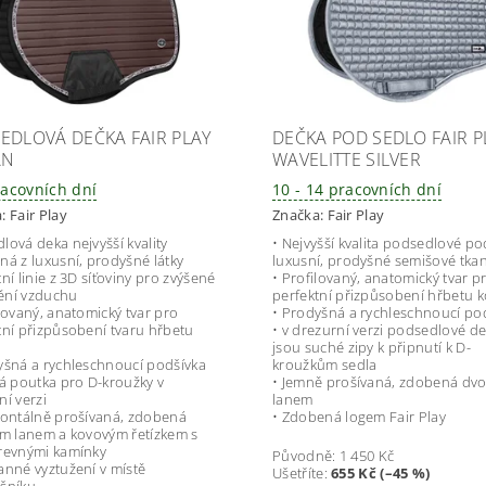
EDLOVÁ DEČKA FAIR PLAY
DEČKA POD SEDLO FAIR P
AN
WAVELITTE SILVER
racovních dní
10 - 14 pracovních dní
a:
Fair Play
Značka:
Fair Play
lová deka nejvyšší kvality
• Nejvyšší kvalita podsedlové po
ná z luxusní, prodyšné látky
luxusní, prodyšné semišové tka
ní linie z 3D síťoviny pro zvýšené
• Profilovaný, anatomický tvar p
ění vzduchu
perfektní přizpůsobení hřbetu 
ilovaný, anatomický tvar pro
• Prodyšná a rychleschnoucí po
tní přizpůsobení tvaru hřbetu
• v drezurní verzi podsedlové d
jsou suché zipy k připnutí k D-
yšná a rychleschnoucí podšívka
kroužkům sedla
ká poutka pro D-kroužky v
• Jemně prošívaná, zdobená dvo
ní verzi
lanem
zontálně prošívaná, zdobená
• Zdobená logem Fair Play
ým lanem a kovovým řetízkem s
revnými kamínky
Původně:
1 450 Kč
anné vyztužení v místě
Ušetříte
:
655 Kč (–45 %)