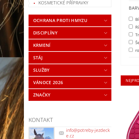
KOSMETICKÉ PŘÍPRAVKY
BAR
Bí
OCHRANA PROTI HMYZU
R
DISCIPLÍNY
T
Š
KRMENÍ
ro
STÁJ
SLUŽBY
NEJPR
VÁNOCE 2026
ZNAČKY
KONTAKT
info
@
potreby-jezdeck
e.cz