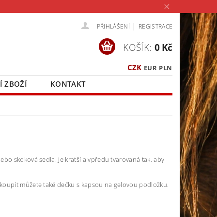
|
PŘIHLÁŠENÍ
REGISTRACE
KOŠÍK:
0 Kč
CZK
EUR
PLN
Í ZBOŽÍ
KONTAKT
É
bo skoková sedla. Je kratší a vpředu tvarovaná tak, aby
akoupit můžete také dečku s kapsou na gelovou podložku.