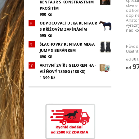
speciá
KENTAUR S KONSTRASTNÍM
skvěle
PROŠITÍM
od kon
900 Kč
dopln
Anatom
ODPOCOVACÍ DEKA KENTAUR
výrazn
S KŘÍŽOVÝM ZAPÍNÁNÍM
nad ko
595 Kč
ŠLACHOVKY KENTAUR MEGA
Původ
JUMP S BERÁNKEM
Ušetří
690 Kč
97
AKTIVNÍ ZVÍŘE GELOREN HA -
od
VIŠŇOVÝ 1350G (180KS)
1 399 Kč