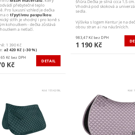
lního
MESH materiálu
, který
šňůra.Dečka je silná ccca 1,5 cm.
 odvádí přebytečné teplo
Vhodná pod skoková a univerzá
ě. Pro luxusní vzhled je dečka
sedla.
ěna o
třpytivou paspulkou
.
ický střih je vhodný i pro koně s
Výšivka s logem Kentur je na deč
ým kohoutkem - dečka zůstává
obou stran a i na náušnících.
houtkem a netlačí.
983,47 Kč bez DPH
DE
1 190 Kč
ně:
1 390 Kč
te
:
až 420 Kč (–30 %)
od 801,65 Kč bez DPH
DETAIL
0 Kč
Kód:
15542/BIL
Kód: