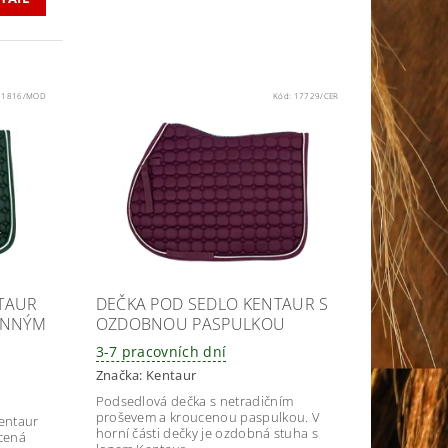
21816/MOD
Kód:
17729/CER
TAUR
DEČKA POD SEDLO KENTAUR S
ANNÝM
OZDOBNOU PASPULKOU
3-7 pracovních dní
Značka:
Kentaur
Podsedlová dečka s netradičním
proševem a kroucenou paspulkou. V
entaur
horní části dečky je ozdobná stuha s
ucená