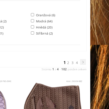
Oranžová
(6)
rá
(2)
Modrá
(64)
12)
Hnědá
(20)
21)
Stříbrná
(2)
1
2
3
4
1
4
102
Stránka
z
-
položek celkem
:
29785/DRE
Kód:
29309/BEZ