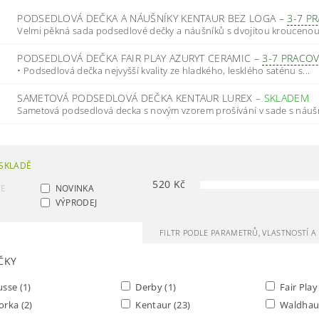
PODSEDLOVÁ DEČKA A NÁUŠNÍKY KENTAUR BEZ LOGA
–
3-7 P
Velmi pěkná sada podsedlové dečky a náušníků s dvojitou kroucenou.
PODSEDLOVÁ DEČKA FAIR PLAY AZURYT CERAMIC
–
3-7 PRACO
• Podsedlová dečka nejvyšší kvality ze hladkého, lesklého saténu s...
SAMETOVÁ PODSEDLOVÁ DEČKA KENTAUR LUREX
–
SKLADEM
Sametová podsedlová decka s novým vzorem prošívání v sade s náušní
SKLADĚ
520
Kč
CE
NOVINKA
VÝPRODEJ
FILTR PODLE PARAMETRŮ, VLASTNOSTÍ 
ČKY
usse
(1)
Derby
(1)
Fair Pla
orka
(2)
Kentaur
(23)
Waldha