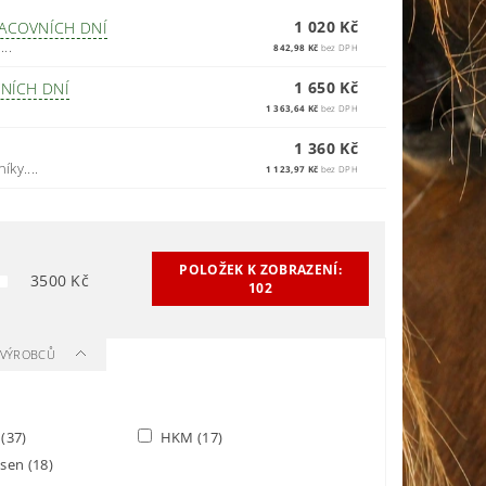
1 020 Kč
RACOVNÍCH DNÍ
..
842,98 Kč
bez DPH
1 650 Kč
VNÍCH DNÍ
1 363,64 Kč
bez DPH
1 360 Kč
ky....
1 123,97 Kč
bez DPH
POLOŽEK K ZOBRAZENÍ:
3500
Kč
102
A VÝROBCŮ
y
(37)
HKM
(17)
usen
(18)