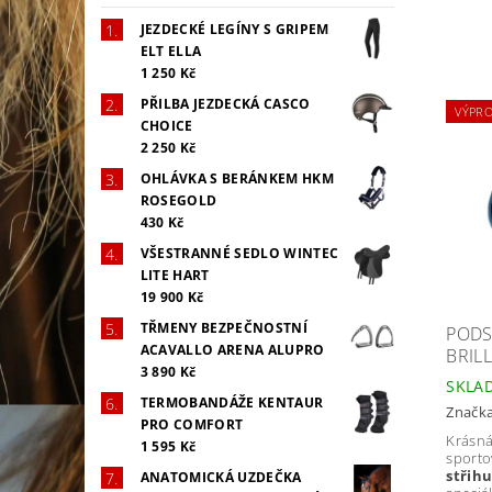
JEZDECKÉ LEGÍNY S GRIPEM
ELT ELLA
1 250 Kč
PŘILBA JEZDECKÁ CASCO
VÝPRO
CHOICE
2 250 Kč
OHLÁVKA S BERÁNKEM HKM
ROSEGOLD
430 Kč
VŠESTRANNÉ SEDLO WINTEC
LITE HART
19 900 Kč
TŘMENY BEZPEČNOSTNÍ
PODS
ACAVALLO ARENA ALUPRO
BRIL
3 890 Kč
SKLA
TERMOBANDÁŽE KENTAUR
Značk
PRO COMFORT
Krásná
1 595 Kč
sporto
střihu
ANATOMICKÁ UZDEČKA