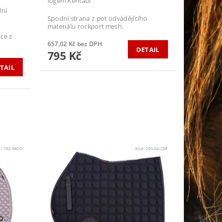
logem Kentaur.
lní
Spodní strana z pot odvádějícího
materiálu rockport mesh.
ce z
657,02 Kč bez DPH
DETAIL
795 Kč
TAIL
11790/MOD
Kód:
29944/CER