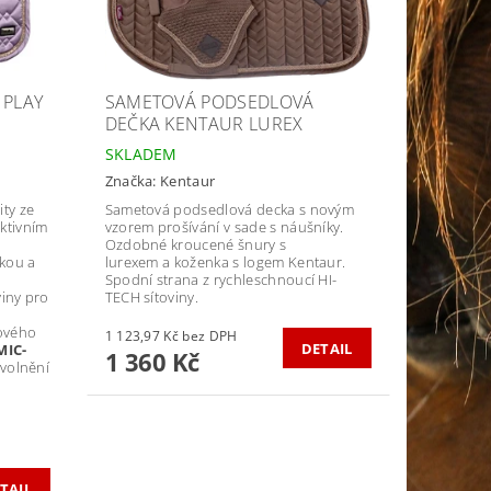
 PLAY
SAMETOVÁ PODSEDLOVÁ
DEČKA KENTAUR LUREX
SKLADEM
Značka:
Kentaur
ity ze
Sametová podsedlová decka s novým
aktivním
vzorem prošívání v sade s náušníky.
Ozdobné kroucené šnury s
rkou a
lurexem a koženka s logem Kentaur.
Spodní strana z rychleschnoucí HI-
viny pro
TECH sítoviny.
rového
1 123,97 Kč bez DPH
DETAIL
MIC-
1 360 Kč
uvolnění
TAIL