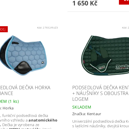
1 650 Kč
Kód:
27932/RUZ3
Kód:
DEJ
EDLOVÁ DEČKA HORKA
PODSEDLOVÁ DEČKA KEN
LIANCE
+ NÁUŠNÍKY S OBOUSTR
LOGEM
DEM
(1 ks)
SKLADEM
a:
Horka
Značka:
Kentaur
, funkční podsedlová dečka
vního vzhledu a
anatomického
Univerzální podsedlová dečka K
.
Dečka je vyrobena ze
s ladícími náušníky, dvojitá kro