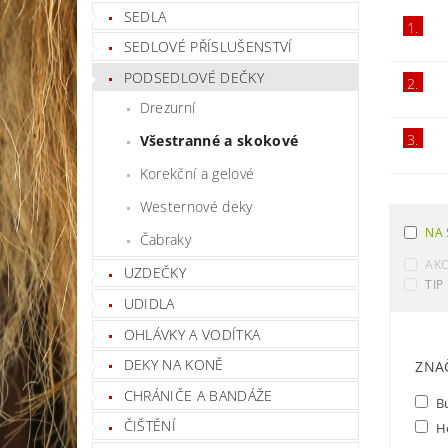
SEDLA
1.
SEDLOVÉ PŘÍSLUŠENSTVÍ
PODSEDLOVÉ DEČKY
2.
Drezurní
3.
Všestranné a skokové
Korekční a gelové
Westernové deky
NA 
Čabraky
AK
UZDEČKY
TIP
UDIDLA
OHLÁVKY A VODÍTKA
DEKY NA KONĚ
ZNA
CHRÁNIČE A BANDÁŽE
B
ČIŠTĚNÍ
H