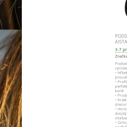
PODS
AIST
3-7 p
Značk
Podsed
vyrobe
• Hřbet
proud
• Prof
perfek
koně
• Prod
• Krát
drezur
• Hori
dvojit
víceba
• Ochr