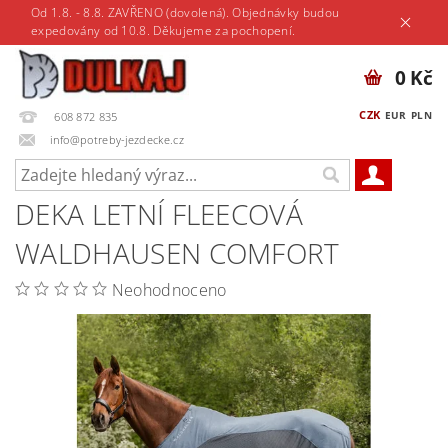
Od 1.8. - 8.8. ZAVŘENO (dovolená). Objednávky budou
expedovány od 10.8. Děkujeme za pochopení.
0 Kč
CZK
EUR
PLN
608 872 835
info@potreby-jezdecke.cz
DEKA LETNÍ FLEECOVÁ
WALDHAUSEN COMFORT
Neohodnoceno