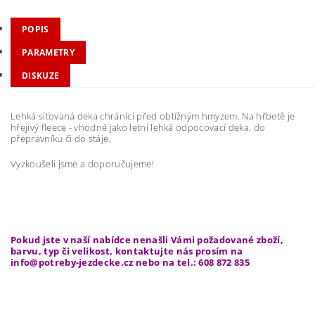
POPIS
PARAMETRY
DISKUZE
Lehká síťovaná deka chránící před obtížným hmyzem. Na hřbetě je
hřejivý fleece - vhodné jako letní lehká odpocovací deka, do
přepravníku či do stáje.
Vyzkoušeli jsme a doporučujeme!
Pokud jste v naší nabídce nenašli Vámi požadované zboží,
barvu, typ či velikost, kontaktujte nás prosím na
info@potreby-jezdecke.cz nebo na tel.: 608 872 835