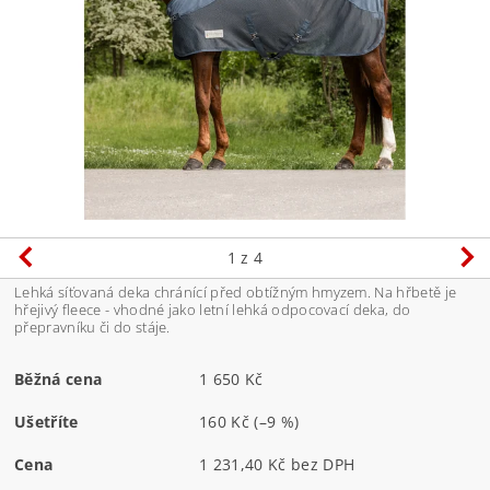
1
z 4
Lehká síťovaná deka chránící před obtížným hmyzem. Na hřbetě je
hřejivý fleece - vhodné jako letní lehká odpocovací deka, do
přepravníku či do stáje.
Běžná cena
1 650 Kč
Ušetříte
160 Kč
(–9 %)
Cena
1 231,40 Kč bez DPH