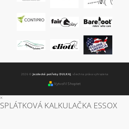
2026 ©
Jezdecké potřeby DULKAJ
, všechna práva vyhrazena
Vytvořil Shoptet
×
SPLÁTKOVÁ KALKULAČKA ESSOX