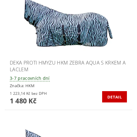
DEKA PROTI HMYZU HKM ZEBRA AQUA S KRKEM A
LACLEM
3-7 pracovních dní
Značka:
HKM
1 223,14 Kč bez DPH
DETAIL
1 480 Kč