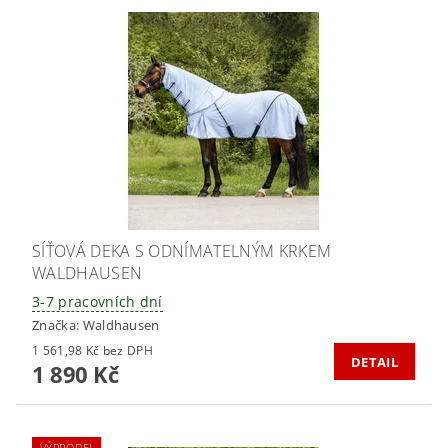
SÍŤOVÁ DEKA S ODNÍMATELNÝM KRKEM
WALDHAUSEN
3-7 pracovních dní
Značka:
Waldhausen
1 561,98 Kč bez DPH
DETAIL
1 890 Kč
VÝPRODEJ