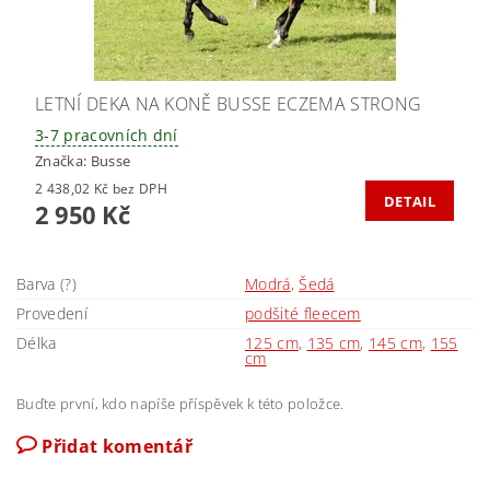
LETNÍ DEKA NA KONĚ BUSSE ECZEMA STRONG
3-7 pracovních dní
Značka:
Busse
2 438,02 Kč bez DPH
DETAIL
2 950 Kč
Barva (?)
Modrá
,
Šedá
Provedení
podšité fleecem
Délka
125 cm
,
135 cm
,
145 cm
,
155
cm
Buďte první, kdo napíše příspěvek k této položce.
Přidat komentář