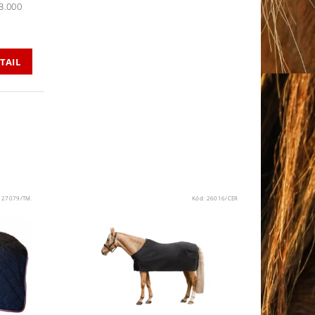
3.000
TAIL
:
27079/TM.
Kód:
26016/CER