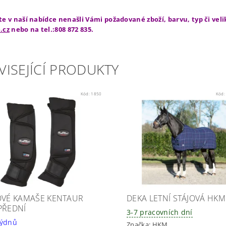
te v naší nabídce nenašli Vámi požadované zboží, barvu, typ či vel
.cz
nebo na tel.:808 872 835.
VISEJÍCÍ PRODUKTY
Kód:
1850
Kód
OVÉ KAMAŠE KENTAUR
DEKA LETNÍ STÁJOVÁ HKM
PŘEDNÍ
3-7 pracovních dní
 - 8 týdnů
Značka:
HKM