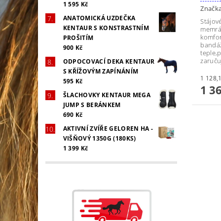
1 595 Kč
Značk
ANATOMICKÁ UZDEČKA
Stájov
KENTAUR S KONSTRASTNÍM
memrán
komfor
PROŠITÍM
bandáž
900 Kč
teple,
zaruču
ODPOCOVACÍ DEKA KENTAUR
S KŘÍŽOVÝM ZAPÍNÁNÍM
595 Kč
1 3
ŠLACHOVKY KENTAUR MEGA
JUMP S BERÁNKEM
690 Kč
AKTIVNÍ ZVÍŘE GELOREN HA -
VIŠŇOVÝ 1350G (180KS)
1 399 Kč