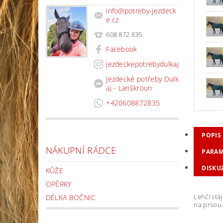
info
@
potreby-jezdeck
e.cz
608 872 835
Facebook
jezdeckepotrebydulkaj
Jezdecké potřeby Dulk
aj - Lanškroun
+420608872835
POPIS
NÁKUPNÍ RÁDCE
PARAM
DISKU
KŮŽE
OPĚRKY
Lehčí stá
DÉLKA BOČNIC
na prsou