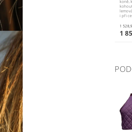
koně, k
kohout
lemová
i při 
1 8
POD