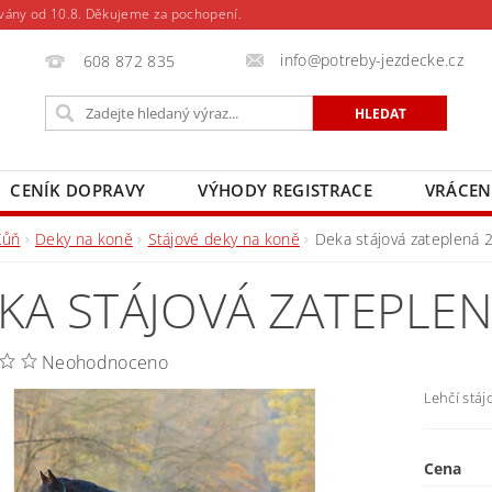
vány od 10.8. Děkujeme za pochopení.
info@potreby-jezdecke.cz
608 872 835
CENÍK DOPRAVY
VÝHODY REGISTRACE
VRÁCEN
Kůň
Deky na koně
Stájové deky na koně
Deka stájová zateplená 
KA STÁJOVÁ ZATEPLEN
Neohodnoceno
Lehčí stáj
Cena