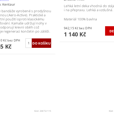
a:
Kentaur
Lehká letní deka vhodná do stá
i na přepravu. Lehká a vzdušná.
é bandáže vyrobené s prodyšnou
ou (Aero-Active). Praktické a
tní použití oproti klasickému
Materiál 100% bavlna
ování. Kamaše udržují nohy v
podporují krevní oběh což
942,15 Kč bez DPH
DE
je regeneraci končetin po zátěži.
1 140 Kč
1 128,10 Kč bez DPH
65 Kč
Kód:
26872/115
Kód