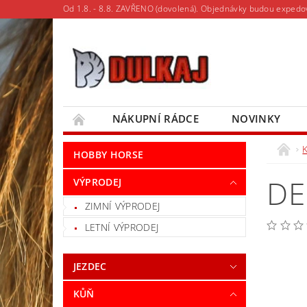
Od 1.8. - 8.8. ZAVŘENO (dovolená). Objednávky budou expedo
NÁKUPNÍ RÁDCE
NOVINKY
MOJE OBJEDNÁVKA
HOBBY HORSE
DE
VÝPRODEJ
ZIMNÍ VÝPRODEJ
LETNÍ VÝPRODEJ
JEZDEC
KŮŇ