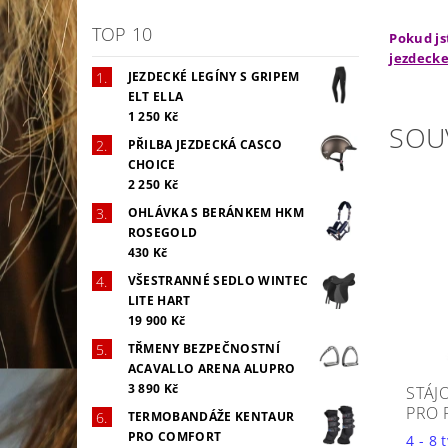
TOP 10
Pokud js
jezdecke
JEZDECKÉ LEGÍNY S GRIPEM
ELT ELLA
1 250 Kč
SOU
PŘILBA JEZDECKÁ CASCO
CHOICE
2 250 Kč
OHLÁVKA S BERÁNKEM HKM
ROSEGOLD
430 Kč
VŠESTRANNÉ SEDLO WINTEC
LITE HART
19 900 Kč
TŘMENY BEZPEČNOSTNÍ
ACAVALLO ARENA ALUPRO
3 890 Kč
STÁJ
PRO 
TERMOBANDÁŽE KENTAUR
PRO COMFORT
4