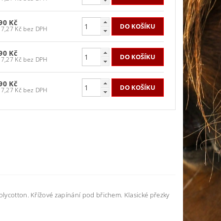
90 Kč
1 727,27 Kč bez DPH
90 Kč
1 727,27 Kč bez DPH
90 Kč
1 727,27 Kč bez DPH
olycotton. Křížové zapínání pod břichem. Klasické přezky