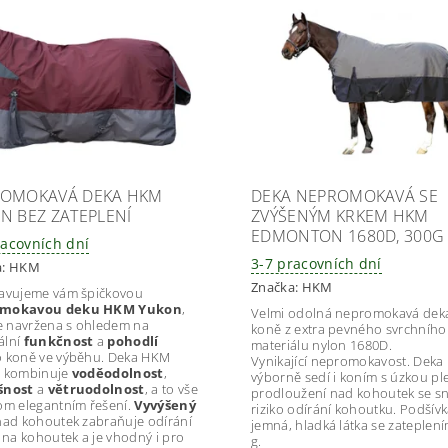
OMOKAVÁ DEKA HKM
DEKA NEPROMOKAVÁ SE
N BEZ ZATEPLENÍ
ZVÝŠENÝM KRKEM HKM
EDMONTON 1680D, 300G
racovních dní
3-7 pracovních dní
a:
HKM
Značka:
HKM
avujeme vám špičkovou
mokavou deku HKM Yukon
,
Velmi odolná nepromokavá dek
je navržena s ohledem na
koně z extra pevného svrchního
ální
funkčnost
a
pohodlí
materiálu nylon 1680D.
 koně ve výběhu. Deka HKM
Vynikající nepromokavost. Deka
 kombinuje
voděodolnost
,
výborně sedí i koním s úzkou ple
šnost
a
větruodolnost
, a to vše
prodloužení nad kohoutek se sn
om elegantním řešení.
Vyvýšený
riziko odírání kohoutku. Podšív
ad kohoutek zabraňuje odírání
jemná, hladká látka se zateplen
u na kohoutek a je vhodný i pro
g.