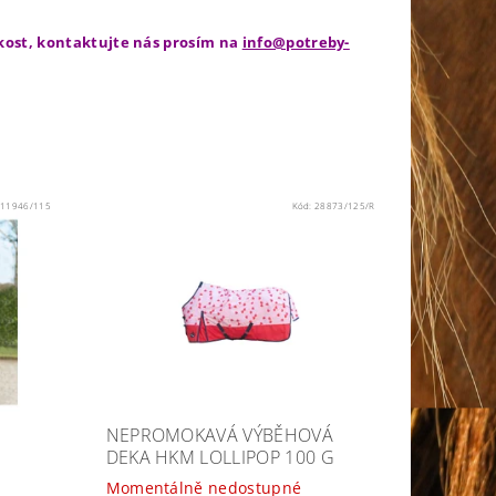
ikost, kontaktujte nás prosím na
info@potreby-
:
11946/115
Kód:
28873/125/R
NEPROMOKAVÁ VÝBĚHOVÁ
DEKA HKM LOLLIPOP 100 G
Momentálně nedostupné