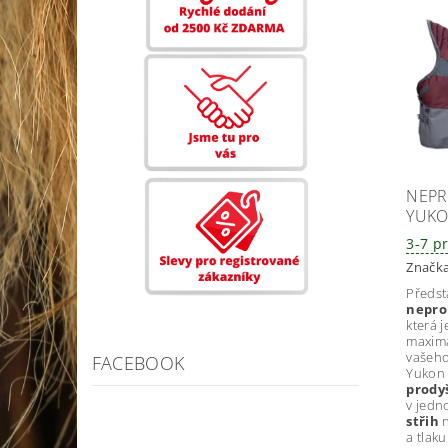
NEPR
YUKO
3-7 p
Značk
Předst
nepro
která 
maxim
vašeho
FACEBOOK
Yukon
prody
v jedn
střih
n
a tlak