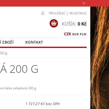
|
PŘIHLÁŠENÍ
REGISTRACE
KOŠÍK:
0 Kč
CZK
EUR
PLN
Í ZBOŽÍ
KONTAKT
200 g
Á 200 G
ová deka zateplená 200 g.
1 727,27 Kč bez DPH