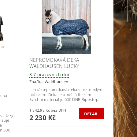
NEPROMOKAVÁ DEKA
WALDHAUSEN LUCKY
3-7 pracovních dní
Značka:
Waldhausen
Lehká nepromokavá deka s rozromilým
potiskem. Deka je podšitá fleecem.
a na
Svrchní materiál je 600 DNR Ripostop.
1 842,98 Kč bez DPH
DETAIL
cí. Díky
2 230 Kč
ižuje
ka
ím 300