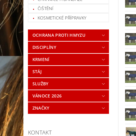
ČIŠTĚNÍ
KOSMETICKÉ PŘÍPRAVKY
OCHRANA PROTI HMYZU
DISCIPLÍNY
KRMENÍ
STÁJ
SLUŽBY
VÁNOCE 2026
ZNAČKY
KONTAKT