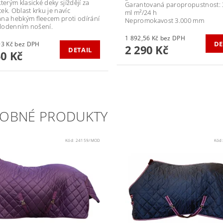
terým klasické deky sjíždějí za
Garantovaná paropropustnost: 
ek. Oblast krku je navíc
ml m²/24 h
na hebkým fleecem proti odírání
Nepromokavost 3.000 mm
celodenním nošení.
1 892,56 Kč bez DPH
DE
1 528,93 Kč bez DPH
2 290 Kč
DETAIL
50 Kč
OBNÉ PRODUKTY
Kód:
24159/MOD
Kód