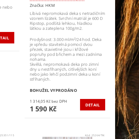
Značka:
HKM
je nebo
Líbivá nepromokavá deka s netradičním
vzorem lízátek. Svrchní matriál je 600 D
Ripstop, podšitá lehkou, hladkou
látkou a zateplena 100g/m2.
TAIL
Prodyšnost: 3.000 ml/m²/24 hod. Deka
je vpředu stavitelná pomocí dvou
přezek, stavietlné jsou i křížové
popruhy pod břichem a mezi zadníma
nohama.
Skvělá, nepromokavá deka pro zimní
dny u nestříhaných, citlivějších koní
nebo jako lehčí podzimní deka u koní
stříhaných.
BOHUŽEL VYPRODÁNO
1 314,05 Kč bez DPH
DETAIL
1 590 Kč
:
25351/115
Kód:
25264/TM.