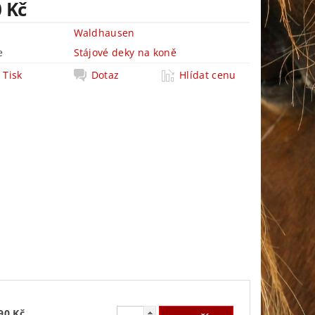
0 Kč
Waldhausen
e
Stájové deky na koně
Tisk
Dotaz
Hlídat cenu
90 Kč