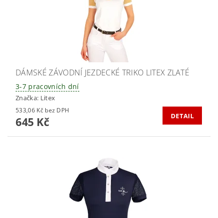
DÁMSKÉ ZÁVODNÍ JEZDECKÉ TRIKO LITEX ZLATÉ
3-7 pracovních dní
Značka:
Litex
533,06 Kč bez DPH
DETAIL
645 Kč