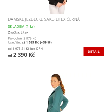
DÁMSKÉ JEZDECKÉ SAKO LITEX ČERNÁ
SKLADEM
(1 ks)
Značka:
Litex
Původně:
3 975 Kč
Ušetříte
:
až 1 585 Kč (–39 %)
od 1 975,21 Kč bez DPH
DETAIL
2 390 Kč
od