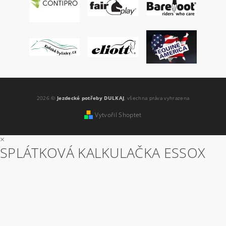
2026 ©
Jezdecké potřeby DULKAJ
, všechna práva vyhrazena
Vytvořil Shoptet
×
SPLÁTKOVÁ KALKULAČKA ESSOX