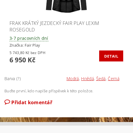
FRAK KRÁTKÝ JEZDECKÝ FAIR PLAY LEXIM
ROSEGOLD
3-7 pracovních dní
Značka:
Fair Play
5 743,80 Kč bez DPH
DETAIL
6 950 Kč
Barva (?)
Modrá
,
Hnědá
,
Šedá
,
Černá
Buďte první, kdo napíše příspěvek k této položce.
Přidat komentář