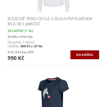
JEZDECKÉ TRIKO CECILE S DLOUHÝM RUKÁVEM
BÍLÁ 38 II JAKKOST
SKLADEM
(1 ks)
Značka:
Inter Api
Původně:
1 590 Kč
Ušetříte
:
600 Kč (–37 %)
818,18 Kč bez DPH
990 Kč