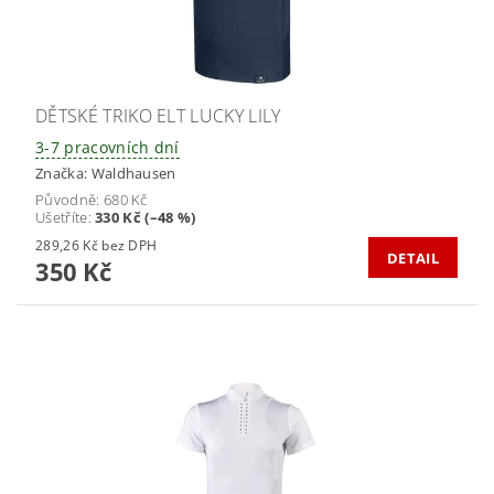
DĚTSKÉ TRIKO ELT LUCKY LILY
3-7 pracovních dní
Značka:
Waldhausen
Původně:
680 Kč
Ušetříte
:
330 Kč (–48 %)
289,26 Kč bez DPH
DETAIL
350 Kč