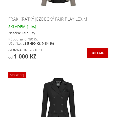
FRAK KRÁTKÝ JEZDECKÝ FAIR PLAY LEXIM
SKLADEM
(1 ks)
Značka:
Fair Play
Původně:
6 490 Kč
Ušetříte
:
až 5 490 Kč (–84 %)
od 826,45 Kč bez DPH
DETAIL
1 000 Kč
od
VÝPRODEJ