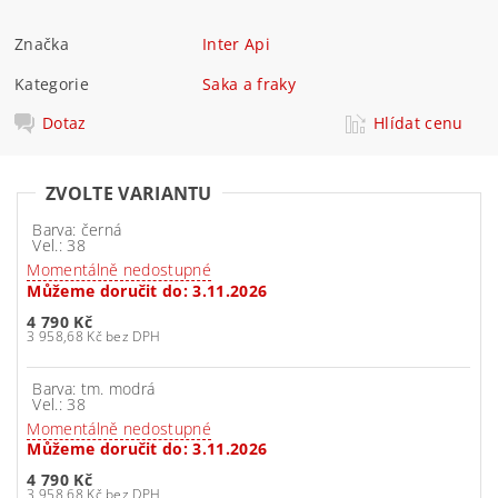
Značka
Inter Api
Kategorie
Saka a fraky
Dotaz
Hlídat cenu
ZVOLTE VARIANTU
Barva: černá
Vel.: 38
Momentálně nedostupné
Můžeme doručit do:
3.11.2026
4 790 Kč
3 958,68 Kč bez DPH
Barva: tm. modrá
Vel.: 38
Momentálně nedostupné
Můžeme doručit do:
3.11.2026
4 790 Kč
3 958,68 Kč bez DPH