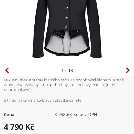
1
z 13
Luxusní drezurní frak krátkého střihu s ozdobnými klopami a mašlí
vzadu. Vypasovaný střih, pohodlný softshellový mateiál (není
nepromokavé).
S tímto frakem na kolbištích zkrátka oslníte.
Cena
3 958,68 Kč bez DPH
4 790 Kč