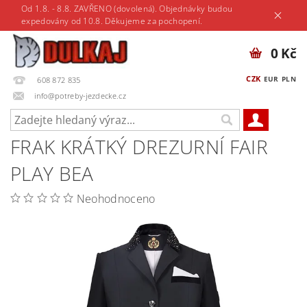
Od 1.8. - 8.8. ZAVŘENO (dovolená). Objednávky budou
expedovány od 10.8. Děkujeme za pochopení.
0 Kč
CZK
EUR
PLN
608 872 835
info@potreby-jezdecke.cz
FRAK KRÁTKÝ DREZURNÍ FAIR
PLAY BEA
Neohodnoceno