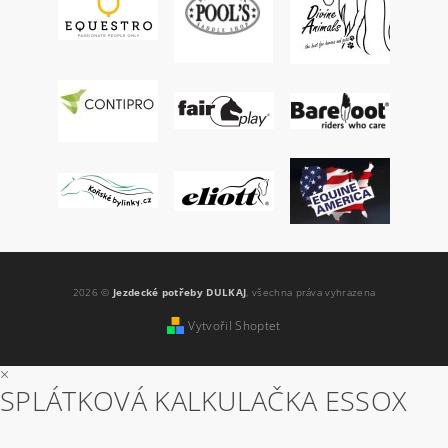
2026 ©
Jezdecké potřeby DULKAJ
, všechna práva vyhrazena
Vytvořil Shoptet
×
SPLÁTKOVÁ KALKULAČKA ESSOX