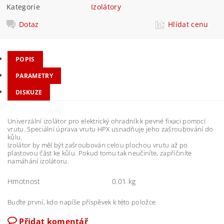
Kategorie
Izolátory
Dotaz
Hlídat cenu
POPIS
PARAMETRY
DISKUZE
Univerzální izolátor pro elektrický ohradník k pevné fixaci pomocí
vrutu. Speciální úprava vrutu HPX usnadňuje jeho zašroubování do
kůlu.
Izolátor by měl být zašroubován celou plochou vrutu až po
plastovou část ke kůlu. Pokud tomu tak neučiníte, zapříčiníte
namáhání izolátoru.
Hmotnost
0.01 kg
Buďte první, kdo napíše příspěvek k této položce.
Přidat komentář