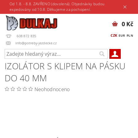
Od 1.8. - 8.8. ZAVŘENO (dovolená). Objednávky budou
expedovány od 10.8. Děkujeme za pochopení.
0 Kč
CZK
EUR
PLN
608 872 835
info@potreby-jezdecke.cz
IZOLÁTOR S KLIPEM NA PÁSKU
DO 40 MM
Neohodnoceno