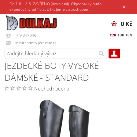
Od 1.8. - 8.8. ZAVŘENO (dovolená). Objednávky budou
expedovány od 10.8. Děkujeme za pochopení.
0 Kč
CZK
EUR
PLN
608 872 835
info@potreby-jezdecke.cz
JEZDECKÉ BOTY VYSOKÉ
DÁMSKÉ - STANDARD
Neohodnoceno