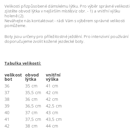
Velikosti přizpůsobené dámskému lýtku. Pro výběr správné velikosti
zjistěte obvod lýtka v nejširším místě(viz obr. - 1) a vnitřní výšku
holeně (2).
Neváhejte nás kontaktovat - rádi Vám s výběrem správné velikosti
pomůžeme.
Boty jsou určeny pro příležitostné ježdění. Pro intenzivní používání
doporučujeme zvolit kožené jezdecké boty.
Tabulka velikostí:
velikost
obvod
vnitřní
bot
lýtka
výška
36
35 cm
41 cm
37
35,5 cm
42 cm
38
36 cm
42 cm
39
36,5 cm
42,5 cm
40
37 cm
43 cm
41
37,5 cm
43,5 cm
42
38 cm
44 cm