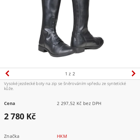
1
z 2
Vysoké jezdecké boty na zip se šněrováním vpředu ze syntetické
kůže.
Cena
2 297,52 Kč bez DPH
2 780 Kč
Značka
HKM