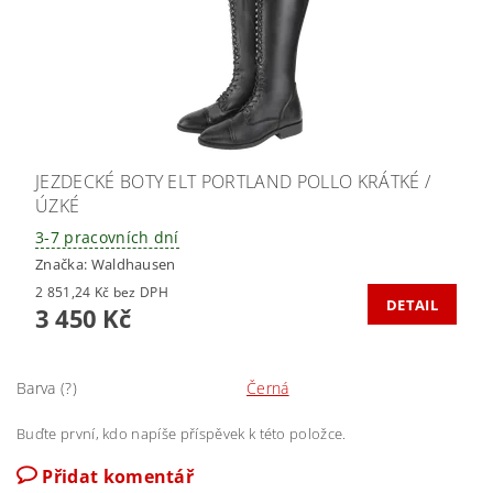
JEZDECKÉ BOTY ELT PORTLAND POLLO KRÁTKÉ /
ÚZKÉ
3-7 pracovních dní
Značka:
Waldhausen
2 851,24 Kč bez DPH
DETAIL
3 450 Kč
Barva (?)
Černá
Buďte první, kdo napíše příspěvek k této položce.
Přidat komentář