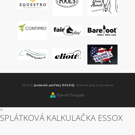
2026 ©
Jezdecké potřeby DULKAJ
, všechna práva vyhrazena
Vytvořil Shoptet
×
SPLÁTKOVÁ KALKULAČKA ESSOX