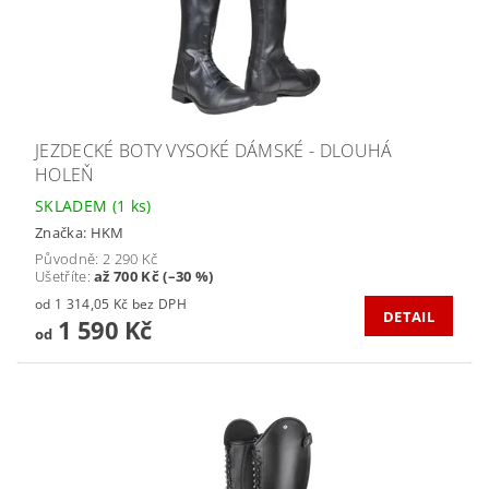
JEZDECKÉ BOTY VYSOKÉ DÁMSKÉ - DLOUHÁ
HOLEŇ
SKLADEM
(1 ks)
Značka:
HKM
Původně:
2 290 Kč
Ušetříte
:
až 700 Kč (–30 %)
od 1 314,05 Kč bez DPH
DETAIL
1 590 Kč
od