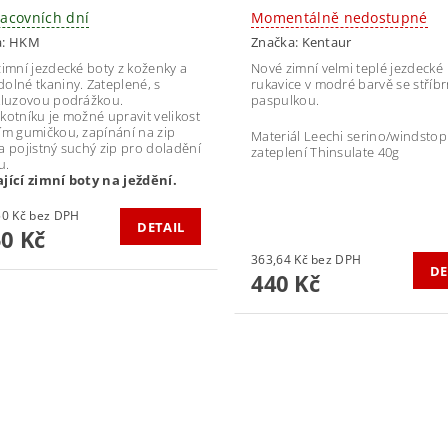
racovních dní
Momentálně nedostupné
a:
HKM
Značka:
Kentaur
zimní jezdecké boty z koženky a
Nové zimní velmi teplé jezdecké
olné tkaniny. Zateplené, s
rukavice v modré barvě se stříb
kluzovou podrážkou.
paspulkou.
kotníku je možné upravit velikost
ím gumičkou, zapínání na zip
Materiál Leechi serino/windstop
a pojistný suchý zip pro doladění
zateplení Thinsulate 40g
u.
jící zimní boty na ježdění.
1 859,50 Kč bez DPH
DETAIL
50 Kč
363,64 Kč bez DPH
DE
440 Kč