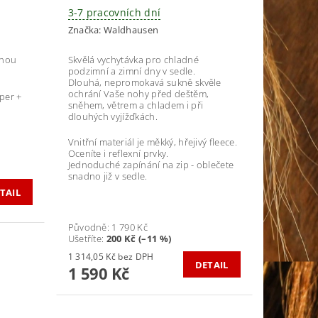
3-7 pracovních dní
Značka:
Waldhausen
rnou
Skvělá vychytávka pro chladné
podzimní a zimní dny v sedle.
Dlouhá, nepromokavá sukně skvěle
ochrání Vaše nohy před deštěm,
per +
sněhem, větrem a chladem i při
dlouhých vyjížďkách.
Vnitřní materiál je měkký, hřejivý fleece.
Oceníte i reflexní prvky.
Jednoduché zapínání na zip - oblečete
snadno již v sedle.
TAIL
Původně:
1 790 Kč
Ušetříte
:
200 Kč (–11 %)
1 314,05 Kč bez DPH
DETAIL
1 590 Kč