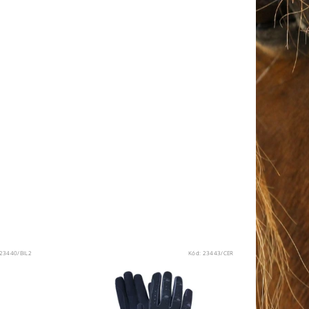
23440/BIL2
Kód:
23443/CER