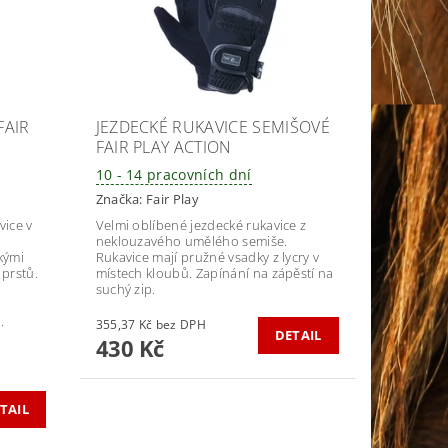
FAIR
JEZDECKÉ RUKAVICE SEMIŠOVÉ
FAIR PLAY ACTION
10 - 14 pracovních dní
Značka:
Fair Play
vice v
Velmi oblíbené jezdecké rukavice z
neklouzavého umělého semiše.
kými
Rukavice mají pružné vsadky z lycry v
prstů.
místech kloubů. Zapínání na zápěstí na
suchý zip.
.
355,37 Kč bez DPH
DETAIL
430 Kč
TAIL