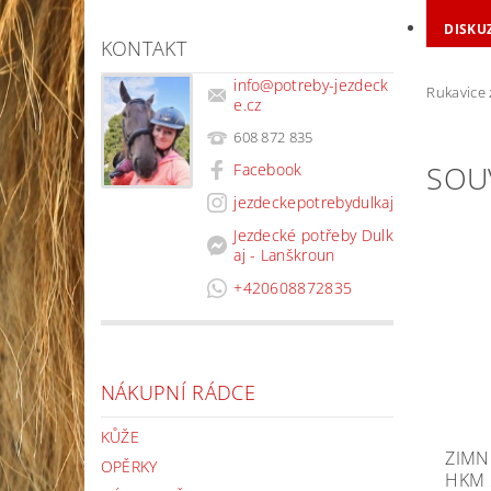
DISKU
KONTAKT
info
@
potreby-jezdeck
Rukavice 
e.cz
608 872 835
SOU
Facebook
jezdeckepotrebydulkaj
Jezdecké potřeby Dulk
aj - Lanškroun
+420608872835
NÁKUPNÍ RÁDCE
KŮŽE
ZIMN
OPĚRKY
HKM 