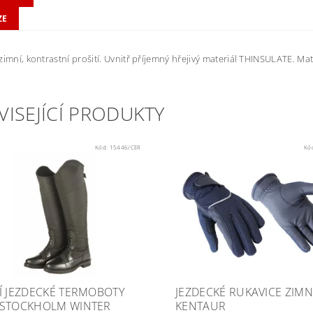
ZE
zimní, kontrastní prošití. Uvnitř příjemný hřejivý materiál THINSULATE. Mater
VISEJÍCÍ PRODUKTY
Kód:
15446/CER
Kó
Í JEZDECKÉ TERMOBOTY
JEZDECKÉ RUKAVICE ZIMN
STOCKHOLM WINTER
KENTAUR