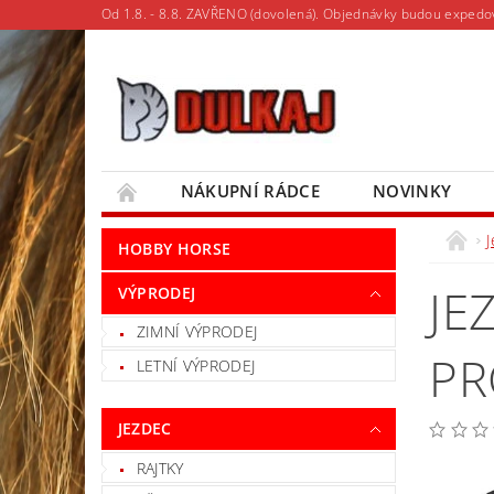
Od 1.8. - 8.8. ZAVŘENO (dovolená). Objednávky budou expedo
NÁKUPNÍ RÁDCE
NOVINKY
MOJE OBJEDNÁVKA
HOBBY HORSE
JE
VÝPRODEJ
ZIMNÍ VÝPRODEJ
PR
LETNÍ VÝPRODEJ
JEZDEC
RAJTKY