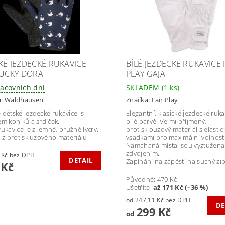
KÉ JEZDECKÉ RUKAVICE
BÍLÉ JEZDECKÉ RUKAVICE 
LUCKY DORA
PLAY GAJA
racovních dní
SKLADEM
(1 ks)
a:
Waldhausen
Značka:
Fair Play
 dětské jezdecké rukavice s
Elegantní, klasické jezdecké ruka
em koníků a srdíček.
bílé barvě. Velmi příjmený,
rukavice je z jemné, pružné lycry.
protisklouzový materiál s elastic
e z protiskluzového materiálu.
vsadkami pro maximální volnost 
Namáhaná místa jsou vyztužena
zdvojením.
462,81 Kč bez DPH
DETAIL
Zapínání na zápěstí na suchý zip
 Kč
Původně:
470 Kč
Ušetříte
:
až 171 Kč (–36 %)
od 247,11 Kč bez DPH
DE
299 Kč
od