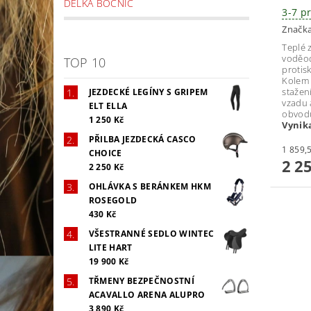
DÉLKA BOČNIC
3-7 p
Značk
Teplé 
voděod
TOP 10
protis
Kolem 
stažen
JEZDECKÉ LEGÍNY S GRIPEM
vzadu 
ELT ELLA
obvod
1 250 Kč
Vynika
PŘILBA JEZDECKÁ CASCO
CHOICE
2 2
2 250 Kč
OHLÁVKA S BERÁNKEM HKM
ROSEGOLD
430 Kč
VŠESTRANNÉ SEDLO WINTEC
LITE HART
19 900 Kč
TŘMENY BEZPEČNOSTNÍ
ACAVALLO ARENA ALUPRO
3 890 Kč