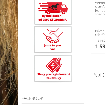
Vnitřní
Oceníte
Jednod
snadno 
Původ
Ušetří
1 5
POD
FACEBOOK