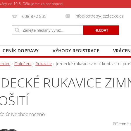
vány od 10.8. Děkujeme za pochopení.
info@potreby-jezdecke.cz
608 872 835
CENÍK DOPRAVY
VÝHODY REGISTRACE
VRÁCEN
Jezdec
Oblečení
Rukavice
Jezdecké rukavice zimní kontrastní proš
ZDECKÉ RUKAVICE ZIM
OŠITÍ
Neohodnoceno
Příjemné z