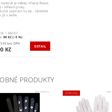
 materiál je měkký, hřejivý fleece.
 i reflexní prvky.
uché zapínání na zip - oblečete
již v sedle.
ně:
1 680 Kč
te
:
90 Kč (–5 %)
1 314,05 Kč bez DPH
DETAIL
90 Kč
OBNÉ PRODUKTY
Kód:
25501/5 -
Kód:
VÝPRODEJ