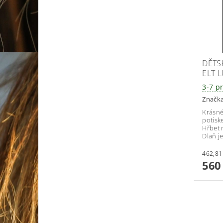
DĚTS
ELT 
3-7 p
Značk
Krásné
potisk
Hřbet 
Dlaň j
560