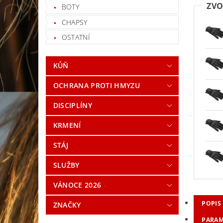
ZVO
BOTY
CHAPSY
OSTATNÍ
KŮŇ
OCHRANA PROTI HMYZU
DISCIPLÍNY
KRMENÍ
STÁJ
SLUŽBY
VÁNOCE 2026
POPIS
ZNAČKY
PARAM