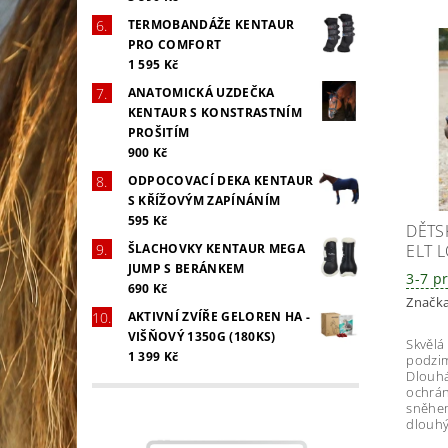
TERMOBANDÁŽE KENTAUR
PRO COMFORT
1 595 Kč
ANATOMICKÁ UZDEČKA
KENTAUR S KONSTRASTNÍM
PROŠITÍM
900 Kč
ODPOCOVACÍ DEKA KENTAUR
S KŘÍŽOVÝM ZAPÍNÁNÍM
595 Kč
DĚTS
ELT 
ŠLACHOVKY KENTAUR MEGA
JUMP S BERÁNKEM
3-7 p
690 Kč
Značk
AKTIVNÍ ZVÍŘE GELOREN HA -
VIŠŇOVÝ 1350G (180KS)
Skvělá
1 399 Kč
podzim
Dlouhá
ochrán
sněhem
dlouhý