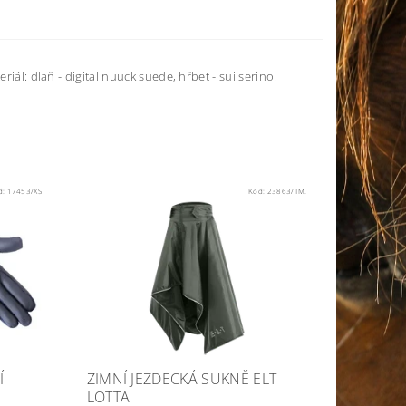
iál: dlaň - digital nuuck suede, hřbet - sui serino.
d:
17453/XS
Kód:
23863/TM.
Í
ZIMNÍ JEZDECKÁ SUKNĚ ELT
LOTTA