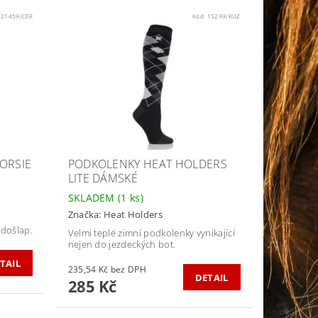
:
21459/CER
Kód:
15299/RUZ
ORSIE
PODKOLENKY HEAT HOLDERS
LITE DÁMSKÉ
SKLADEM
(1 ks)
Značka:
Heat Holders
došlap.
Velmi teplé zimní podkolenky vynikající
nejen do jezdeckých bot.
TAIL
235,54 Kč bez DPH
DETAIL
285 Kč