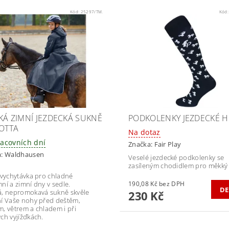
Kód:
25297/TM.
Kód
KÁ ZIMNÍ JEZDECKÁ SUKNĚ
PODKOLENKY JEZDECKÉ H
LOTTA
Na dotaz
racovních dní
Značka:
Fair Play
a:
Waldhausen
Veselé jezdecké podkolenky se
zasíleným chodidlem pro měkký 
 vychytávka pro chladné
ní a zimní dny v sedle.
190,08 Kč bez DPH
DE
, nepromokavá sukně skvěle
230 Kč
í Vaše nohy před deštěm,
, větrem a chladem i při
ch vyjížďkách.