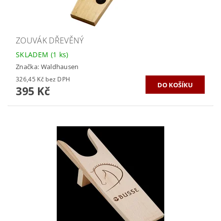
ZOUVÁK DŘEVĚNÝ
SKLADEM
(1 ks)
Značka:
Waldhausen
326,45 Kč bez DPH
395 Kč