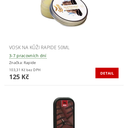
VOSK NA KŮŽI RAPIDE 50ML
3-7 pracovních dní
Značka:
Rapide
103,31 Kč bez DPH
DETAIL
125 Kč