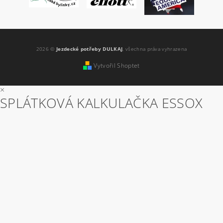
2026 ©
Jezdecké potřeby DULKAJ
, všechna práva vyhrazena
Vytvořil Shoptet
×
SPLÁTKOVÁ KALKULAČKA ESSOX