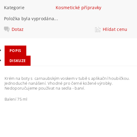
Kategorie
Kosmetické přípravky
Položka byla vyprodána...
Dotaz
Hlídat cenu
POPIS
DISKUZE
Krém na boty s carnaubským voskem v tubě s aplikační houbičkou.
Jednoduché nanášení. Vhodné pro černé kožené výrobky.
Nedoporučujeme používat na sedla - barví.
Balení 75 ml