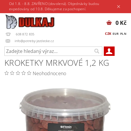
Od 1.8. - 8.8. ZAVŘENO (dovolená). Objednávky budou
expedovány od 10.8. Děkujeme za pochopení.
0 Kč
CZK
EUR
PLN
608 872 835
info@potreby-jezdecke.cz
KROKETKY MRKVOVÉ 1,2 KG
Neohodnoceno