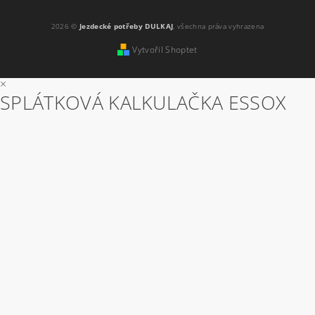
2026 ©
Jezdecké potřeby DULKAJ
, všechna práva vyhrazena
Vytvořil Shoptet
×
SPLÁTKOVÁ KALKULAČKA ESSOX