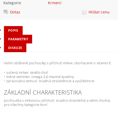
Kategorie
Krmení
Dotaz
Hlídat cenu
POPIS
PARAMETRY
DISKUZE
Velmi oblíbené pochoutky s příchutí mrkve, obohacené o vitamin E.
• sušená mrkev: skvělá chuť
• lněné semínko: omega 3,6 mastné kyseliny
• zpracováno extruzí: snadná stravitelnost a využitelnost
ZÁKLADNÍ CHARAKTERISTIKA
pochoutka s mrkvovou příchutí, snadno stravitelná a velmi chutná,
pro všechny kategorie koní