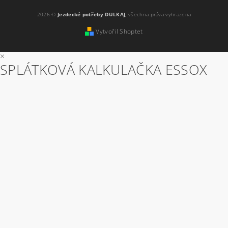
2026 ©
Jezdecké potřeby DULKAJ
, všechna práva vyhrazena
Vytvořil Shoptet
×
SPLÁTKOVÁ KALKULAČKA ESSOX