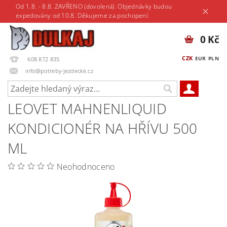
Od 1.8. - 8.8. ZAVŘENO (dovolená). Objednávky budou
expedovány od 10.8. Děkujeme za pochopení.
0 Kč
CZK
EUR
PLN
608 872 835
info@potreby-jezdecke.cz
LEOVET MAHNENLIQUID
KONDICIONÉR NA HŘÍVU 500
ML
Neohodnoceno