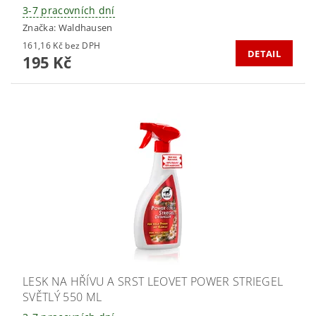
3-7 pracovních dní
Značka:
Waldhausen
161,16 Kč bez DPH
DETAIL
195 Kč
LESK NA HŘÍVU A SRST LEOVET POWER STRIEGEL
SVĚTLÝ 550 ML