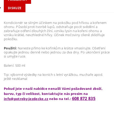
DISKUZE
Kondicionér se silným účinkem na pokožku pod hřívou a kořenem
ohonu. Působí proti tvorbě lupů, odstraňuje pocit svědění a
zabraňuje odření dlouhých žíní, vzniku lysin na kořeni ohonu a
vzniku krátké, nevzhledné hřívy. Účinek močoviny cíleně zklidňuje
pokožku.
Použití:
Naneste přímo ke kořínkům a krátce vmasírujte. Ošetření
opakujte jednou denně nebo jednou za dva dny. Po ukončení práce
si umyjte ruce.
Balení: 500 ml
Tip: výborné výsledky na koních s letní vyrážkou, muchaře apod.
ještě nezklamal
Pokud jste v naší nabídce nenašli Vámi požadované zboží,
barvu, typ či velikost, kontaktujte nás prosím na
608 872 835
info@potreby-jezdecke.cz
nebo na tel.: