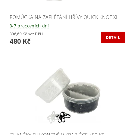
POMŮCKA NA ZAPLÉTÁNÍ HŘÍVY QUICK KNOT XL
3-7 pracovních dní
396,69 Kč bez DPH
DETAIL
480 Kč
GUMIČKY SILIKONOVÉ V KRABIČCE 450 KS