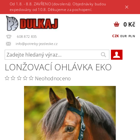
Od 1.8. - 8.8. ZAVŘENO (dovolená). Objednávky budou
expedovány od 10.8. Děkujeme za pochopení.
0 Kč
CZK
EUR
PLN
608 872 835
info@potreby-jezdecke.cz
LONŽOVACÍ OHLÁVKA EKO
Neohodnoceno