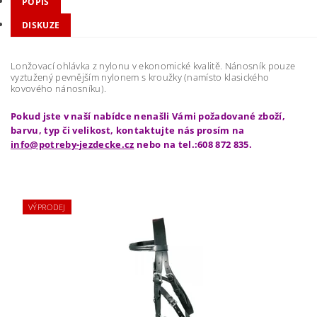
POPIS
DISKUZE
Lonžovací ohlávka z nylonu v ekonomické kvalitě. Nánosník pouze
vyztužený pevnějším nylonem s kroužky (namísto klasického
kovového nánosníku).
Pokud jste v naší nabídce nenašli Vámi požadované zboží,
barvu, typ či velikost, kontaktujte nás prosím na
info@potreby-jezdecke.cz
nebo na tel.:608 872 835.
VÝPRODEJ