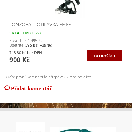
LONŽOVACÍ OHLÁVKA PFIFF
SKLADEM
(1 ks)
Původně:
1 495 Kč
Ušetříte
:
595 Kč (–39 %)
743,80 Kč bez DPH
900 Kč
Buďte první, kdo napíše příspěvek k této položce.
Přidat komentář