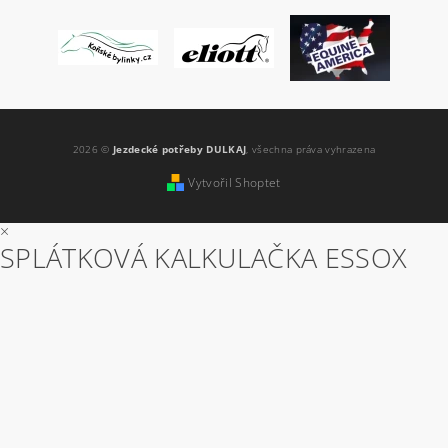
2026 ©
Jezdecké potřeby DULKAJ
, všechna práva vyhrazena
Vytvořil Shoptet
×
SPLÁTKOVÁ KALKULAČKA ESSOX