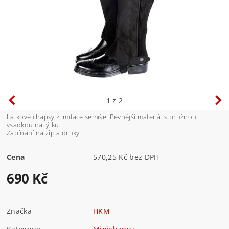
1
z 2
Látkové chapsy z imitace semiše. Pevnější materiál s pružnou
vsadkou na lýtku.
Zapínání na zip a druky.
Cena
570,25 Kč bez DPH
690 Kč
Značka
HKM