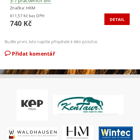
3-7 pracovních dní
Značka:
HKM
611,57 Kč bez DPH
DETAIL
740 Kč
Buďte první, kdo napíše příspěvek k této položce.
Přidat komentář