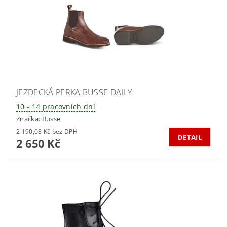
JEZDECKÁ PERKA BUSSE DAILY
10 - 14 pracovních dní
Značka:
Busse
2 190,08 Kč bez DPH
DETAIL
2 650 Kč