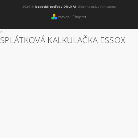
2026 ©
Jezdecké potřeby DULKAJ
, všechna práva vyhrazena
Vytvořil Shoptet
×
SPLÁTKOVÁ KALKULAČKA ESSOX