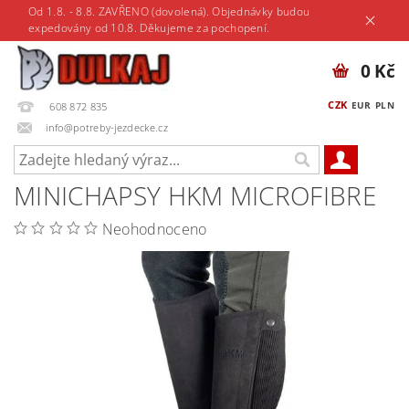
Od 1.8. - 8.8. ZAVŘENO (dovolená). Objednávky budou
expedovány od 10.8. Děkujeme za pochopení.
0 Kč
CZK
EUR
PLN
608 872 835
info@potreby-jezdecke.cz
MINICHAPSY HKM MICROFIBRE
Neohodnoceno