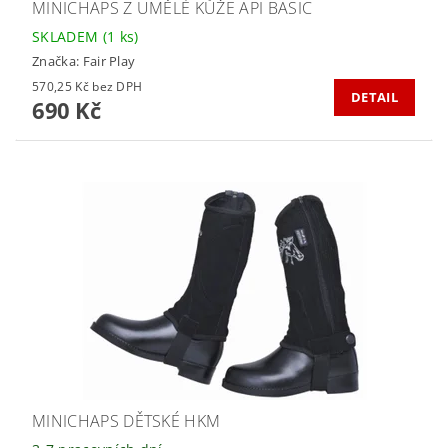
MINICHAPS Z UMĚLÉ KŮŽE API BASIC
SKLADEM
(1 ks)
Značka:
Fair Play
570,25 Kč bez DPH
DETAIL
690 Kč
MINICHAPS DĚTSKÉ HKM