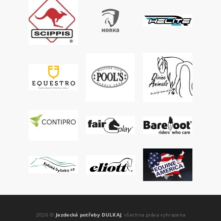
2026 ©
Jezdecké potřeby DULKAJ
, všechna práva vyhrazena