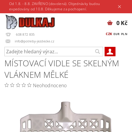
Od 1.8. - 8.8. ZAVŘENO (dovolená). Objednávky budou
expedovány od 10.8. Děkujeme za pochopení.
0 Kč
CZK
EUR
PLN
608 872 835
info@potreby-jezdecke.cz
MÍSTOVACÍ VIDLE SE SKELNÝM
VLÁKNEM MĚLKÉ
Neohodnoceno