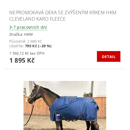
NEPROMOKAVÁ DEKA SE ZVÝŠENÝM KRKEM HKM
CLEVELAND KARO FLEECE
3-7 pracovních dní
Značka:
HKM
Původně:
2 690 Kč
Ušetříte
:
795 Kč (–29 %)
1 566,12 Kč bez DPH
DETAIL
1 895 Kč