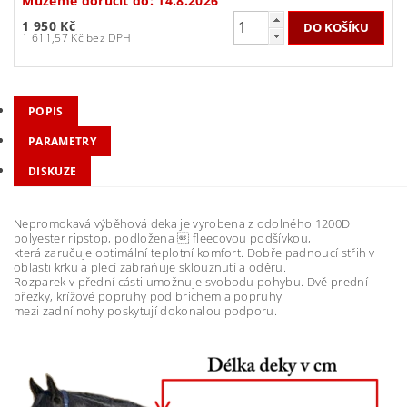
Můžeme doručit do:
14.8.2026
1 950 Kč
1 611,57 Kč bez DPH
POPIS
PARAMETRY
DISKUZE
Nepromokavá výběhová deka je vyrobena z odolného 1200D
polyester ripstop, podložena  fleecovou podšívkou,
která zaručuje optimální teplotní komfort. Dobře padnoucí střih v
oblasti krku a plecí zabraňuje sklouznutí a oděru.
Rozparek v přední cásti umožnuje svobodu pohybu. Dvě prední
přezky, krížové popruhy pod brichem a popruhy
mezi zadní nohy poskytují dokonalou podporu.