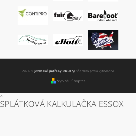
2026 ©
Jezdecké potřeby DULKAJ
, všechna práva vyhrazena
Vytvořil Shoptet
×
SPLÁTKOVÁ KALKULAČKA ESSOX