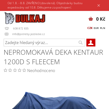
Od 1.8. - 8.8. ZAVŘENO (dovolená). Objednávky budou
expedovány od 10.8. Děkujeme za pochopení.
0 Kč
CZK
EUR
PLN
608 872 835
info@potreby-jezdecke.cz
NEPROMOKAVÁ DEKA KENTAUR
1200D S FLEECEM
Neohodnoceno