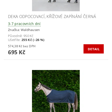
DEKA ODPOCOVACÍ, KŘÍŽOVÉ ZAPÍNÁNÍ ČERNÁ
3-7 pracovních dní
Značka:
Waldhausen
Původně:
950 Kč
Ušetříte
:
255 Kč (–26 %)
574,38 Kč bez DPH
DETAIL
695 Kč