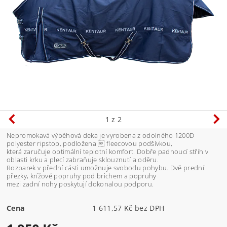
1
z 2
Nepromokavá výběhová deka je vyrobena z odolného 1200D
polyester ripstop, podložena  fleecovou podšívkou,
která zaručuje optimální teplotní komfort. Dobře padnoucí střih v
oblasti krku a plecí zabraňuje sklouznutí a oděru.
Rozparek v přední cásti umožnuje svobodu pohybu. Dvě prední
přezky, krížové popruhy pod brichem a popruhy
mezi zadní nohy poskytují dokonalou podporu.
Cena
1 611,57 Kč bez DPH