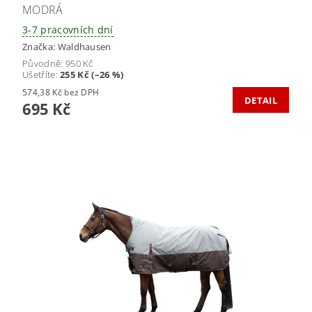
MODRÁ
3-7 pracovních dní
Značka:
Waldhausen
Původně:
950 Kč
Ušetříte
:
255 Kč (–26 %)
574,38 Kč bez DPH
DETAIL
695 Kč