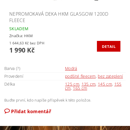
NEPROMOKAVÁ DEKA HKM GLASGOW 1200D
FLEECE
SKLADEM
Značka:
HKM
1 644,63 Kč bez DPH
DETAIL
1 990 Kč
Barva (?)
Modrá
Provedení
podšité fleecem
,
bez zateplení
Délka
125 cm
,
135 cm
,
145 cm
,
155
cm
,
165 cm
Buďte první, kdo napíše příspěvek k této položce.
Přidat komentář