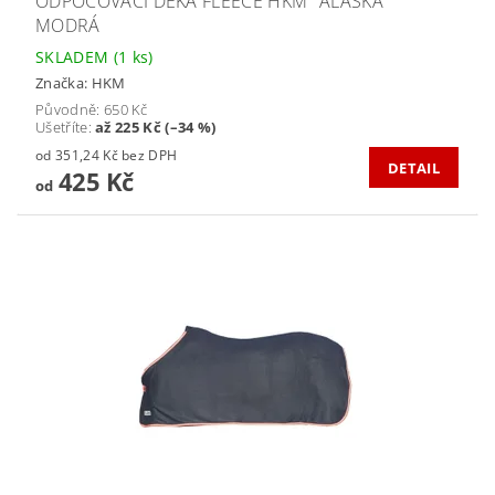
ODPOCOVACÍ DEKA FLEECE HKM "ALASKA"
MODRÁ
SKLADEM
(1 ks)
Značka:
HKM
Původně:
650 Kč
Ušetříte
:
až 225 Kč (–34 %)
od 351,24 Kč bez DPH
DETAIL
425 Kč
od