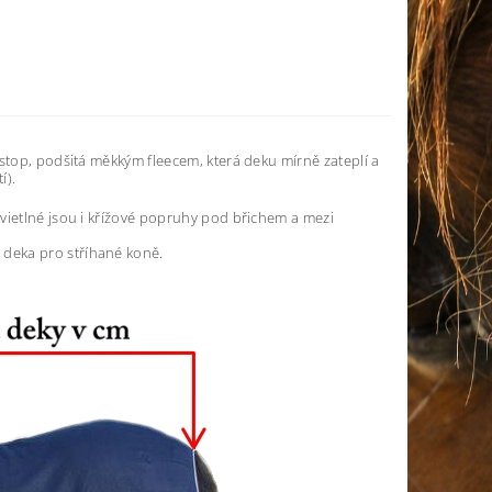
stop, podšitá měkkým fleecem, která deku mírně zateplí a
í).
vietlné jsou i křížové popruhy pod břichem a mezi
deka pro stříhané koně.