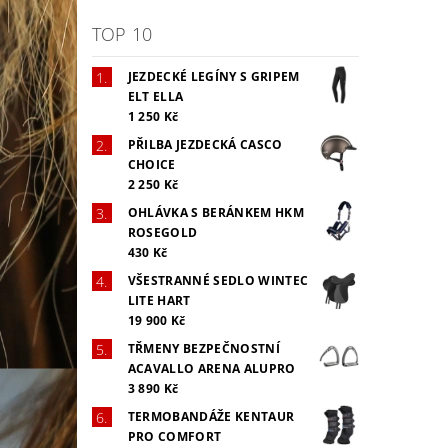
TOP 10
JEZDECKÉ LEGÍNY S GRIPEM
ELT ELLA
1 250 Kč
PŘILBA JEZDECKÁ CASCO
CHOICE
2 250 Kč
OHLÁVKA S BERÁNKEM HKM
ROSEGOLD
430 Kč
VŠESTRANNÉ SEDLO WINTEC
LITE HART
19 900 Kč
TŘMENY BEZPEČNOSTNÍ
ACAVALLO ARENA ALUPRO
3 890 Kč
TERMOBANDÁŽE KENTAUR
PRO COMFORT