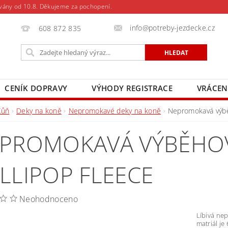
vány od 10.8. Děkujeme za pochopení.
info@potreby-jezdecke.cz
608 872 835
CENÍK DOPRAVY
VÝHODY REGISTRACE
VRÁCEN
Kůň
Deky na koně
Nepromokavé deky na koně
Nepromokavá výbě
PROMOKAVÁ VÝBĚHO
LLIPOP FLEECE
Neohodnoceno
Líbivá ne
matriál je