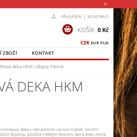
|
PŘIHLÁŠENÍ
REGISTRACE
KOŠÍK:
0 Kč
CZK
EUR
PLN
Í ZBOŽÍ
KONTAKT
hová deka HKM Lollipop Fleece
VÁ DEKA HKM
promokavá deka s netradičním vzorem lízátek. Svrchní
 600 D Ripstop, podšitá měkkým fleecem, která deku mírně