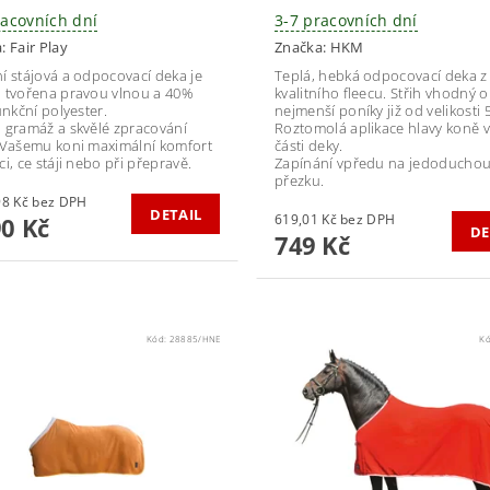
racovních dní
3-7 pracovních dní
a:
Fair Play
Značka:
HKM
í stájová a odpocovací deka je
Teplá, hebká odpocovací deka z
 tvořena pravou vlnou a 40%
kvalitního fleecu. Střih vhodný o
unkční polyester.
nejmenší poníky již od velikosti 
 gramáž a skvělé zpracování
Roztomolá aplikace hlavy koně v
 Vašemu koni maximální komfort
části deky.
i, ce stáji nebo při přepravě.
Zapínání vpředu na jedoducho
přezku.
1 561,98 Kč bez DPH
DETAIL
619,01 Kč bez DPH
90 Kč
DE
749 Kč
Kód:
28885/HNE
K