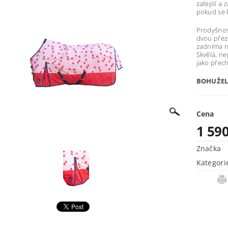
zateplí a
pokud se 
Prodyšnos
dvou přeze
zadníma 
Skvělá, n
jako přec
BOHUŽE
Cena
1 59
Značka
Kategori