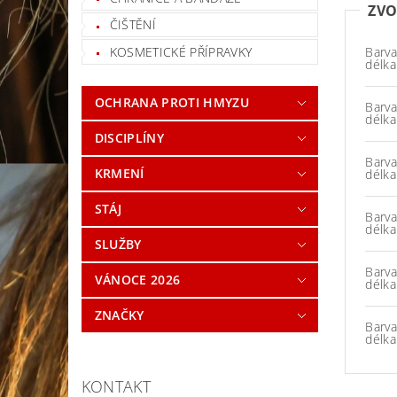
ZVO
ČIŠTĚNÍ
Barva
KOSMETICKÉ PŘÍPRAVKY
délka
OCHRANA PROTI HMYZU
Barva
délka
DISCIPLÍNY
Barva
KRMENÍ
délka
STÁJ
Barva
délka
SLUŽBY
Barva
VÁNOCE 2026
délka
ZNAČKY
Barva
délka
KONTAKT