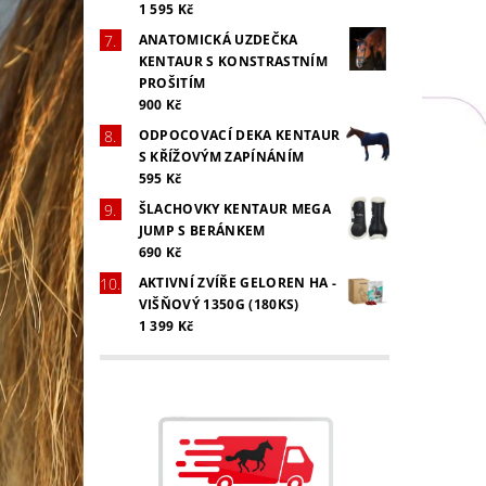
1 595 Kč
ANATOMICKÁ UZDEČKA
KENTAUR S KONSTRASTNÍM
PROŠITÍM
900 Kč
ODPOCOVACÍ DEKA KENTAUR
S KŘÍŽOVÝM ZAPÍNÁNÍM
595 Kč
ŠLACHOVKY KENTAUR MEGA
JUMP S BERÁNKEM
690 Kč
AKTIVNÍ ZVÍŘE GELOREN HA -
VIŠŇOVÝ 1350G (180KS)
1 399 Kč