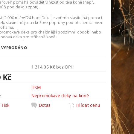
 zároveň pomáhá odvádět vlhkost od těla koně (např.
kůň pod dekou zpotí).
t: 3.000 ml/m²/24 hod. Deka je vpředu stavitelná pomocí
k, stavietlné jsou i křížové popruhy pod břichem a mezi
nohama.
epromokavá deka pro chaldnější podzimní období nebo
hodová deka pro stříhané koně.
L VYPRODÁNO
1 314,05 Kč bez DPH
0 Kč
HKM
e
Nepromokavé deky na koně
Tisk
Dotaz
Hlídat cenu