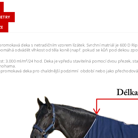
ETRY
ZE
promokavá deka s netradičním vzorem lízátek. Svrchní matriál je 600 D Rip
omáhá odvádět vlhkost od těla koně (např. pokud se kůň pod dekou zpot
t: 3.000 ml/m²/24 hod. Deka je vpředu stavitelná pomocí dvou přezek, sta
nohama.
nepromokavá deka pro chaldnější podzimní období nebo jako přechodová 