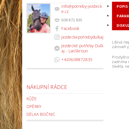
info
@
potreby-jezdeck
POPIS
e.cz
PARAM
608 872 835
DISKU
Facebook
jezdeckepotrebydulkaj
Líbivá ne
Jezdecké potřeby Dulk
zároveň p
aj - Lanškroun
Prodyšnos
+420608872835
zadníma 
Skvělá, 
NÁKUPNÍ RÁDCE
KŮŽE
OPĚRKY
DÉLKA BOČNIC