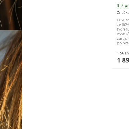
3-7 p
Značk
Luxusn
ze 60%
tvoří f
Vysoká
zaručí
po prác
1 8