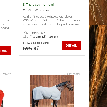
3-7 pracovních dní
Značka:
Waldhausen
Kvalitní fleecová odpocovací deka.
 pro ty
Křížové zapínání pod břichem, zapínání
55 cm.
vpředu na přezku, šňůrka pod ocasem.
 zadní
Původně:
950 Kč
u
Ušetříte
:
255 Kč (–26 %)
574,38 Kč bez DPH
DETAIL
695 Kč
TAIL
ód:
7074/75
Kód:
23257/MOD