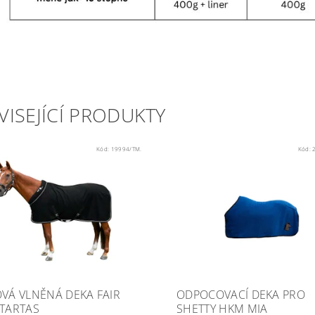
VISEJÍCÍ PRODUKTY
Kód:
19994/TM.
Kód:
OVÁ VLNĚNÁ DEKA FAIR
ODPOCOVACÍ DEKA PRO
 TARTAS
SHETTY HKM MIA