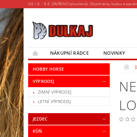
Od 1.8. - 8.8. ZAVŘENO (dovolená). Objednávky budou expedo
NÁKUPNÍ RÁDCE
NOVINKY
MOJE OBJEDNÁVKA
HOBBY HORSE
NE
VÝPRODEJ
ZIMNÍ VÝPRODEJ
LO
LETNÍ VÝPRODEJ
JEZDEC
KŮŇ