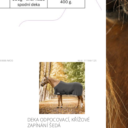
28888/MOD
Kód:
11184/125
DEKA ODPOCOVACÍ, KŘÍŽOVÉ
ZAPÍNÁNÍ ŠEDÁ