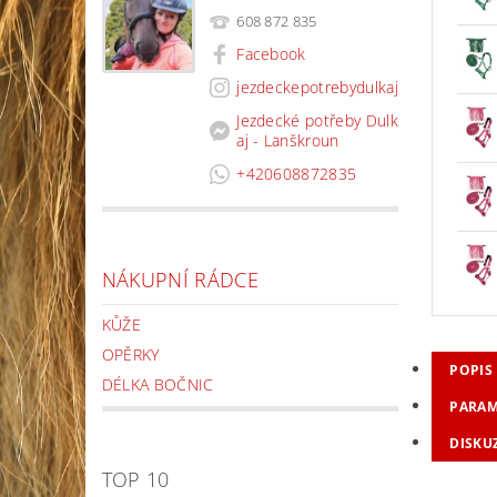
608 872 835
Facebook
jezdeckepotrebydulkaj
Jezdecké potřeby Dulk
aj - Lanškroun
+420608872835
NÁKUPNÍ RÁDCE
KŮŽE
OPĚRKY
POPIS
DÉLKA BOČNIC
PARAM
DISKU
TOP 10