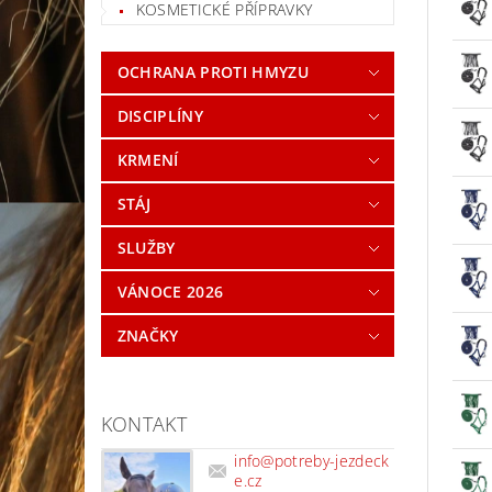
KOSMETICKÉ PŘÍPRAVKY
OCHRANA PROTI HMYZU
DISCIPLÍNY
KRMENÍ
STÁJ
SLUŽBY
VÁNOCE 2026
ZNAČKY
KONTAKT
info
@
potreby-jezdeck
e.cz