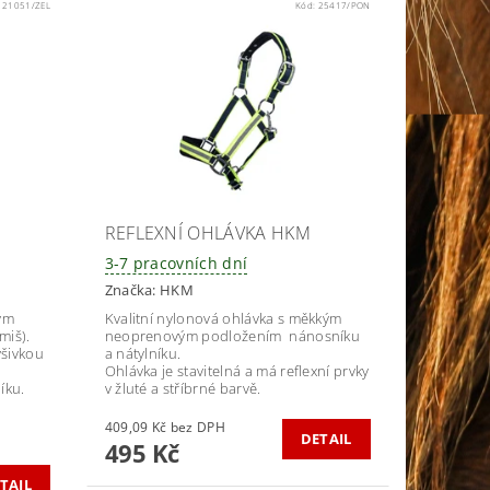
:
21051/ZEL
Kód:
25417/PON
REFLEXNÍ OHLÁVKA HKM
3-7 pracovních dní
Značka:
HKM
ým
Kvalitní nylonová ohlávka s měkkým
miš).
neoprenovým podložením nánosníku
ýšivkou
a nátylníku.
Ohlávka je stavitelná a má reflexní prvky
íku.
v žluté a stříbrné barvě.
409,09 Kč bez DPH
DETAIL
495 Kč
TAIL