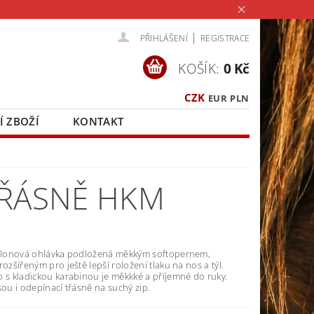
|
PŘIHLÁŠENÍ
REGISTRACE
KOŠÍK:
0 Kč
CZK
EUR
PLN
Í ZBOŽÍ
KONTAKT
TŘÁSNĚ HKM
nylonová ohlávka podložená měkkým softopernem,
rozšířeným pro ještě lepší roložení tlaku na nos a týl.
o s kladickou karabinou je měkkké a příjemné do ruky.
sou i odepínací třásně na suchý zip.