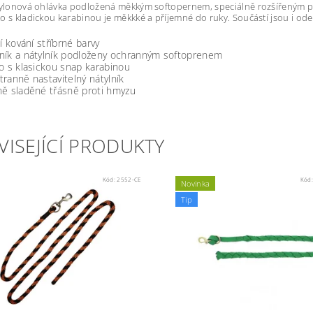
nylonová ohlávka podložená měkkým softopernem, speciálně rozšířeným pro 
o s kladickou karabinou je měkkké a příjemné do ruky. Součástí jsou i ode
ní kování stříbrné barvy
ník a nátylník podloženy ochranným softoprenem
o s klasickou snap karabinou
ranně nastavitelný nátylník
ně sladěné třásně proti hmyzu
VISEJÍCÍ PRODUKTY
Kód:
2552-CE
Kód
Novinka
Tip