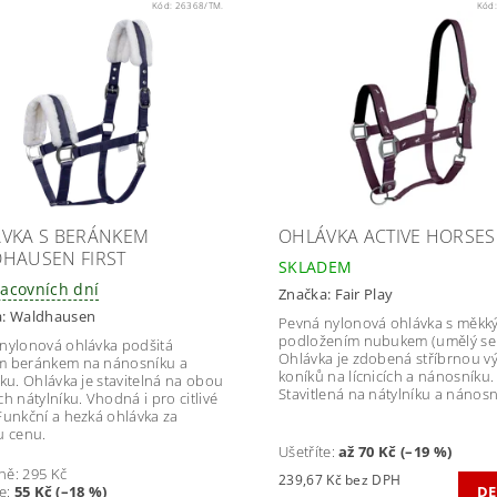
Kód:
26368/TM.
Kód
VKA S BERÁNKEM
OHLÁVKA ACTIVE HORSES
HAUSEN FIRST
SKLADEM
racovních dní
Značka:
Fair Play
a:
Waldhausen
Pevná nylonová ohlávka s měkk
podložením nubukem (umělý se
nylonová ohlávka podšitá
Ohlávka je zdobená stříbrnou v
m beránkem na nánosníku a
koníků na lícnicích a nánosníku.
íku. Ohlávka je stavitelná na obou
Stavitlená na nátylníku a nánosn
ch nátylníku. Vhodná i pro citlivé
Funkční a hezká ohlávka za
u cenu.
Ušetříte
:
až 70 Kč (–19 %)
ně:
295 Kč
239,67 Kč bez DPH
te
:
55 Kč (–18 %)
DE