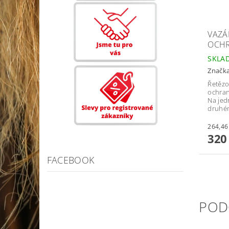
VAZÁ
OCH
SKLA
Značk
Řetězo
ochra
Na jed
druhém
320
FACEBOOK
POD