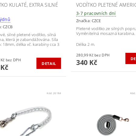
TKO KULATÉ, EXTRA SILNÉ
VODÍTKO PLETENÉ AMERI
3-7 pracovních dní
 - 8 týdnů
Značka:
CZCE
a:
CZCB
Pletené vodítko.ze silných popr
Vyměnitelná mosazná karabina.
vé, silné pletené vodítko, silná
na, která je zabandážována. Síla
a: 18mm, délka vč. karabiny cca 3
Délka 2 m.
280,99 Kč bez DPH
DE
239,67 Kč bez DPH
340 Kč
DETAIL
 Kč
Kód:
26184
Kód