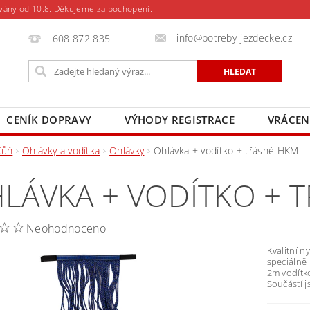
vány od 10.8. Děkujeme za pochopení.
info@potreby-jezdecke.cz
608 872 835
CENÍK DOPRAVY
VÝHODY REGISTRACE
VRÁCEN
Kůň
Ohlávky a vodítka
Ohlávky
Ohlávka + vodítko + třásně HKM
LÁVKA + VODÍTKO + 
Neohodnoceno
Kvalitní 
speciálně 
2m vodítk
Součástí j