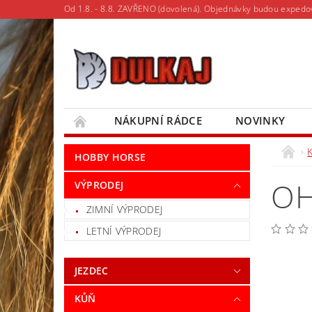
Od 1.8. - 8.8. ZAVŘENO (dovolená). Objednávky budou expedo
NÁKUPNÍ RÁDCE
NOVINKY
MOJE OBJEDNÁVKA
HOBBY HORSE
OH
VÝPRODEJ
ZIMNÍ VÝPRODEJ
LETNÍ VÝPRODEJ
JEZDEC
KŮŇ