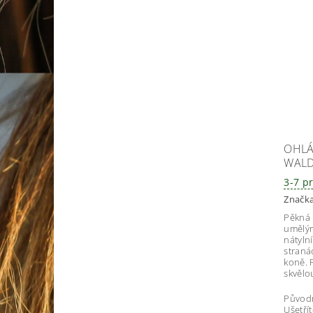
OHLÁ
WALD
3-7 p
Značk
Pěkná 
umělý
nátyln
straná
koně. 
skvělo
Původ
Ušetří