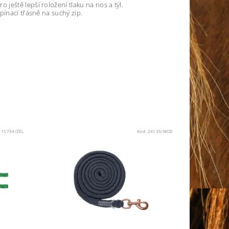
ještě lepší roložení tlaku na nos a týl.
pínací třásně na suchý zip.
:
15794/ZEL
Kód:
24135/MOD