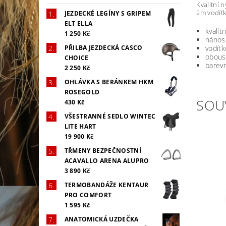
Kvalitní 
2m vodítk
JEZDECKÉ LEGÍNY S GRIPEM
ELT ELLA
kvalit
1 250 Kč
nános
vodítk
PŘILBA JEZDECKÁ CASCO
oboust
CHOICE
barev
2 250 Kč
OHLÁVKA S BERÁNKEM HKM
ROSEGOLD
SOU
430 Kč
VŠESTRANNÉ SEDLO WINTEC
LITE HART
19 900 Kč
TŘMENY BEZPEČNOSTNÍ
ACAVALLO ARENA ALUPRO
3 890 Kč
TERMOBANDÁŽE KENTAUR
PRO COMFORT
1 595 Kč
ANATOMICKÁ UZDEČKA