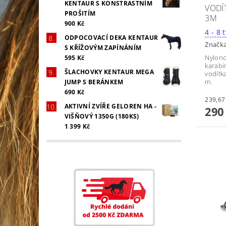
KENTAUR S KONSTRASTNÍM
VODÍ
PROŠITÍM
3M
900 Kč
4
ODPOCOVACÍ DEKA KENTAUR
Značk
S KŘÍŽOVÝM ZAPÍNÁNÍM
Nylono
595 Kč
karabi
ŠLACHOVKY KENTAUR MEGA
vodítk
m.
JUMP S BERÁNKEM
690 Kč
AKTIVNÍ ZVÍŘE GELOREN HA -
290
VIŠŇOVÝ 1350G (180KS)
1 399 Kč