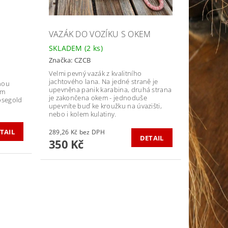
VAZÁK DO VOZÍKU S OKEM
SKLADEM
(2 ks)
Značka:
CZCB
Velmi pevný vazák z kvalitního
jachtového lana. Na jedné straně je
nou
upevněna panik karabina, druhá strana
ím
je zakončena okem - jednoduše
rosegold
upevníte buď ke kroužku na úvazišti,
nebo i kolem kulatiny.
TAIL
289,26 Kč bez DPH
DETAIL
350 Kč