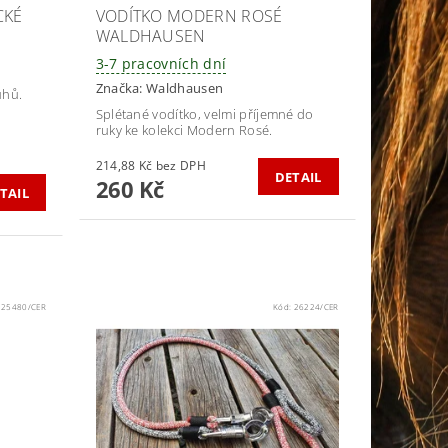
CKÉ
VODÍTKO MODERN ROSÉ
WALDHAUSEN
3-7 pracovních dní
Značka:
Waldhausen
uhů.
Splétané vodítko, velmi příjemné do
ruky ke kolekci Modern Rosé.
214,88 Kč bez DPH
DETAIL
260 Kč
TAIL
:
25480/CER
Kód:
26224/CER