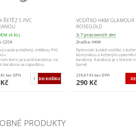
K ŘETĚZ S PVC
VODÍTKO HKM GLAMOUR
RANOU
ROSEGOLD
DEM
(4 ks)
3-7 pracovních dní
a:
CZCK
Značka:
HKM
vý vazák potažený, měkkou PVC
Nylonové, kulaté vodítko s kože
nou.
koncovkou a koženým upevněn
nom konci je panik karabina, na
karabiny. Karabina je v krásné 
 karabina se západkou.
barvě.
264,46 Kč bez DPH
239,67 Kč bez DPH
DE
 Kč
290 Kč
OBNÉ PRODUKTY