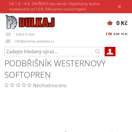
Od 1.8. - 8.8. ZAVŘENO (dovolená). Objednávky budou
expedovány od 10.8. Děkujeme za pochopení.
0 Kč
CZK
EUR
PLN
608 872 835
info@potreby-jezdecke.cz
PODBŘIŠNÍK WESTERNOVÝ
SOFTOPREN
Neohodnoceno