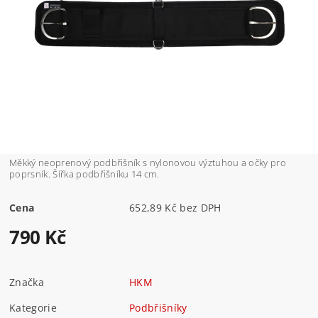
Měkký neoprenový podbřišník s nylonovou výztuhou a očky pro
poprsník. Šířka podbřišníku 14 cm.
Cena
652,89 Kč bez DPH
790 Kč
Značka
HKM
Kategorie
Podbřišníky