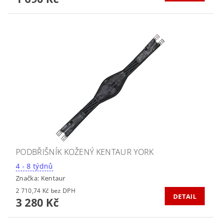
PODBŘIŠNÍK KOŽENÝ KENTAUR YORK
4 - 8 týdnů
Značka:
Kentaur
2 710,74 Kč bez DPH
DETAIL
3 280 Kč