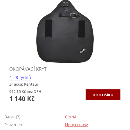
OKOPÁVACÍ KRYT
4 - 8 týdnů
Značka:
Kentaur
942,15 Kč bez DPH
1 140 Kč
Barva (?)
Černá
Provedení
Neoprenový