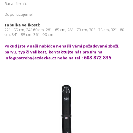
Barva černá.
Doporučujeme!
Tabulka velikostí:
22" - 55 cm, 24" 60 cm, 26" - 65 cm, 28" - 70 cm, 30" - 75 cm, 32" - 80
cm, 34" - 85 cm, 36" - 90 cm
Pokud jste v naší nabídce nenašli Vámi požadované zboží,
barvu, typ či velikost, kontaktujte nás prosím na
608 872 835
info@potreby-jezdecke.cz
nebo na tel.: