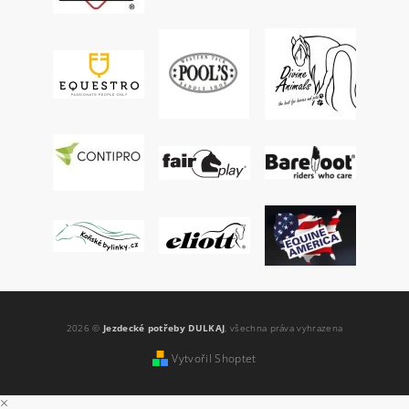
2026 ©
Jezdecké potřeby DULKAJ
, všechna práva vyhrazena
Vytvořil Shoptet
×