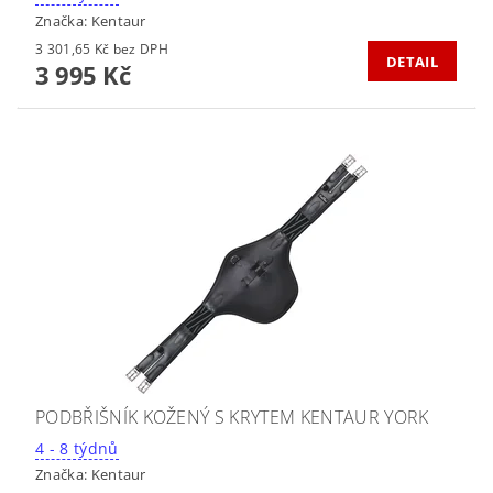
Značka:
Kentaur
3 301,65 Kč bez DPH
DETAIL
3 995 Kč
PODBŘIŠNÍK KOŽENÝ S KRYTEM KENTAUR YORK
4 - 8 týdnů
Značka:
Kentaur