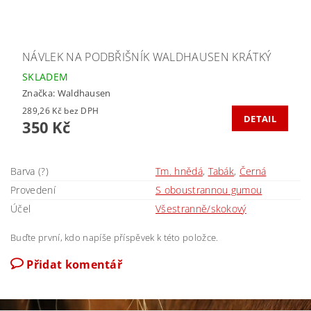
NÁVLEK NA PODBŘIŠNÍK WALDHAUSEN KRÁTKÝ
SKLADEM
Značka:
Waldhausen
289,26 Kč bez DPH
DETAIL
350 Kč
Barva (?)
Tm. hnědá
,
Tabák
,
Černá
Provedení
S oboustrannou gumou
Účel
Všestranně/skokový
Buďte první, kdo napíše příspěvek k této položce.
Přidat komentář