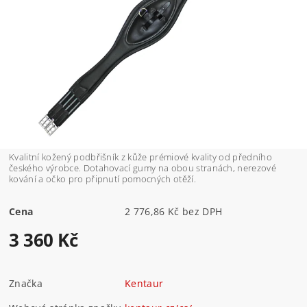
Kvalitní kožený podbřišník z kůže prémiové kvality od předního
českého výrobce. Dotahovací gumy na obou stranách, nerezové
kování a očko pro připnutí pomocných otěží.
Cena
2 776,86 Kč bez DPH
3 360 Kč
Značka
Kentaur