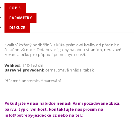
POPIS
PARAMETRY
DISKUZE
Kvalitní kožený podbřišník z kůže prémiové kvality od předního
českého výrobce. Dotahovací gumy na obou stranách, nerezové
kování a očko pro připnutí pomocných otěží.
Velikos
t
:
110-150 cm
Barevné provedení:
černá, tmavě hnědá, tabák
Příjemné anatomické tvarování.
Pokud jste v naší nabídce nenašli Vámi požadované zboží,
barvu, typ či velikost, kontaktujte nás prosím na
info@potreby-jezdecke.cz
nebo na tel.: