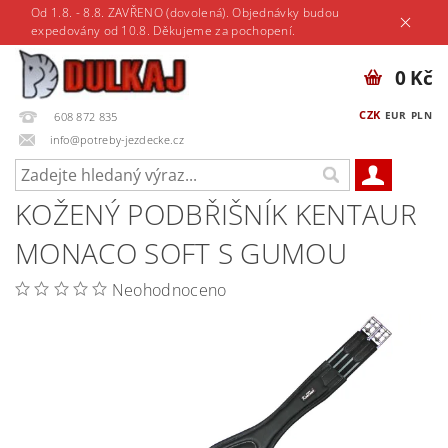
Od 1.8. - 8.8. ZAVŘENO (dovolená). Objednávky budou
expedovány od 10.8. Děkujeme za pochopení.
0 Kč
CZK
EUR
PLN
608 872 835
info@potreby-jezdecke.cz
KOŽENÝ PODBŘIŠNÍK KENTAUR
MONACO SOFT S GUMOU
Neohodnoceno