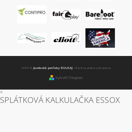
2026 ©
Jezdecké potřeby DULKAJ
, všechna práva vyhrazena
Vytvořil Shoptet
×
SPLÁTKOVÁ KALKULAČKA ESSOX