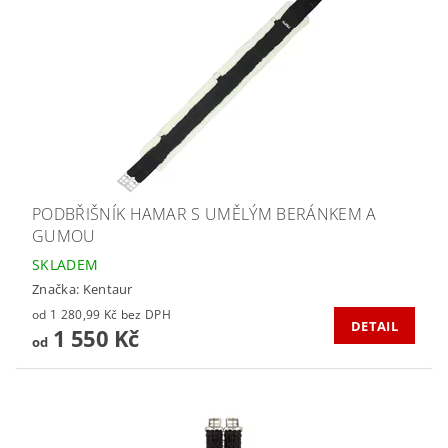
PODBŘIŠNÍK HAMAR S UMĚLÝM BERÁNKEM A
GUMOU
SKLADEM
Značka:
Kentaur
od 1 280,99 Kč bez DPH
DETAIL
1 550 Kč
od