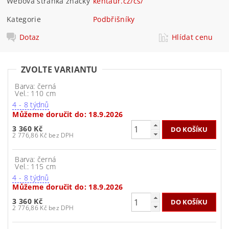
Webová stránka značky
kentaur.cz/cs/
Kategorie
Podbřišníky
Dotaz
Hlídat cenu
ZVOLTE VARIANTU
Barva: černá
Vel.: 110 cm
4 - 8 týdnů
Můžeme doručit do:
18.9.2026
3 360 Kč
2 776,86 Kč bez DPH
Barva: černá
Vel.: 115 cm
4 - 8 týdnů
Můžeme doručit do:
18.9.2026
3 360 Kč
2 776,86 Kč bez DPH