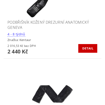
PODBŘIŠNÍK KOŽENÝ DREZURNÍ ANATOMICKÝ
GENEVA
4 - 8 týdnů
Značka:
Kentaur
2 016,53 Kč bez DPH
DETAIL
2 440 Kč