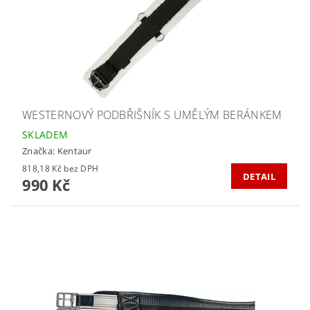
WESTERNOVÝ PODBŘIŠNÍK S UMĚLÝM BERÁNKEM
SKLADEM
Značka:
Kentaur
818,18 Kč bez DPH
DETAIL
990 Kč