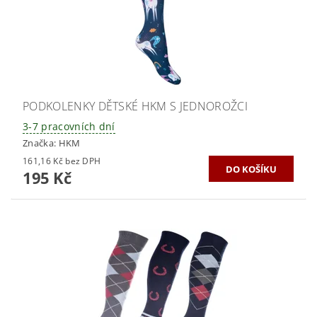
PODKOLENKY DĚTSKÉ HKM S JEDNOROŽCI
3-7 pracovních dní
Značka:
HKM
161,16 Kč bez DPH
195 Kč