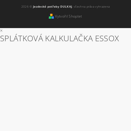
2026 ©
Jezdecké potřeby DULKAJ
, všechna práva vyhrazena
Vytvořil Shoptet
×
SPLÁTKOVÁ KALKULAČKA ESSOX