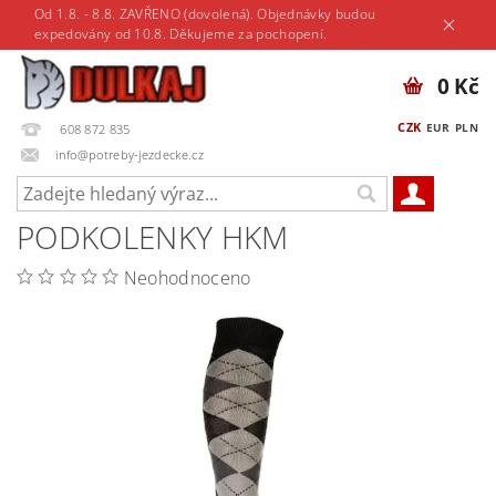
Od 1.8. - 8.8. ZAVŘENO (dovolená). Objednávky budou
expedovány od 10.8. Děkujeme za pochopení.
0 Kč
CZK
EUR
PLN
608 872 835
info@potreby-jezdecke.cz
PODKOLENKY HKM
Neohodnoceno