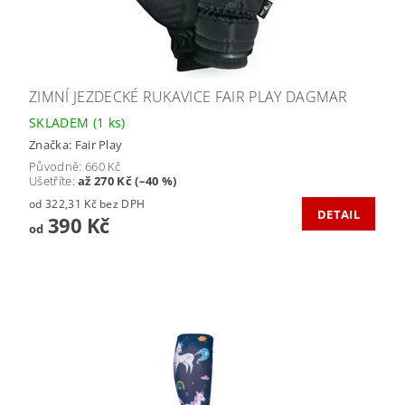
ZIMNÍ JEZDECKÉ RUKAVICE FAIR PLAY DAGMAR
SKLADEM
(1 ks)
Značka:
Fair Play
Původně:
660 Kč
Ušetříte
:
až 270 Kč (–40 %)
od 322,31 Kč bez DPH
DETAIL
390 Kč
od