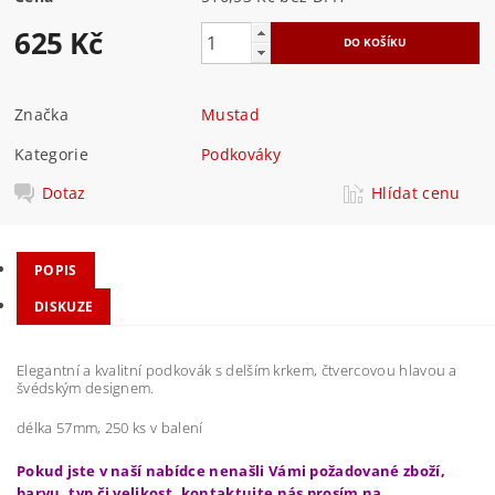
625 Kč
Značka
Mustad
Kategorie
Podkováky
Dotaz
Hlídat cenu
POPIS
DISKUZE
Elegantní a kvalitní podkovák s delším krkem, čtvercovou hlavou a
švédským designem.
délka 57mm, 250 ks v balení
Pokud jste v naší nabídce nenašli Vámi požadované zboží,
barvu, typ či velikost, kontaktujte nás prosím na