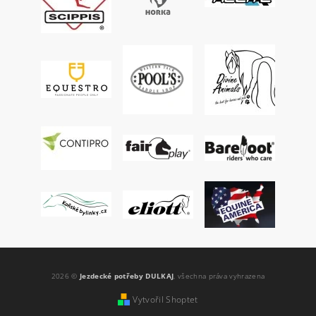
2026 ©
Jezdecké potřeby DULKAJ
, všechna práva vyhrazena
Vytvořil Shoptet