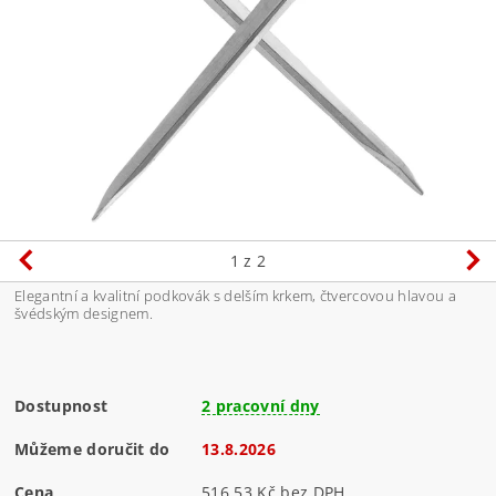
1
z 2
Elegantní a kvalitní podkovák s delším krkem, čtvercovou hlavou a
švédským designem.
Dostupnost
2 pracovní dny
Můžeme doručit do
13.8.2026
Cena
516,53 Kč bez DPH