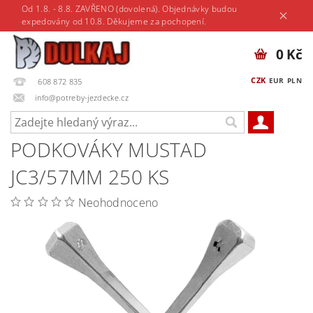
Od 1.8. - 8.8. ZAVŘENO (dovolená). Objednávky budou
expedovány od 10.8. Děkujeme za pochopení.
0 Kč
CZK
EUR
PLN
608 872 835
info@potreby-jezdecke.cz
PODKOVÁKY MUSTAD
JC3/57MM 250 KS
Neohodnoceno